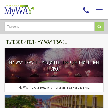
НАЙ-ТЪРСЕНИ
ДЕСТИНАЦИИ
ПЪТЕВОДИТЕЛ - MY WAY TRAVEL
ЕКЗОТИЧНИ ПОЧИВКИ
TAILOR MADE
КРУИЗИ
MY WAY TRAVEL В МЕДИИТЕ: ТЕНДЕНЦИИТЕ ПРИ
НОВА ГОДИНА
НОВО...
ПЪТУВАЙТЕ С ДЕЦА
ЛЮБОПИТНО
My Way Travel в медиите: Пътувания за Нова година
ЗА НАС
КОНТАКТИ