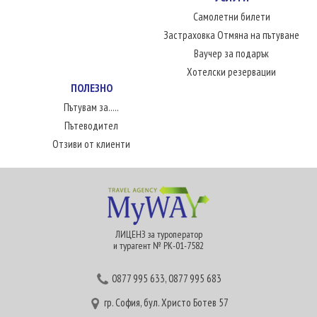
Самолетни билети
Застраховка Отмяна на пътуване
Ваучер за подарък
Хотелски резервации
ПОЛЕЗНО
Пътувам за.....
Пътеводител
Отзиви от клиенти
ЛИЦЕНЗ за туроператор
и турагент № РК-01-7582
0877 995 633
,
0877 995 683
гр. София, бул. Христо Ботев 57