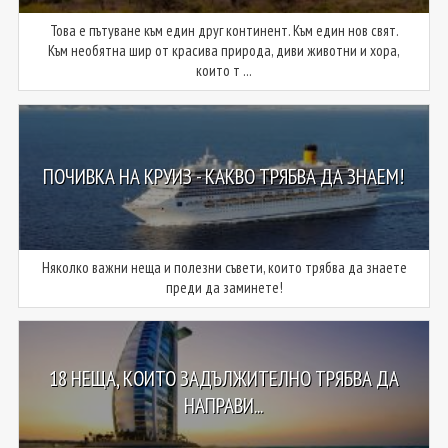
Това е пътуване към един друг континент. Към един нов свят.
Към необятна шир от красива природа, диви животни и хора,
които т ...
ПОЧИВКА НА КРУИЗ - КАКВО ТРЯБВА ДА ЗНАЕМ!
Няколко важни неща и полезни съвети, които трябва да знаете
преди да заминете!
18 НЕЩА, КОИТО ЗАДЪЛЖИТЕЛНО ТРЯБВА ДА
НАПРАВИ...