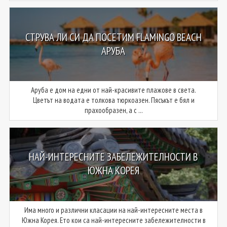
СТРУВА ЛИ СИ ДА ПОСЕТИМ FLAMINGO BEACH
АРУБА
Аруба е дом на едни от най-красивите плажове в света.
Цветът на водата е толкова тюркоазен. Пясъкът е бял и
прахообразен, а с ...
НАЙ-ИНТЕРЕСНИТЕ ЗАБЕЛЕЖИТЕЛНОСТИ В
ЮЖНА КОРЕЯ
Има много и различни класации на най-интересните места в
Южна Корея. Ето кои са най-интересните забележителности в