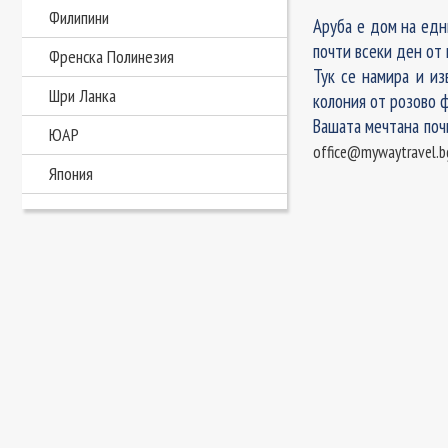
Филипини
Аруба е дом на едни
почти всеки ден от 
Френска Полинезия
Тук се намира и и
Шри Ланка
колония от розово ф
Вашата мечтана поч
ЮАР
office@mywaytravel.b
Япония