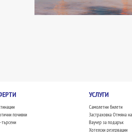
ФЕРТИ
УСЛУГИ
тинации
Самолетни билети
отични почивки
Застраховка Отмяна на
-търсени
Ваучер за подарък
Хотелски резервации