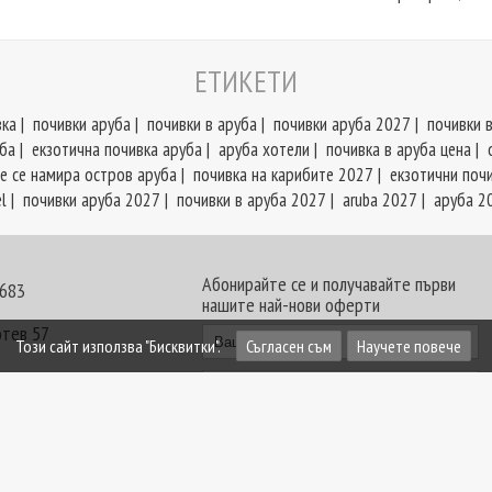
ЕТИКЕТИ
вка
|
почивки аруба
|
почивки в аруба
|
почивки аруба 2027
|
почивки 
ба
|
екзотична почивка аруба
|
аруба хотели
|
почивка в аруба цена
|
е се намира остров аруба
|
почивка на карибите 2027
|
екзотични поч
l
|
почивки аруба 2027
|
почивки в аруба 2027
|
aruba 2027
|
аруба 2
Абонирайте се и получавайте първи
 683
нашите най-нови оферти
отев 57
Този сайт използва "Бисквитки".
Съгласен съм
Научете повече
30 - 18:00 часа