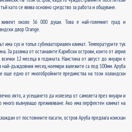
тъй като се явява основно средство за работа и общуване.
к живеят около 36 000 души. Това е най-големият град и
андски двор Orange.
ът има сух и топъл субекваториален климат. Температурите тук
ина. За разлика от останалите Карибски острови, които от април
всички 12 месеца в годината. Наистина от август до януари е
рез най-дъждовния месец ноември валежите са под 100мм. Аруба
а е още едно от многобройните предимства на този холандски
 вечно лято, а усещането да излезеш от самолета през януари и
о много вълнуващо преживяване. Ако има перфектен климат на
хлаждан от постоянните пасати, остров Аруба предлага изискан