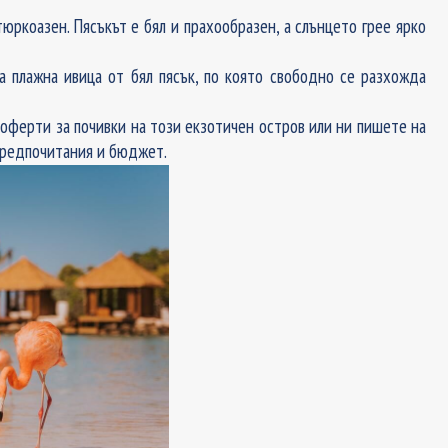
юркоазен. Пясъкът е бял и прахообразен, а слънцето грее ярко
а плажна ивица от бял пясък, по която свободно се разхожда
 оферти за почивки на този екзотичен остров или ни пишете на
предпочитания и бюджет.