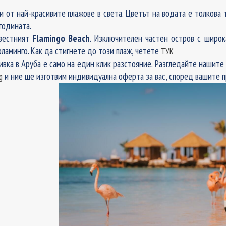
 от най-красивите плажове в света. Цветът на водата е толкова т
годината.
звестният
Flamingo Beach
.
Изключителен частен остров с широк
ламинго. Как да стигнете до този плаж, четете
ТУК
ивка в Аруба е само на един клик разстояние. Разгледайте нашите
и ние ще изготвим индивидуална оферта за вас, според вашите 
g