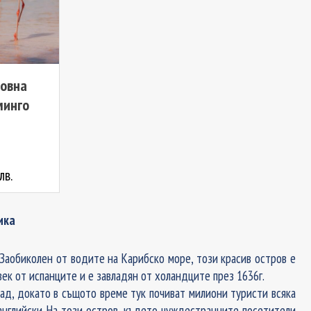
ровна
минго
лв.
ика
 Заобиколен от водите на Карибско море, този красив остров е
ек от испанците и е завладян от холандците през 1636г.
рад, докато в същото време тук почиват милиони туристи всяка
 английски. На този остров, където чуждестранните посетители