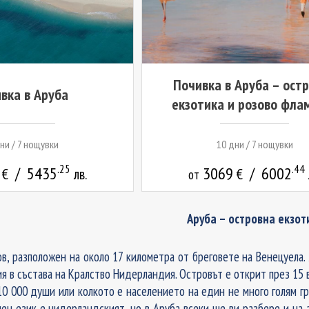
Почивка в Аруба – ост
вка в Аруба
екзотика и розово фла
ни / 7 нощувки
10 дни / 7 нощувки
.25
.44
9
/
5435
3069
/
6002
€
лв.
€
от
Аруба – островна екзот
ов, разположен на около 17 километра от бреговете на Венецуела.
 в състава на Кралство Нидерландия. Островът е открит през 15 в
10 000 души или колкото е населението на един не много голям г
лен език е нидерландският, но в Аруба всеки ще ви разбере и на