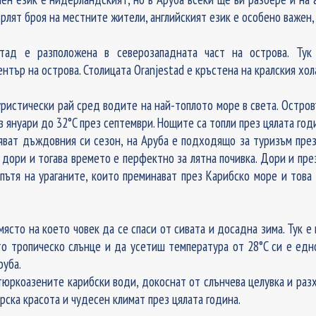
лят броя на местните жители, английският език е особено важен, 
стад е разположена в северозападната част на острова. Ту
нтър на острова. Столицата Oranjestad е кръстена на кралския хол
уристически рай сред водите на най-топлото море в света. Остров
з януари до 32°C през септември. Нощите са топли през цялата год
ват дъждовния си сезон, на Аруба е подходящо за туризъм през 
о дори и тогава времето е перфектно за лятна почивка. Дори и п
 пътя на ураганите, които преминават през Карибско море и тов
ясто на което човек да се спаси от сивата и досадна зима. Тук е
то тропическо слънце и да усетиш температура от 28°C си е едн
руба.
тюркоазените карибски води, докоснат от слънчева целувка и раз
рска красота и чудесен климат през цялата година.