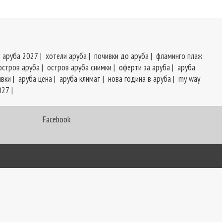
в аруба 2027
|
хотели аруба
|
почивки до аруба
|
фламинго плаж
остров аруба
|
остров аруба снимки
|
оферти за аруба
|
аруба
ивки
|
аруба цена
|
аруба климат
|
нова година в аруба
|
my way
027
|
Facebook