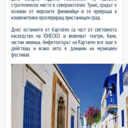
стратегическо място в североизточен Тунис, градът е
основан от морските финикийци и се превръща в
изключително проспериращ пристанищен град.
Днес останките от Картаген са част от световното
наследство на ЮНЕСКО и включват театри, бани,
частни жилища. Амфитеатърът на Картаген все още е
действащ и всяко лято е домакин на музикален
фестивал.