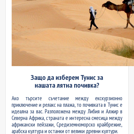
Защо да изберем Тунис за
нашата
лятна почивка?
Ако търсите съчетание между екскурзионно
приключение и релакс на плажа, то почивката в Тунис е
идеална за вас. Разположен
а
между Либия и Алжир в
Северна Африка, страната е интересна смесица между
африкански пейзажи, Средиземноморско крайбрежие,
арабска култура и останки от велики древни култури.