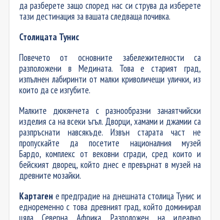
да разберете защо според нас си струва да изберете
тази дестинация за вашата следваща почивка.
Столицата Тунис
Повечето от основните забележителности са
разположени в Медината. Това е старият град,
изпълнен лабиринти от малки криволичещи улички, из
които да се изгубите.
Малките дюкянчета с разнообразни занаятчийски
изделия са на всеки ъгъл. Дворци, хамами и джамии са
разпръснати навсякъде. Извън старата част не
пропускайте да посетите националния музей
Бардо, комплекс от вековни сгради, сред които и
бейският дворец, който днес е превърнат в музей на
древните мозайки.
Картаген
е предградие на днешната столица Тунис и
едноременно с това древният град, който доминирал
цяла Северна Африка. Разположен на идеално