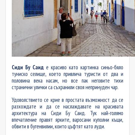
Сиди Бу Саид
е красиво като картинка синьо-бяло
туниско селище, което привлича туристи от два и
половина века насам, но все пак неговите тихи
странични улички са съхранили своя непринуден чар.
Удоволствието се крие в простата възможност да се
разхождате и да се наслаждавате на красивата
архитектура на Сиди Бу Саид. Тук най-голямо
впечатление правят ярките, варосани куполни къщи,
обвити в бугенвилии, които цъфтят като луди.