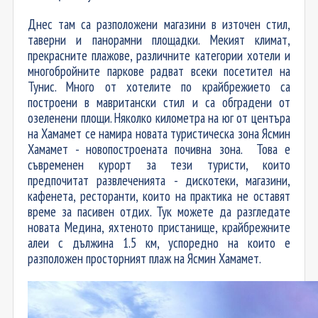
Днес там са разположени магазини в източен стил,
таверни и панорамни площадки. Мекият климат,
прекрасните плажове, различните категории хотели и
многобройните паркове радват всеки посетител на
Тунис. Много от хотелите по крайбрежието са
построени в мавритански стил и са обградени от
озеленени площи. Няколко километра на юг от центъра
на Хамамет се намира новата туристическа зона Ясмин
Хамамет - новопостроената почивна зона. Това е
съвременен курорт за тези туристи, които
предпочитат развлеченията - дискотеки, магазини,
кафенета, ресторанти, които на практика не оставят
време за пасивен отдих. Тук можете да разгледате
новата Медина, яхтеното пристанище, крайбрежните
алеи с дължина 1.5 км, успоредно на които е
разположен просторният плаж на Ясмин Хамамет.