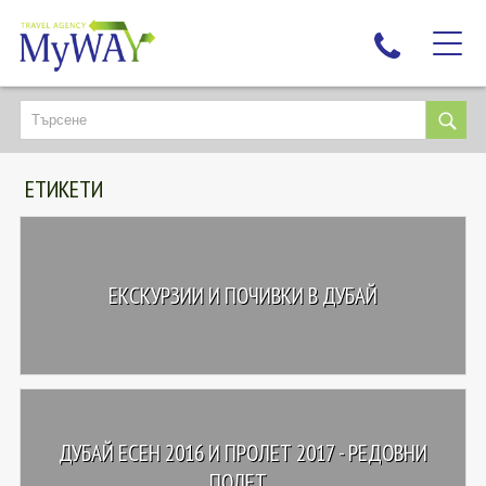
НАЙ-ТЪРСЕНИ
ДЕСТИНАЦИИ
ЕТИКЕТИ
ЕКЗОТИЧНИ ПОЧИВКИ
TAILOR MADE
КРУИЗИ
ЕКСКУРЗИИ И ПОЧИВКИ В ДУБАЙ
НОВА ГОДИНА
ПЪТУВАЙТЕ С ДЕЦА
ЛЮБОПИТНО
ЗА НАС
ДУБАЙ ЕСЕН 2016 И ПРОЛЕТ 2017 - РЕДОВНИ
КОНТАКТИ
ПОЛЕТ...