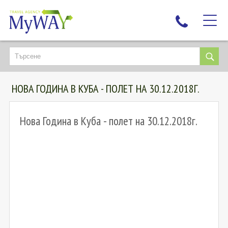
НАЙ-ТЪРСЕНИ
ДЕСТИНАЦИИ
НОВА ГОДИНА В КУБА - ПОЛЕТ НА 30.12.2018Г.
ЕКЗОТИЧНИ ПОЧИВКИ
TAILOR MADE
Нова Година в Куба - полет на 30.12.2018г.
КРУИЗИ
НОВА ГОДИНА
ПЪТУВАЙТЕ С ДЕЦА
ЛЮБОПИТНО
ЗА НАС
КОНТАКТИ