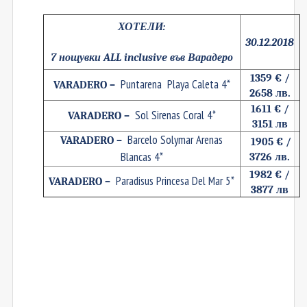
ХОТЕЛИ:
30.12.2018
7
нощувки
ALL inclusive
във Варадеро
1359 € /
P
untarena
  Playa Caleta 4*
VARADERO 
–  
2658 лв.
1611 € /
Sol Sirenas Coral 4*
VARADERO
–
3151 лв
Barcelo Solymar Arenas
VARADERO
–
1905 € /
Blancas 4*
3726 лв.
1982 € /
Paradisus Princesa Del Mar 5*
VARADERO 
–  
3877 лв