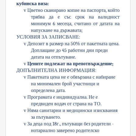
кубинска виза:
v
Цветно сканирано копие на паспорта, който
трябва да е със срок на валидност
минимум 6 месеца, считано от датата на
напускане на държавата;
УСЛОВИЯ ЗА ЗАПИСВАНЕ:
v
Депозит в размер на 50% от пакетната цена.
Доплащане до 45 работни дни преди
датата на отпътуване.
v
Цените подлежат на препотвърждение
;
ДОПЪЛНИТЕЛНА ИНФОРМАЦИЯ:
v
Пакетната цена не е обвързана с набиране
на минимален брой участници и
определена дата.
v
Програмата е индивидуална. Не е
предвиден водач от страна на ТО.
v
Няма санитарни и медицински изисквания
за пътуването.
v
За деца под 18г., пътуващи без родители -
нотариално заверено родителско