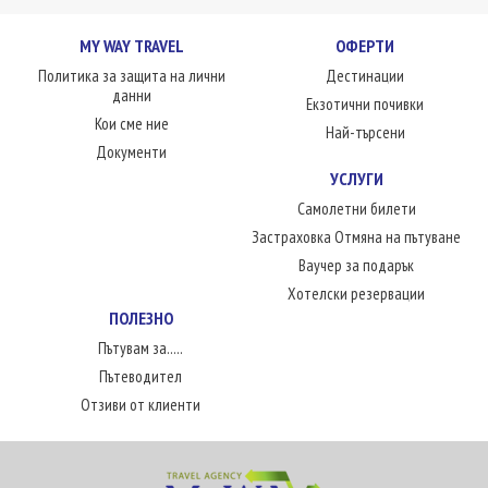
MY WAY TRAVEL
ОФЕРТИ
Политика за защита на лични
Дестинации
данни
Екзотични почивки
Кои сме ние
Най-търсени
Документи
УСЛУГИ
Самолетни билети
Застраховка Отмяна на пътуване
Ваучер за подарък
Хотелски резервации
ПОЛЕЗНО
Пътувам за.....
Пътеводител
Отзиви от клиенти