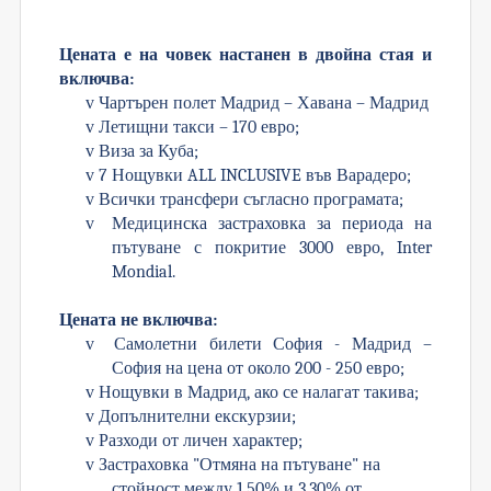
Цената е на човек настанен в двойна стая и
включва:
v
Чартърен полет Мадрид – Хавана – Мадрид
v
Летищни такси – 170 евро;
v
Виза за Куба;
v
7
Нощувки ALL INCLUSIVE във Варадеро
;
v
Всички трансфери съгласно програмата
;
v
Медицинска застраховка за периода на
пътуване с покритие 3000 евро, Inter
Mondial.
Цената не включва:
v
Самолетни билети София - Мадрид –
София на цена от около
200
- 2
50
евро;
v
Нощувки в Мадрид
,
ако се налагат такива
;
v
Допълнителни екскурзии;
v
Разходи от личен характер;
v
Застраховка "Отмяна на пътуване" на
стойност между 1,50% и 3,30% от