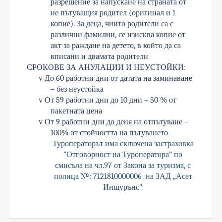
разрешение за напускане на страната от
не пътуващия родител (оригинал и 1
копие). За деца, чиито родители са с
различни фамилии, се изисква копие от
акт за раждане на детето, в който да са
вписани и двамата родители
СРОКОВЕ ЗА АНУЛАЦИИ И НЕУСТОЙКИ:
v
До 60 работни дни от датата на заминаване
– без неустойка
v
От 59 работни дни до 10 дни – 50 % от
пакетната цена
v
От 9 работни дни до деня на отпътуване –
100% от стойността на пътуването
Туроператорът има сключена застраховка
“Отговорност на Туроператора” по
смисъла на чл.97 от Закона за туризма, с
полица №: 7121810000006 на ЗАД „Асет
Иншурънс”.