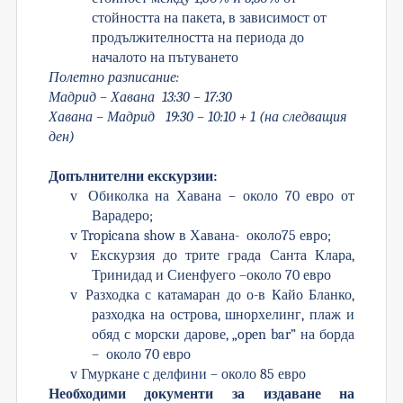
стойността на пакета, в зависимост от
продължителността на периода до
началото на пътуването
Полетно разписание:
Мадрид – Хавана 13:30 – 17:30
Хавана – Мадрид 19:30 – 10:
1
0 + 1 (на следващия
ден)
Допълнителни екскурзии:
v
Обиколка на Хавана – около 70 евро от
Варадеро;
v
Tropicana show
в Хавана
-
около75 евро;
v
Екскурзия до трите града Санта Клара,
Тринидад и Сиенфуего –около 70 евро
v
Разходка с катамаран до о-в Кайо Бланко,
разходка на острова, шнорхелинг, плаж и
обяд с морски дарове, „open bar”
на борда
– около 70 евро
v
Гмуркане с делфини – около 85 евро
Необходими документи за издаване на