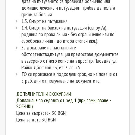
дата на пътуването се провежда болнично или
домашно лечение и пътуващият трябва да полага
грижи за болния.
1.3. Смърт на пътуващия.
1.4. Смърт на близък на пътуващия (съпруг/а),
роднина по права линия - без ограничения или по
съребрена линия - до втора степен вкл.).
За доказване на настъпилите
обстоятелства,пътуващия предоставя документите
в заверено от него копие на адрес: гр. Пловдив, ул.
Райко Даскалов 53, ет. 2, ап. 25.
ТО се произнася в подходящ срок, но не повече от
5 раб. дни от получаване на документите.
ДОПЪЛНИТЕЛНИ ЕКСКУРЗИИ:
Доплащане за седалка от ред 1 (при заминаване -
SOF-HRI)
Цена за възрастен 30 BGN
Цена за дете 30 BGN