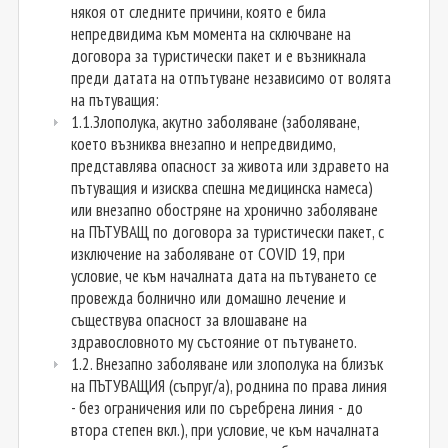
някоя от следните причини, която е била
непредвидима към момента на сключване на
договора за туристически пакет и е възникнала
преди датата на отпътуване независимо от волята
на пътуващия:
1.1.Злополука, акутно заболяване (заболяване,
което възниква внезапно и непредвидимо,
представлява опасност за живота или здравето на
пътуващия и изисква спешна медицинска намеса)
или внезапно обостряне на хронично заболяване
на ПЪТУВАЩ по договора за туристически пакет, с
изключение на заболяване от COVID 19, при
условие, че към началната дата на пътуването се
провежда болнично или домашно лечение и
съществува опасност за влошаване на
здравословното му състояние от пътуването.
1.2. Внезапно заболяване или злополука на близък
на ПЪТУВАЩИЯ (съпруг/а), роднина по права линия
- без ограничения или по съребрена линия - до
втора степен вкл.), при условие, че към началната