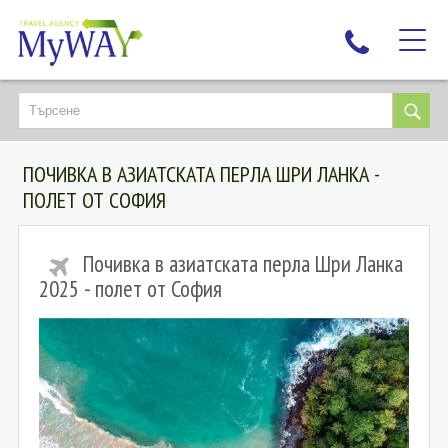
НАЙ-ТЪРСЕНИ
ДЕСТИНАЦИИ
ПОЧИВКА В АЗИАТСКАТА ПЕРЛА ШРИ ЛАНКА -
ЕКЗОТИЧНИ ПОЧИВКИ
ПОЛЕТ ОТ СОФИЯ
TAILOR MADE
КРУИЗИ
Почивка в азиатската перла Шри Ланка
НОВА ГОДИНА
2025 - полет от София
ПЪТУВАЙТЕ С ДЕЦА
ЛЮБОПИТНО
ЗА НАС
КОНТАКТИ