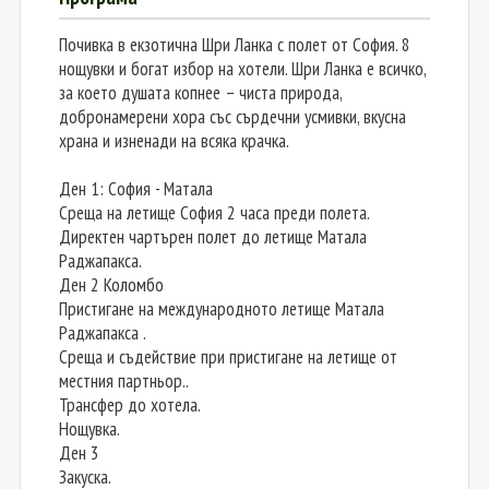
Почивка в екзотична Шри Ланка с полет от София. 8
нощувки и богат избор на хотели. Шри Ланка е всичко,
за което душата копнее – чиста природа,
добронамерени хора със сърдечни усмивки, вкусна
храна и изненади на всяка крачка.
Ден 1: София - Матала
Среща на летище София 2 часа преди полета.
Директен чартърен полет до летище Матала
Раджапакса.
Ден 2 Коломбо
Пристигане на международното летище Матала
Раджапакса .
Среща и съдействие при пристигане на летище от
местния партньор..
Трансфер до хотела.
Нощувка.
Ден 3
Закуска.