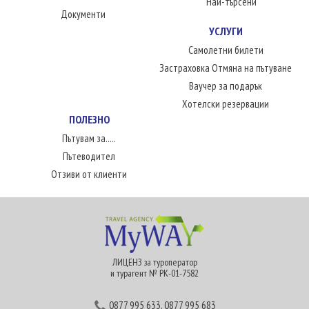
Най-търсени
Документи
УСЛУГИ
Самолетни билети
Застраховка Отмяна на пътуване
Ваучер за подарък
Хотелски резервации
ПОЛЕЗНО
Пътувам за.....
Пътеводител
Отзиви от клиенти
ЛИЦЕНЗ за туроператор
и турагент № РК-01-7582
0877 995 633
,
0877 995 683