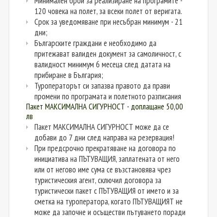
Минимален брой за реализиране на програмите -
120 човека на полет, за всеки полет от веригата.
Срок за уведомяване при несъбран минимум - 21
дни;
Българските граждани е необходимо да
притежават валиден документ за самоличност, с
валидност минимум 6 месеца след датата на
прибиране в България;
Туроператорът си запазва правото да прави
промени по програмата и полетното разписания
Пакет МАКСИМАЛНА СИГУРНОСТ - доплащане 50,00
лв
Пакет МАКСИМАЛНА СИГУРНОСТ може да се
добави до 7 дни след направа на резервация!
При предсрочно прекратяване на договора по
инициатива на ПЪТУВАЩИЯ, заплатената от него
или от негово име сума се възстановява чрез
туристическия агент, сключил договора за
туристически пакет с ПЪТУВАЩИЯ от името и за
сметка на туроператора, когато ПЪТУВАЩИЯТ не
може да започне и осъществи пътуването поради