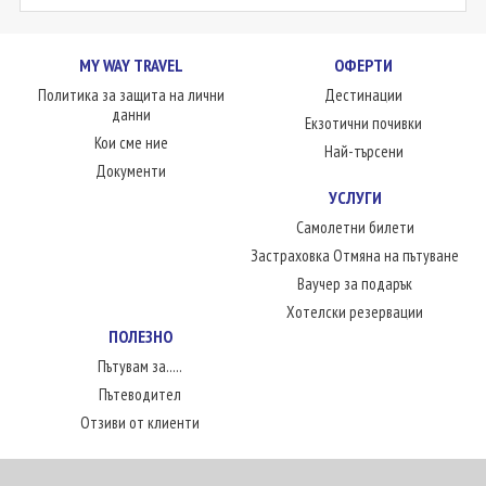
MY WAY TRAVEL
ОФЕРТИ
Политика за защита на лични
Дестинации
данни
Екзотични почивки
Кои сме ние
Най-търсени
Документи
УСЛУГИ
Самолетни билети
Застраховка Отмяна на пътуване
Ваучер за подарък
Хотелски резервации
ПОЛЕЗНО
Пътувам за.....
Пътеводител
Отзиви от клиенти