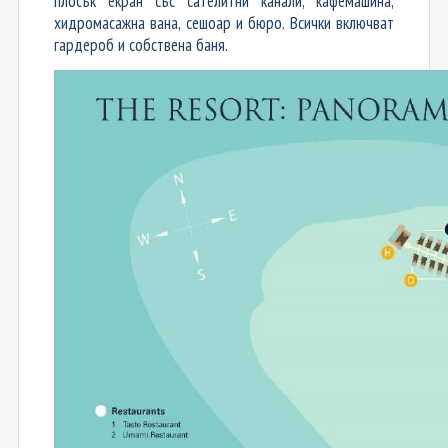
плосък екран със сателитни канали, кафемашина,
хидромасажна вана, сешоар и бюро. Всички включват
гардероб и собствена баня.