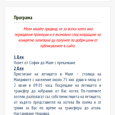
Програма
Моля имайте предвид, че за всеки хотел има
периодични промоции и е възможно след изпращане на
конкретно запитване да получите по-добри цени от
публикуваните в сайта.
1 Ден
Полет от София до Мале с прекачване.
2 Ден
Пристигане на летището в Мале – столица на
Малдивите с население около 75 хил. души и площ от
2 кв.км в 09:05 часа. Посрещане на летището и
трансфер до избрания от Вас хотел. По-големите
хотели, разполагат със собствени гишета на летището,
от където представител на хотела Ви поема и се
грижи за Вас по време на трансфера до атола.
Настаняване. Нощувка.