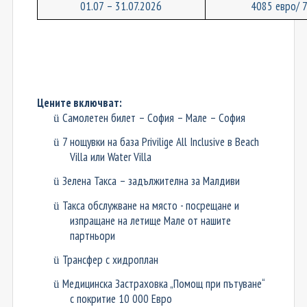
01.07 – 31.07.202
6
4085 евро/ 
Цените включват:
Самолетен билет – София – Мале – София
ü
7 нощувки на база Privilige All Inclusive в Beach
ü
Villa или Water Villa
Зелена Такса – задължителна за Малдиви
ü
Такса обслужване на място - посрещане и
ü
изпращане на летище Мале от нашите
партньори
Трансфер с
хидроплан
ü
Медицинска Застраховка „Помощ при пътуване“
ü
с покритие 10 000 Евро