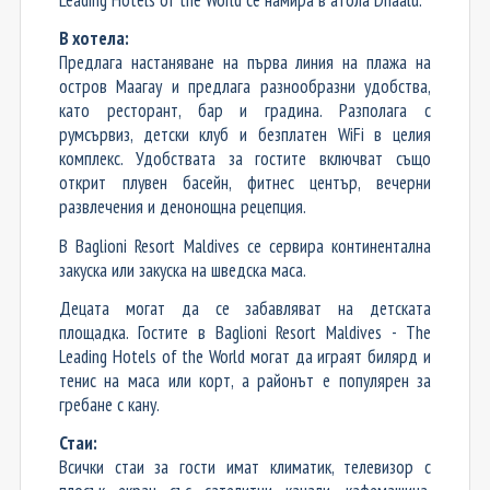
Leading Hotels of the World се намира в атола Dhaalu.
В хотела:
Предлага настаняване на първа линия на плажа на
остров Маагау и предлага разнообразни удобства,
като ресторант, бар и градина. Разполага с
румсървиз, детски клуб и безплатен WiFi в целия
комплекс. Удобствата за гостите включват също
открит плувен басейн, фитнес център, вечерни
развлечения и денонощна рецепция.
В Baglioni Resort Maldives се сервира континентална
закуска или закуска на шведска маса.
Децата могат да се забавляват на детската
площадка. Гостите в Baglioni Resort Maldives - The
Leading Hotels of the World могат да играят билярд и
тенис на маса или корт, а районът е популярен за
гребане с кану.
Стаи:
Всички стаи за гости имат климатик, телевизор с