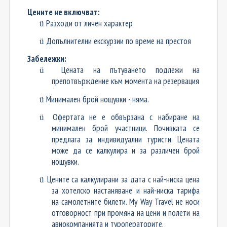
Цените не включват:
Разходи от личен характер
ü
Допълнителни екскурзии по време на престоя
ü
Забележки:
Цената на пътуването подлежи на
ü
препотвърждение към момента на резервация
Минимален брой нощувки - няма.
ü
Офертата не е обвързана с набиране на
ü
минимален брой участници. Почивката се
предлага за индивидуални туристи. Цената
може да се калкулира и за различен брой
нощувки.
Цените са калкулирани за дата с най-ниска ​цена
ü
за хотелско настаняване​ и най-ниска тарифа
на самолетните билети. My Way Travel не носи
отговорност при промяна на цени и полети на
авиокомпанията и туроператорите.