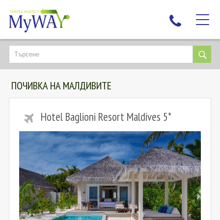
НАЙ-ТЪРСЕНИ
ДЕСТИНАЦИИ
ПОЧИВКА НА МАЛДИВИТЕ
ЕКЗОТИЧНИ ПОЧИВКИ
TAILOR MADE
Hotel Baglioni Resort Maldives 5*
КРУИЗИ
НОВА ГОДИНА
ПЪТУВАЙТЕ С ДЕЦА
ЛЮБОПИТНО
ЗА НАС
КОНТАКТИ