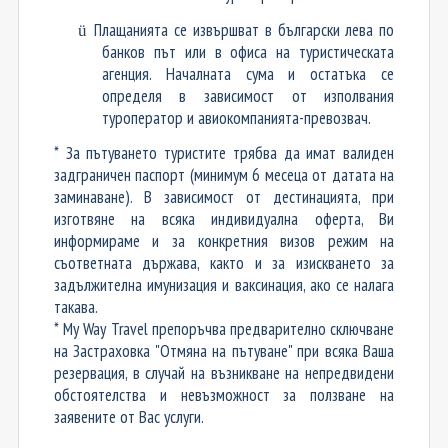
Плащанията се извършват в български лева по
ü
банков път или в офиса на туристическата
агенция. Началната сума и остатъка се
определя в зависимост от изполвания
туроператор и авиокомпанията-превозвач.
* За пътуването туристите трябва да имат валиден
задграничен паспорт (минимум 6 месеца от датата на
заминаване). В зависимост от дестинацията, при
изготвяне на всяка индивидуална оферта, Ви
информираме и за конкретния визов режим на
съответната държава, както и за изискването за
задължителна имунизация и ваксинация, ако се налага
такава.
* My Way Travel препоръчва предварително сключване
на Застраховка "Отмяна на пътуване" при всяка Ваша
резервация, в случай на възникване на непредвидени
обстоятелства и невъзможност за ползване на
заявените от Вас услуги.