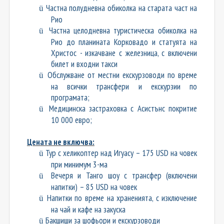
Частна полудневна обиколка на старата част на
ü
Рио
Частна целодневна туристическа обиколка на
ü
Рио до планината Корковадо и статуята на
Христос - изкачване с железница, с включени
билет и входни такси
Обслужване от местни екскурзоводи по време
ü
на всички трансфери и екскурзии по
програмата;
Медицинска застраховка с Асистънс покритие
ü
10 000 евро;
Цената не включва:
Тур с хеликоптер над Игуасу – 1
75
USD
на човек
ü
при минимум 3-ма
Вечеря и Танго шоу с трансфер (включени
ü
напитки) – 85 USD на човек
Напитки по време на храненията, с изключение
ü
на чай и кафе на закуска
Бакшиши за шофьори и екскурзоводи
ü