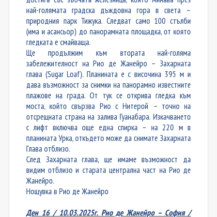
най-голямата градска дъждовна гора в света –
природния парк Тижука. Следват само 100 стълби
(има и асансьор) до панорамната площадка, от която
гледката е смайваща.
Ще продължим към втората най-голяма
забележителност на Рио де Жанейро – Захарната
глава (Sugar Loaf). Планината е с височина 395 м и
дава възможност за снимки на панорамно известните
плажове на града. От тук се открива гледка към
моста, който свързва Рио с Нитерой – точно на
отсрещната страна на залива Гуанабара. Изкачването
с лифт включва още една спирка – на 220 м в
планината Урка, откъдето може да снимате Захарната
Глава отблизо.
След Захарната глава, ще имаме възможност да
видим отблизо и старата централна част на Рио де
Жанейро.
Нощувка в Рио де Жанейро
Ден 16 / 10.03.2025г. Рио де Жанейро – София /