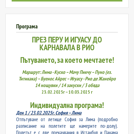
Програма
ПРЕЗ ПЕРУ И
ИГУАСУ
ДО
КАРНАВАЛА В РИО
Пътуването
,
за което мечтаете!
Маршрут: Лима - Куско – Мачу Пикчу – Пуно (ез.
Титикака) – Буенос Айрес – Игуасу - Рио де Жанейро
1
4
нощувки
/ 1
4
закуски
/ 3 обяда
23
.
02.
202
5
г –
10
.
03
.20
25 г
Индивидуална програма!
Ден 1 /
23
.02.202
5
г. София – Лима
Отпътуване от летище София за Лима (подробно
разписание на полетите ще намерите по-долу).
Полетът е с две прекачвания в Истанбул и Панама