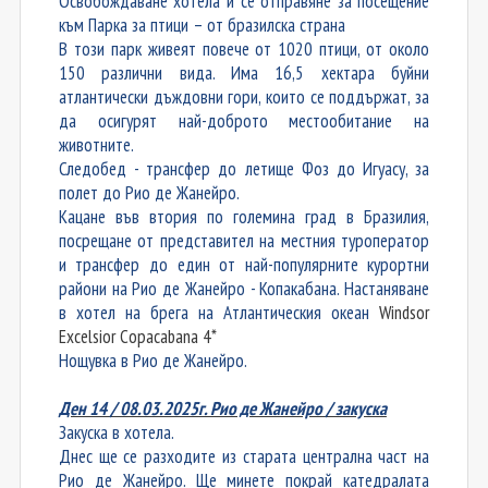
Освобождаване хотела и се отправяне за посещение
към Парка за птици – от бразилска страна
В този парк живеят повече от 1020 птици, от около
150 различни вида. Има 16,5 хектара буйни
атлантически дъждовни гори, които се поддържат, за
да осигурят най-доброто местообитание на
животните.
Следобед - трансфер до летище Фоз до Игуасу, за
полет до Рио де Жанейро.
Кацане във втория по големина град в Бразилия,
посрещане от представител на местния туроператор
и трансфер до един от най-популярните курортни
райони на Рио де Жанейро - Копакабана. Настаняване
в хотел на брега на Атлантическия океан
Windsor
Excelsior Copacabana 4*
Нощувка в Рио де Жанейро.
Ден 14 / 08.03.2025г. Рио де Жанейро / закуска
Закуска в хотела.
Днес ще се разходите из старата централна част на
Рио де Жанейро. Ще минете покрай катедралата