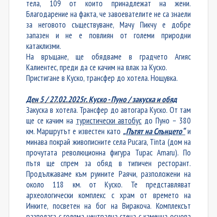
тела, 109 от които принадлежат на жени.
Благодарение на факта, че завоевателите не са знаели
за неговото съществуване, Мачу Пикчу е добре
запазен и не е повлиян от големи природни
катаклизми.
На връщане, ще обядваме в градчето Агияс
Калиентес, преди да се качим на влак за Куско.
Пристигане в Куско, трансфер до хотела. Нощувка.
Ден
5
/
27
.0
2
.202
5
г. Куско - Пуно / закуска
и обяд
Закуска в хотела. Трансфер до автогара Куско. От там
ще се качим на
туристически автобус
до Пуно – 380
км. Маршрутът е известен като
„Пътят на Слънцето“
и
минава покрай живописните села Pucara, Tinta (дом на
прочутата революционна фигура Tupac Amaru). По
пътя ще спрем за обяд в типичен ресторант.
Продължаваме към руините Раячи, разположени на
около 118 км. от Куско. Те представляват
археологически комплекс с храм от времето на
Инките, посветен на бог на Виракоча. Комплексът
разполага с голяма централна стена с каменна основа