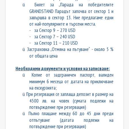
Билет за „Парада на победителите
ü
GRANDSTAND Парадът започва от сектор 1 и
завършва в сектор 13. Ние предлагаме едни
от най-популярните и търсени места.
-
за Сектор 9
– 2
7
0 USD
-
за Сектор 7 – 2
4
0 USD
-
за Сектор 11 –
210
USD
Застраховка „Отмяна на пътуване“ - около 5 %
ü
от общата цена
Необходими документи и условия на записване:
Копие от задграничен паспорт, валиден
ü
минимум 6 месеца от датата на приключване
на екскурзията;
При резервация се заплаща депозит в размер на
ü
4500 лв. на човек (сумата подлежи на
потвърждение при резервация)
Пълно плащане между 60 до 45 дни преди
ü
отпътуване (датата подлежи на
потвърждение при резервация)