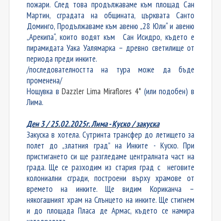
пожари. След това продължаваме към площад Сан
Мартин, сградата на общината, църквата Санто
Доминго, Продължаваме към авеню „28 Юли“ и авеню
„Арекипа“, които водят към Сан Исидро, където е
пирамидата Уака Уалямарка – древно светилище от
периода преди инките.
/последователността на тура може да бъде
променена/
Нощувка в
Dazzler Lima Miraflores 4*
(или подобен) в
Лима.
Ден 3 / 2
5
.02.2025г. Лима - Куско
/ закуска
Закуска в хотела.
Сутринта трансфер до летището за
полет до „златния град” на Инките - Куско. При
пристигането си ще разгледаме
централната част на
града. Ще се разходим из стария град
с
неговите
колониални сгради, построени върху храмове от
времето на инките.
Ще видим Кориканча –
някогашният храм на Слънцето на инките. Ще стигнем
и до площада Пласа де Армас, където се намира