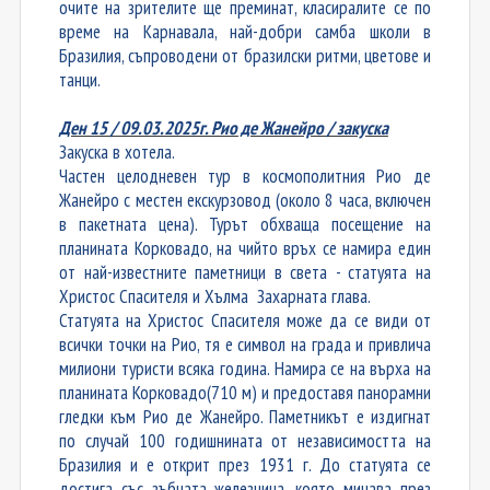
очите на зрителите ще преминат, класиралите се по
време на Карнавала, най-добри самба школи в
Бразилия, съпроводени от бразилски ритми, цветове и
танци.
Ден 15 / 09.03.2025г. Рио де Жанейро / закуска
Закуска в хотела.
Частен целодневен тур в космополитния Рио де
Жанейро с местен екскурзовод (около 8 часа, включен
в пакетната цена). Турът обхваща посещение на
планината Корковадо, на чийто връх се намира един
от най-известните паметници в света - статуята на
Христос Спасителя и Хълма Захарната глава.
Статуята на Христос Спасителя може да се види от
всички точки на Рио, тя е символ на града и привлича
милиони туристи всяка година. Намира се на върха на
планината Корковадо(710 м) и предоставя панорамни
гледки към Рио де Жанейро. Паметникът е издигнат
по случай 100 годишнината от независимостта на
Бразилия и е открит през 1931 г. До статуята се
достига със зъбчата железница, която минава през