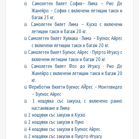
Самолетен билет София– Лима – Рио Де
ü
Жанейро
– София с включени летищни такси и
багаж 23 кг.
Самолетен билет Лима – Куско с включени
ü
летищни такси и багаж 20 кг.
Самолетен билет Хулиака
-
Лима – Буенос Айрес
ü
с включени летищни такси и багаж 20 кг.
Самолетен билет Буенос Айрес
-
Пуерто Игуасу с
ü
включени летищни такси и багаж 20 кг.
Самолетен билет Фоз до Игуасу
-
Рио Де
ü
Жанейро с включени летищни такси и багаж 20
кг.
Фериботни билети Буенос АЙрес – Монтевидео
ü
– Буенос Айрес
1
нощувк
а
със закуск
a
, с включено ранно
ü
настаняване в Лима
2 нощувки със закуски в Куско
ü
2 нощувки със закуски в Пуно
ü
4 нощувки със закуски в Буенос Айрес
ü
2 нощувки със закуски в Пуерто Игуасу
ü