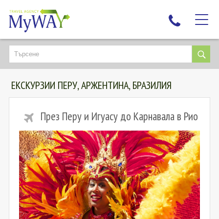
НАЙ-ТЪРСЕНИ
ДЕСТИНАЦИИ
ЕКСКУРЗИИ ПЕРУ, АРЖЕНТИНА, БРАЗИЛИЯ
ЕКЗОТИЧНИ ПОЧИВКИ
TAILOR MADE
През Перу и Игуасу до Карнавала в Рио
КРУИЗИ
НОВА ГОДИНА
ПЪТУВАЙТЕ С ДЕЦА
ЛЮБОПИТНО
ЗА НАС
КОНТАКТИ