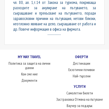
чл. 80, ал. 1,т.14 от Закона за туризма, покриваща
разходите за анулиране на пътуването, за
съкращаване и прекъсване на пътуването, поради
здравословни причини на пътуващия, негови близки,
неотложно явяване на дело, съкращаване от работа и
др. Повече информация в офиса на фирмата.
-----------
MY WAY TRAVEL
ОФЕРТИ
Политика за защита на лични
Дестинации
данни
Екзотични почивки
Кои сме ние
Най-търсени
Документи
УСЛУГИ
Самолетни билети
Застраховка Отмяна на пътуване
Ваучер за подарък