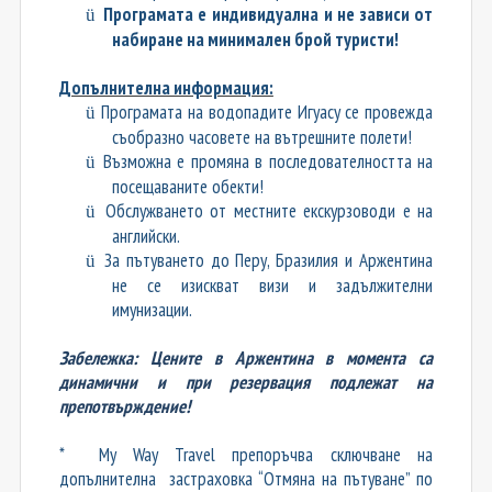
Програмата е индивидуална и не зависи от
ü
набиране на минимален брой туристи!
Допълнителна информация:
Програмата на водопадите Игуасу се провежда
ü
съобразно часовете на вътрешните полети!
Възможна е промяна в последователността на
ü
посещаваните обекти!
Обслужването от местните екскурзоводи е на
ü
английски.
За пътуването до Перу, Бразилия и Аржентина
ü
не се изискват визи и задължителни
имунизации.
Забележка: Цените в Аржентина в момента са
динамични и при резервация подлежат на
препотвърждение!
* My Way Travel препоръчва сключване на
допълнителна застраховка “Отмяна на пътуване” по