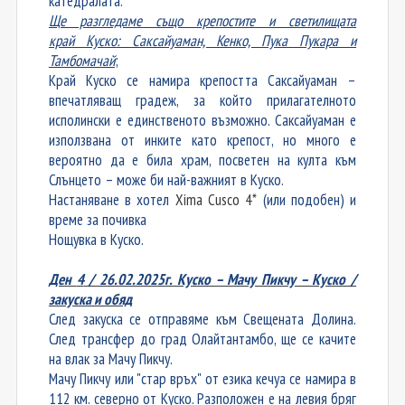
катедралата.
Ще разгледаме също крепостите и светилищата
край Куско: Саксайуаман, Кенко, Пука Пукара и
Тамбомачай
;
Край Куско се намира крепостта
Саксайуаман –
впечатляващ градеж, за който прилагателното
исполински е единственото възможно. Саксайуаман е
използвана от инките като крепост, но много е
вероятно да е била храм, посветен на култа към
Слънцето – може би най-важният в Куско.
Настаняване в хотел
Xima Cusco 4*
(и
ли подобен
) и
време за почивка
Нощувка в Куско.
Ден
4
/ 2
6
.02.202
5
г. Куско – Мачу Пикчу – Куско /
закуска и обяд
След закуска се отправяме към Свещената Долина.
След трансфер до град Олайтантамбо, ще се качите
на влак за Мачу Пикчу.
Мачу Пикчу или "стар връх" от езика кечуа се намира в
112 км. северно от Куско. Разположен е на левия бряг