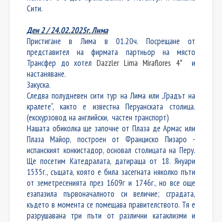
Сити.
Ден 2 /
24
.02.202
5
г. Лима
Пристигане в Лима в 01.20ч. Посрещане от
представител на фирмата партньор на място
Трансфер до хотел
Dazzler Lima Miraflores 4*
и
настаняване.
Закуска.
Следва полудневен сити тур на Лима или
„Градът на
кралете“, както е известна Перуанската столица.
(екскурзовод на английски, частен транспорт)
Нашата обиколка ще започне от Плаза де Армас или
Плаза Майор, построен от Франциско Пизаро -
испанският конкистадор, основал столицата на Перу.
Ще посетим Катедралата, датираща от 18. Януари
1535г., същата, която е била засегната няколко пъти
от земетресенията през 1609г и 1746г., но все още
eзапазила първоначалното си величие; сградата,
където в момента се помещава правителството. Тя е
разрушавана три пъти от различни катаклизми и