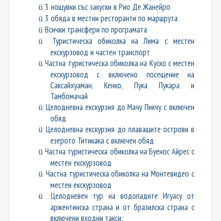
3
нощувки със закуски в Рио Де Жанейро
ü
3 обяда в местни ресторанти по маршрута
ü
Всички трансфери по програмата
ü
Туристическа обиколка на Лима с местен
ü
екскурзовод и частен транспорт
Частна туристическа обиколка на Куско с местен
ü
екскурзовод с включено посещение на
Саксайхуаман, Кенко, Пука Пукара и
Тамбомачай
Целодневна екскурзия до Мачу Пикчу с включен
ü
обяд
Целодневна екскурзия до плаващите острови в
ü
езерото Титикака с включен обяд
Частна туристическа обиколка на Буенос Айрес с
ü
местен екскурзовод
Частна туристическа обиколка на Монтевидео с
ü
местен екскурзовод
Целодневен тур на водопадите Игуасу от
ü
аржентинска страна и от бразилска страна с
включени входни такси;