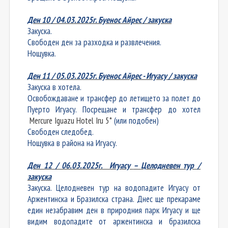
Ден 10 / 04.0
3
.2025г. Буенос Айрес / закуска
Закуска.
Свободен ден за разходка и развлечения.
Нощувка.
Ден 11 / 05.03.2025г. Буенос Айрес - Игуасу / закуска
Закуска в хотела.
Освобождаване и трансфер до летището за полет до
Пуерто Игуасу. Посрещане и трансфер до хотел
Mercure Iguazu Hotel Iru 5*
(или подобен)
Свободен следобед.
Нощувка в района на Игуасу.
Ден 12 / 06.03.2025г. Игуасу
–
Целодневен тур /
закуска
Закуска. Целодневен тур на водопадите Игуасу от
Аржентинска и Бразилска страна. Днес ще прекараме
един незабравим ден в природния парк Игуасу и ще
видим водопадите от аржентинска и бразилска