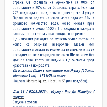
страна. От страната на Аржентина са 80% от
водопадите и 20% са от бразилска страна. Тези над
275 водопада са създадени от двете реки Игуасу и
Парана, като водата на някои места пада от 82м, а
средното количество вода, което минава през
водопадите е около 1500 м3 в секунда и варира в
зависимост от сезона и пълноводието на реките.
Ще направим разходка по туристическите пътеки, от
които се откриват невероятни гледки към
водопадите и откъдето можем да ги снимаме и да се
насладим на този природен феномен. Ще останем без
дъх от това, което ще видим и ще онемеем пред
красотата на природата.
По желание: Полет с хеликоптер над Игуасу (10 мин.
Минимум 3-ма) – 175
USD
на човек
Нощувка
Mercure Iguazu Hotel Iru 5*
(или подобен).
Ден 13 / 07.03.2025г.
Игуасу - Рио Де Жанейро /
закуска
Закуска в хотела.