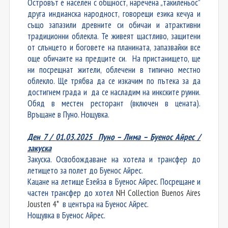
Островът е населен с общност, наречена „такиленьос”
друга индианска народност, говорещи езика кечуа и
също запазили древните си обичаи и атрактивни
традиционни облекла. Те живеят щастливо, защитени
от слънцето и боговете на планината, запазвайки все
още обичаите на предците си. На пристанището, ще
ни посрещнат жители, облечени в типично местно
облекло. Ще трябва да се изкачим по пътека за да
достигнем града и да се насладим на инкските руини.
Обяд в местен ресторант (включен в цената).
Връщане в Пуно. Нощувка.
Ден
7
/
01
.0
3
.202
5
Пуно
– Лима – Буенос Айрес /
закуска
Закуска. Освобождаване на хотела и трансфер до
летището за полет до Буенос Айрес.
Кацане на летище Езейза в Буенос Айрес. Посрещане и
частен трансфер до хотел
NH Collection Buenos Aires
Jousten 4*
в центъра на Буенос Айрес.
Нощувка в Буенос Айрес.