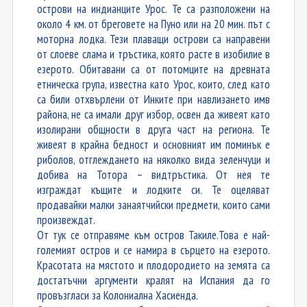
острови на индианците Урос. Те са разположени на
около 4 км. от бреговете на Пуно или на 20 мин. път с
моторна лодка. Тези плаващи острови са направени
от слоеве слама и тръстика, която расте в изобилие в
езерото. Обитавани са от потомците на древната
етническа група, известна като Урос, които, след като
са били отхвърлени от Инките при навлизането имв
района, не са имали друг избор, освен да живеят като
изолирани общности в друга част на региона. Те
живеят в крайна бедност и основният им поминък е
риболов, отглеждането на няколко вида зеленчуци и
добива на Тотора – видтръстика. От нея те
изграждат къщите и лодките си. Те оцеляват
продавайки малки занаятчийски предмети, които сами
произвеждат.
От тук се отправяме към остров Такиле.Това е най-
големият остров и се намира в сърцето на езерото.
Красотата на мястото и плодородието на земята са
достатъчни аргументи кралят на Испания да го
провъзгласи за Колониална Хасиенда.