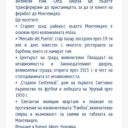
английски език.
След закуска ще бъдете
трансферирани до пристанището, за да се качите на
ферибот до Монтевидео.
Ще посетите:
• Старият град, районът, където Монтевидео е
основан през колониалната епоха
• "Mercado del Puerto", стар пазар, построен през 19-ти
век и днес известен с многото ресторанти за
барбекю, които се намират там
• Центърът на града, включително Площадът на
независимостта и Законодателният дворец,
великолепна сграда, открита през 1925 г. в чест на
стогодишнината от независимостта.
• „Стадион Centennial“, дом на първото Световно
първенство по футбол и победата на Уругвай през
1930 г.
• Елегантни жилищни квартали и плажове по
протежение на изключителната "Рамбла", включително
спирка и възможност за снимки на табелата на
Монтевидео.
Връщане в Буенос Айрес. Нощувка.