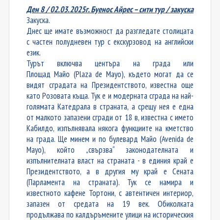
Ден 8 / 0
2
.0
3
.2025г. Буенос Айрес – сити тур / закуска
Закуска.
Днес ще имате възможност да разгледате столицата
с частен полудневен тур с екскурзовод на английски
език.
Турът включва центъра на града или
Площад
Майо
(Plaza de Mayo), където могат да се
видят сградата на Президентството, известна още
като Розовата къща. Тук е и модерната сграда на най-
голямата Катедрала в страната, а срещу нея е една
от малкото запазени сгради от 18 в, известна с името
Кабилдо, изпълнявала някога функциите на кметство
на града. Ще минем и по булевард Майо (Avenida de
Mayo), който „свързва“ законодателната и
изпълнителната власт на страната - в единия край е
Президентството, а в другия му край е Сената
(Парламента на страната). Тук се намира и
известното
кафене Тортони
, с автентичен интериор,
запазен от средата на 19 век. Обиколката
продължава по калдъръмените улици на историческия