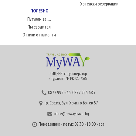
Хотелски резервации
ПОЛЕЗНО
Пътувам за.....
Пътеводител
Отзиви от клиенти
ЛИЦЕНЗ за туроператор
и турагент № РК-01-7582
0877 995 633
,
0877 995 683
гр. София, бул. Христо Ботев 57
office@mywaytravel.bg
Понеделник - петък: 09:30 - 18:00 часа