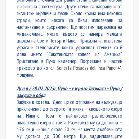
с изискана архитектура. Други стени са направени от
гигантски кирпичени тухли. Около храма има няколко
сгради, които някога са били използвани за
настаняване и съхранение. Ще посетим параклиса на
Андахюлилас, място, където се намира малката
църква на Свети Петър и Павел. Приказната позлатена
украса и стенописите, които украсяват стените са й
дали името "Сикстинската капела на Америка“.
Пристигане в Пуно надвечер. Посрещане и частен
трансфер до хотел
Sonesta Posadas del Inca Puno 4*
.
Нощувка.
Ден
6
/
28
.0
2
.202
5
г. Пуно – езерото Титикака – Пуно
/
закуска и обяд
Закуска в хотела. Днес ще се отправим на вълнуващо
приключение до езерото Титикака – свещеното езеро
на Инките. Това е най-високо разположеното
плавателно езеро в света. Размерите му са дължина –
176 км и ширина около 50 км. На места дълбочината
му достига до 300 метра. Ще видимплаващите