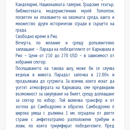
Канделария, Националната галерия, Градския театър,
библиотеката, модернистичния музей Tomorrow,
посветен на опазването на околната среда, както и
множество други исторически сгради в сърцето на
града.
Свободно време в Рио.
Вечерта, по желание и срещу допълнително
заплащане – Парада на победителите от Карнавала в
Рио – Цени от 210 до 270 USD – в зависимост от
избрания сектор.
Посещаването на такова шоу, може би се случва
веднъж в живота. Парадът започва в 22.00ч. и
продължава до сутринта. За всички, които искат да
усетят атмосферата на Карнавала, сме предвидили
възможност за закупуване на билет, срещу доплащане
за сектор по избор; Той включва трансфер и от
хотела до Самбодромо и обратно. Самбодромо е
широка улица с дължина 1 км, оградена от двете
страни с амфитеатрално разположени трибуни и
ложи, по която триумфират победителите. Пред