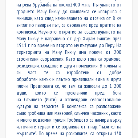
на река Урубамба на около2400 м.н.в. Пътуването от
градчето Мачу Пикчу до комплекса се извършва с
миниван, като след изминаването на отсечка от 8 км
зигзаг по павиран път, се озоваваме пред вратите на
комплекса. Научното откритие за съществуването на
Мачу Пикчу е направено от д-р Хирам Бингам през
1911 г. по време на второто му пътуване до Перу. На
територията на Мачу Пикчу има повече от 200
строителни съоръжения. Като цяло това са храмове,
резиденции, складове и други помещения. В голямата
си част те са изработени от добре
обработен камък и плътно прилепнали една в друга
плочи. Предполага се, че там са живеели до 1 200
души, които се прекланяли пред бога
на Слънцето (Инти) и отглеждали селскостопански
култури на терасите. В комплекса са разположени
също гробница или мавзолей, слънчев часовник , както
и много подземни тунели. Гробището се намира върху
източните тераси и се охранява от т.нар. "пазител на
мъртвите". По време на разкопките, са открити 138