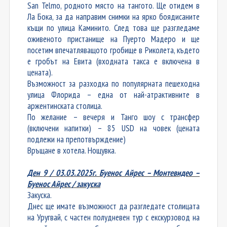
San Telmo, родното място на тангото. Ще отидем в
Ла Бока, за да направим снимки на ярко боядисаните
къщи по улица Каминито. След това ще разгледаме
оживеното пристанище на Пуерто Мадеро и ще
посетим впечатляващото гробище в Риколета, където
е гробът на Евита (входната такса е включена в
цената).
Възможност за разходка по популярната пешеходна
улица Флорида – една от най-атрактивните в
аржентинската столица.
По желание – вечеря и Танго шоу с трансфер
(включени напитки) – 85
USD
на човек
(цената
подлежи на препотвърждение)
Връщане в хотела. Нощувка.
Ден
9
/ 0
3
.0
3
.2025г. Буенос Айрес – Монтевидео –
Буенос Айрес / закуска
Закуска.
Днес ще имате възможност да разгледате столицата
на Уругвай, с частен полудневен тур с екскурзовод на