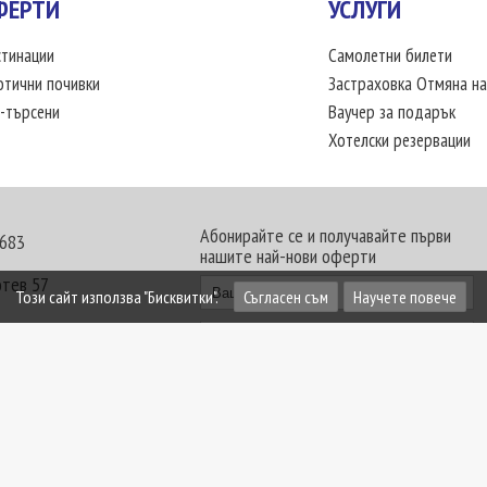
ФЕРТИ
УСЛУГИ
тинации
Самолетни билети
отични почивки
Застраховка Отмяна на
-търсени
Ваучер за подарък
Хотелски резервации
Абонирайте се и получавайте първи
 683
нашите най-нови оферти
отев 57
Този сайт използва "Бисквитки".
Съгласен съм
Научете повече
30 - 18:00 часа
те офиси. Обявените цени в USD (щатски долар)
лащат към туроператора в лева.