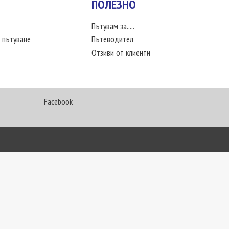
ПОЛЕЗНО
Пътувам за.....
 пътуване
Пътеводител
Отзиви от клиенти
Facebook
My Way Travel © 2016. Всички права запазени