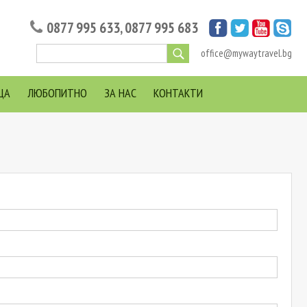
0877 995 633
,
0877 995 683
office@mywaytravel.bg
ЦА
ЛЮБОПИТНО
ЗА НАС
КОНТАКТИ