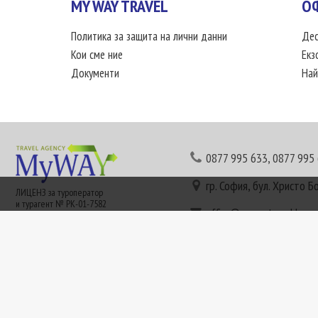
MY WAY TRAVEL
О
Политика за защита на лични данни
Дес
Кои сме ние
Екз
Документи
Най
0877 995 633
,
0877 995
гр. София, бул. Христо Б
ЛИЦЕНЗ за туроператор
и турагент № РК-01-7582
office@mywaytravel.bg
Понеделник - петък: 09:
Този сайт е рекламен. Информация съгласно чл. 80 от ЗТ може да получите в наши
или € (евро) се заплащат по централния курс на БНБ в деня на плащането и се зап