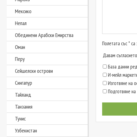
Мексико
Непал
Обединени Арабски Емирства
Полетата със * са
Оман
Давам съгласието
Перу
База данни ред
Сейшелски острови
И-мейл маркет
Сингапур
Изготвяне на 
Подготвяне на 
Тайланд
Танзания
Тунис
Узбекистан