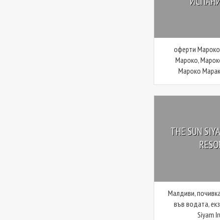
ИСПАНИЯ
оферти Мароко,
Мароко, Марок
Мароко Мараке
THE SUN SIY
RESOR
Малдиви, почивка
във водата, ек
Siyam Ir