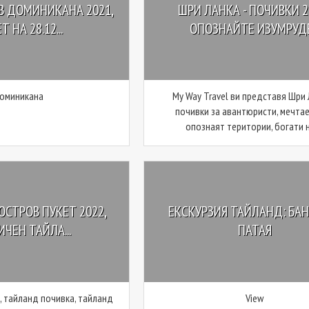
В ДОМИНИКАНА 2021,
ШРИ ЛАНКА - ПОЧИВКИ 20
 НА 28.12...
ОПОЗНАЙТЕ ИЗУМРУДЕ.
оминикана
My Way Travel ви представя Шри 
почивки за авантюристи, мечта
опознаят територии, богати на
ОСТРОВ ПУКЕТ 2022,
ЕКСКУРЗИЯ ТАЙЛАНД: БАН
ИЧЕН ТАЙЛА...
ПАТАЯ
, тайланд почивка, тайланд
View