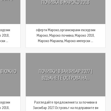
ПОЧИВКА В МАРОКО 2018
скурзии
оферти Мароко,организирани екскурзии
 2018,
Мароко, Мароко почивка, Мароко 2018,
ки ...
Мароко Маракеш, Мароко имперски ...
 В ЮЖНО
ПОЧИВКИ В ЗАНЗИБАР 2027 |
ВДЪХНЕТЕ ОСТРОВА НА...
скурзии
Разгледайте предложенията за почивки в
 2018,
Занзибар 2027.Островът на подправките ви