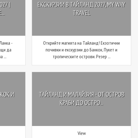
27 |
ЕКСКУРЗИИ В ТАЙЛАНД 2027, MY WAY
..
TRAVEL
Ланка -
Открийте магията на Тайланд! Екзотични
ещи да
почивки и екскурзии до Банкок, Пукет и
 ...
тропическите острови. Резер ...
КОК И
ТАЙЛАНД И МАЛАЙЗИЯ - ОТ ОСТРОВ
КРАБИ ДО ОСТРО...
View