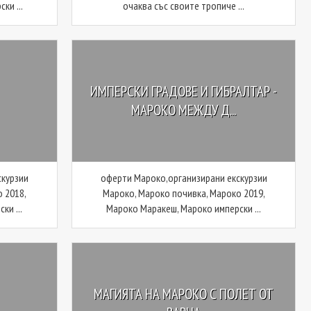
ки ...
очаква със своите тропиче ...
ИМПЕРСКИ ГРАДОВЕ И ГИБРАЛТАР -
МАРОКО МЕЖДУ Д...
скурзии
оферти Мароко,организирани екскурзии
 2018,
Мароко, Мароко почивка, Мароко 2019,
ки ...
Мароко Маракеш, Мароко имперски ...
МАГИЯТА НА МАРОКО С ПОЛЕТ ОТ