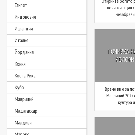
Открийте богато 
Египет
почивки в цял 
незабравим
Индонезия
Исландия
Италия
ПОЧИВКА НА
Йордания
КОЛОРИТ
Кения
Коста Рика
Куба
Време ви е за по
Мавриций 2027 
Мавриций
култура и
Мадагаскар
Малдиви
Мароко