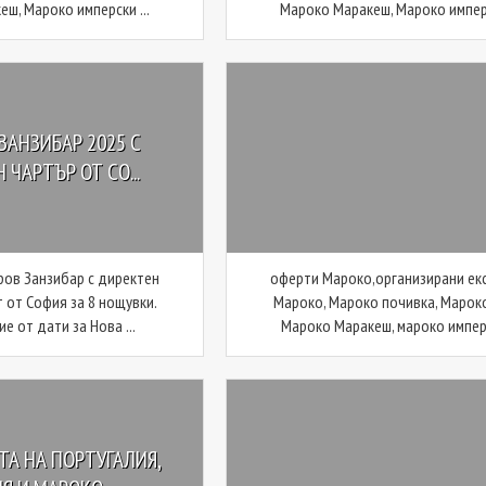
ш, Мароко имперски ...
Мароко Маракеш, Мароко имперс
ЗАНЗИБАР 2025 С
 ЧАРТЪР ОТ СО...
ров Занзибар с директен
оферти Мароко,организирани ек
 от София за 8 нощувки.
Мароко, Мароко почивка, Мароко
е от дати за Нова ...
Мароко Маракеш, мароко имперс
А НА ПОРТУГАЛИЯ,