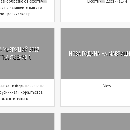
разнообразие от екзотични
Екзотични дестинации
свят и изживейте вашето
о тропическо пр ...
 МАВРИЦИЙ 2027 |
НОВА ГОДИНА НА МАВРИЦИ
НА ФЕЕРИЯ С...
чивка - избери почивка на
View
с усмихнати хора, пъстра
 възхитителна к ...