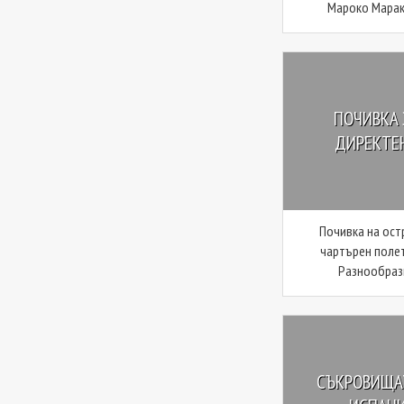
Мароко Мараке
ПОЧИВКА 
ДИРЕКТЕН
Почивка на ост
чартърен полет
Разнообрази
СЪКРОВИЩАТ