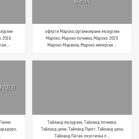
ВАРНА
скурзии
оферти Мароко,организирани екскурзии
 2018,
Мароко, Мароко почивка, Мароко 2019,
ки ...
Мароко Маракеш, Мароко имперски ...
 2022!
 Ранни
Тайланд екскурзия, Тайланд почивка,
Варадеро,
Тайланд цени, Тайланд Пукет, Тайланд цена,
.
Тайланд Патая, екзотична п ...