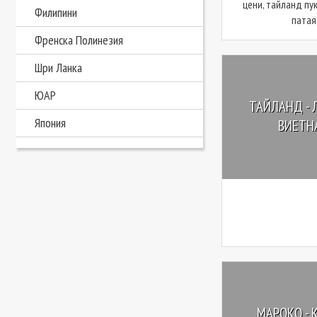
цени, тайланд пу
Филипини
патая,
Френска Полинезия
Шри Ланка
ЮАР
ТАЙЛАНД - 
Япония
ВИЕТНА
МАРОКО - 