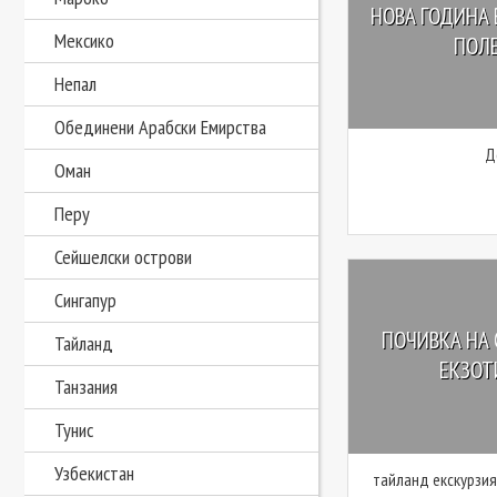
НОВА ГОДИНА 
Мексико
ПОЛЕТ
Непал
Обединени Арабски Емирства
Д
Оман
Перу
Сейшелски острови
Сингапур
ПОЧИВКА НА 
Тайланд
ЕКЗОТ
Танзания
Тунис
Узбекистан
тайланд екскурзия