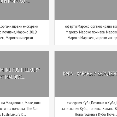
 И МАРОКО -...
организирани екскурзии
оферти Мароко,организирани ек
о почивка, Мароко 2019,
Мароко, Мароко почивка, Мароко
ш, Мароко имперски ...
Мароко Маракеш, мароко имперс
AM IRU FUSHI LUXURY
КУБА - ХАВАНА И ВАРАДЕРО
T MALDIVE...
 на Малдивите, Мале, вила
екскурзия Куба,Почивки в Куба,
зотична почивка, The Sun
записвания Куба, почивка Хавана, 
u Fushi Luxury R ...
Нова година в Куба, Nova ..