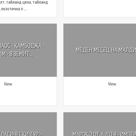
кет, тайланд цена, тайланд
 екзотична п ...
ЛАОС - КАМБОДЖА -
МЕДЕН МЕСЕЦ НА МАЛД
М - В ЗЕМИТ...
View
View
КЛАСИЧЕСКИ ТУР -
МАРОКО ОТ А ДО Я - ИМПЕ