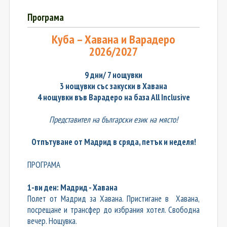
Програма
Куба – Хавана и Варадеро
2026/2027
9 дни/ 7 нощувки
3
нощувки със закуски в Хавана
4 нощувки във Варадеро на база All Inclusive
Представител на български език на място!
Отпътуване от Мадрид в сряда, петък и неделя!
ПРОГРАМА
1-ви ден: Мадрид - Хавана
Полет от Мадрид за Хавана. Пристигане в Хавана,
посрещане и трансфер до избрания хотел. Свободна
вечер. Нощувка.