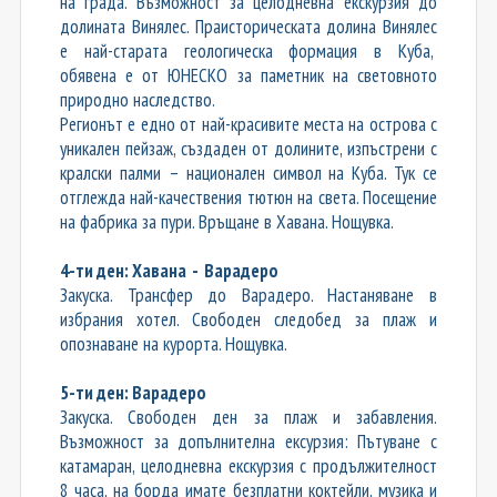
на града. Възможност за целодневна екскурзия до
долината Винялес. Праисторическата долина Винялес
е най-старата геологическа формация в Куба,
обявена е от ЮНЕСКО за паметник на световното
природно наследство.
Регионът е едно от най-красивите места на острова с
уникален пейзаж, създаден от долините, изпъстрени с
кралски палми – национален символ на Куба. Тук се
отглежда най-качествения тютюн на света. Посещение
на фабрика за пури. Връщане в Хавана. Нощувка.
4-ти ден: Хавана - Варадеро
Закуска. Трансфер до Варадеро. Настаняване в
избрания хотел. Свободен следобед за плаж и
опознаване на курорта. Нощувка.
5-ти ден: Варадеро
Закуска. Свободен ден за плаж и забавления.
Възможност за допълнителна ексурзия: Пътуване с
катамаран, целодневна екскурзия с продължителност
8 часа, на борда имате безплатни коктейли, музика и