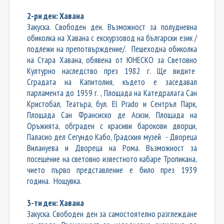
2-ри ден: Хавана
Закуска. Свободен ден. Възможност за полудневна
обиколка на Хавана с екскурзовод на български език /
подлежи на препотвърждение/. Пешеходна обиколка
на Стара Хавана, обявена от ЮНЕСКО за Световно
Културно наследство през 1982 г. Ще видите
Сградата на Капитолия, където е заседавал
парламента до 1959 г. , Площада на Катедралата Сан
Кристобал, Театъра, бул. El Prado и Сентръл Парк,
Площада Сан Франсиско де Асизи, Площада на
Оръжията, обграден с красиви барокови дворци,
Паласио дел Сегундо Кабо, Градския музей - Двореца
Вилануева и Двореца на Рома. Възможност за
посещение на световно известното кабаре Тропикана,
чието първо представление е било през 1939
година. Нощувка.
3-ти ден: Хавана
Закуска. Свободен ден за самостоятелно разглеждане