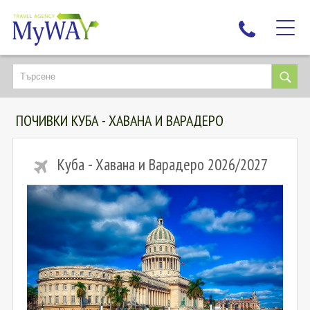
НАЙ-ТЪРСЕНИ
ДЕСТИНАЦИИ
ПОЧИВКИ КУБА - ХАВАНА И ВАРАДЕРО
ЕКЗОТИЧНИ ПОЧИВКИ
TAILOR MADE
Куба - Хавана и Варадеро 2026/2027
КРУИЗИ
НОВА ГОДИНА
ПЪТУВАЙТЕ С ДЕЦА
ЛЮБОПИТНО
ЗА НАС
КОНТАКТИ