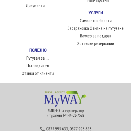
Най-търсени
Документи
УСЛУГИ
Самолетни билети
Застраховка Отмяна на пътуване
Ваучер за подарък
Хотелски резервации
ПОЛЕЗНО
Пътувам за.....
Пътеводител
Отзиви от клиенти
ЛИЦЕНЗ за туроператор
и турагент № РК-01-7582
0877 995 633
,
0877 995 683