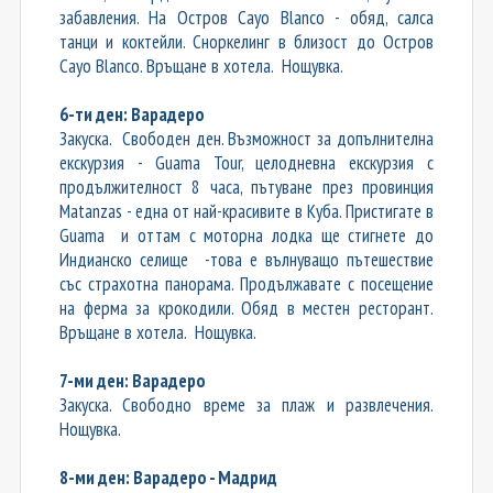
забавления. На Остров Cayo Blanco - обяд, салса
танци и коктейли. Сноркелинг в близост до Остров
Cayo Blanco. Връщане в хотела. Нощувка.
6-ти ден: Варадеро
Закуска. Свободен ден. Възможност за допълнителна
екскурзия - Guama Tour, целодневна екскурзия с
продължителност 8 часа, пътуване през провинция
Matanzas - една от най-красивите в Куба. Пристигате в
Guama и оттам с моторна лодка ще стигнете до
Индианско селище -това е вълнуващо пътешествие
със страхотна панорама. Продължавате с посещение
на ферма за крокодили. Обяд в местен ресторант.
Връщане в хотела. Нощувка.
7-ми ден: Варадеро
Закуска. Свободно време за плаж и развлечения.
Нощувка.
8-ми ден: Варадеро - Мадрид