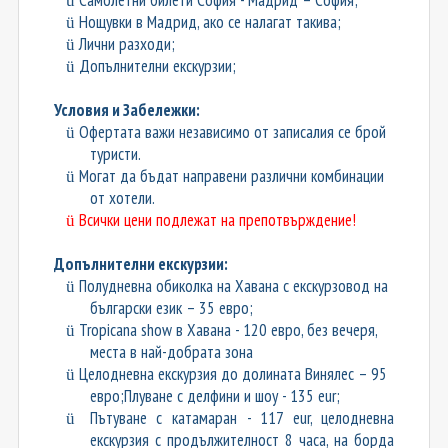
ü
Нощувки в Мадрид, ако се налагат такива;
ü
Лични разходи;
ü
Допълнителни екскурзии;
ü
Условия и Забележки:
Офертата важи независимо от записалия се брой
ü
туристи.
Могат да бъдат направени различни комбинации
ü
от хотели
.
Всички цени подлежат на препотвърждение!
ü
Допълнителни екскурзии:
Полудневна обиколка на Хавана с екскурзовод на
ü
български език – 35 евро;
Tropicana show в Хавана - 120 евро, без вечеря,
ü
места в най-добрата зона
Целодневна екскурзия до долината Винялес – 95
ü
евро;Плуване с делфини и шоу - 135 eur;
Пътуване с катамаран - 117 eur, целодневна
ü
екскурзия с продължителност 8 часа, на борда