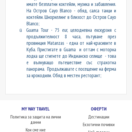
имате безплатни коктейли, музика и забавления.
На Остров Cayo Blanco - обяд, салса танци и
коктейли. Шноркелинг в близост до Остров Cayo
Blanco;
Guama Tour - 75 eur, целодневна екскурзия с
ü
продължителност 8 часа, пътуване през
провинция Matanzas - една от най-красивите в
Куба. Пристигате в Guama и оттам с моторна
лодка ще стигнете до Индианско селище - това
е вълнуващо пътешествие със страхотна
панорама. Продължавате с посещение на ферма
за крокодили. Обяд в местен ресторант;
MY WAY TRAVEL
ОФЕРТИ
Политика за защита на лични
Дестинации
данни
Екзотични почивки
Кои сме ние