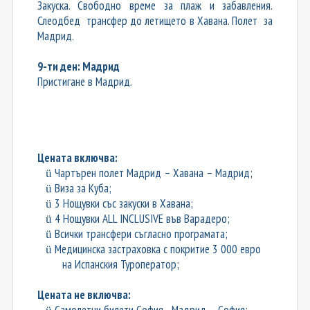
Закуска. Свободно време за плаж и забавления.
Слеодбед трансфер до летището в Хавана. Полет за
Мадрид.
9-ти ден: Мадрид
Пристигане в Мадрид.
Цената включва
:
Чартърен полет Мадрид – Хавана – Мадрид;
ü
Виза за Куба;
ü
3 Нощувки със закуски в Хавана;
ü
4 Нощувки ALL INCLUSIVE във Варадеро;
ü
Всички трансфери съгласно програмата;
ü
Медицинска застраховка с покритие 3 000 евро
ü
на Испанския Туроператор;
Цената не включва:
Самолетни билети София - Мадрид – София;