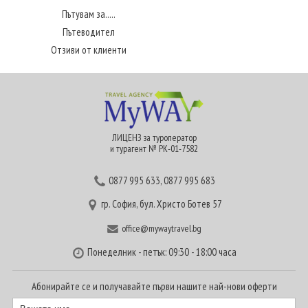
Пътувам за.....
Пътеводител
Отзиви от клиенти
ЛИЦЕНЗ за туроператор
и турагент № РК-01-7582
0877 995 633
,
0877 995 683
гр. София, бул. Христо Ботев 57
office@mywaytravel.bg
Понеделник - петък: 09:30 - 18:00 часа
Абонирайте се и получавайте първи нашите най-нови оферти