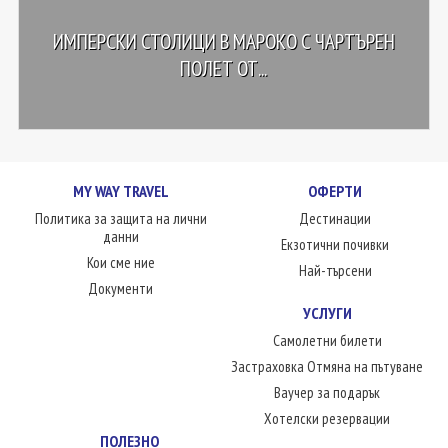
ИМПЕРСКИ СТОЛИЦИ В МАРОКО С ЧАРТЪРЕН
ПОЛЕТ ОТ...
MY WAY TRAVEL
ОФЕРТИ
Политика за защита на лични
Дестинации
данни
Екзотични почивки
Кои сме ние
Най-търсени
Документи
УСЛУГИ
Самолетни билети
Застраховка Отмяна на пътуване
Ваучер за подарък
Хотелски резервации
ПОЛЕЗНО