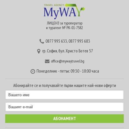
ЛИЦЕНЗ за туроператор
и турагент № РК-01-7582
0877 995 633
,
0877 995 683
гр. София, бул. Христо Ботев 57
office@mywaytravel.bg
Понеделник - петък: 09:30 - 18:00 часа
Абонирайте се и получавайте първи нашите най-нови оферти