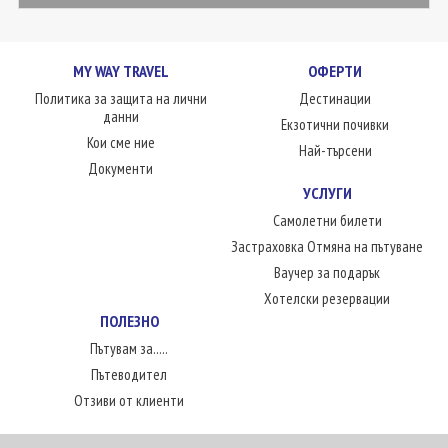
MY WAY TRAVEL
ОФЕРТИ
Политика за защита на лични
Дестинации
данни
Екзотични почивки
Кои сме ние
Най-търсени
Документи
УСЛУГИ
Самолетни билети
Застраховка Отмяна на пътуване
Ваучер за подарък
Хотелски резервации
ПОЛЕЗНО
Пътувам за.....
Пътеводител
Отзиви от клиенти