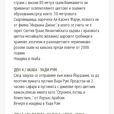
страни с високи 80 метра скали.Вниманието ни
привличат ослепителните цветове и скалните
образувания,сред които .50-метровата
Съкровищница, наречена Ал-Каснех Фарун, позната ни
от филма “Индиана Джонс”, в която се счита, че е
скрит Светия Граал, Византийската църква с красивата
цветна мозайка/по желание/, царските гробници и
храмове, изсечени в разноцветните червеникаво -
розови скали на каньона преди повече от 2000
години.
Нощувка в Акаба
ДЕН 4 / АКАБА - УАДИ РУМ
След закуска се отправяме към южна Йордания, за да
посетим лунната пустиня Вади Рум. Предстои ни 2-
часово сафари в пустинята с джипове през цветния
каньон,описан някога като “Огромен, ехтящ и
божествен...” от Лорънс Арабски.
Вечеря и нощувка в Уади Рам