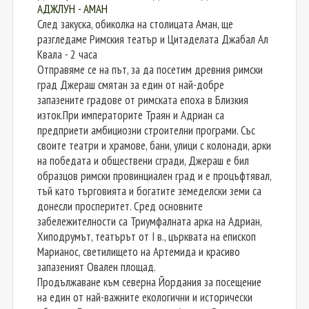
АДЖЛУН - АМАН
След закуска, обиколка на столицата Аман, ще
разгледаме Римския театър и Цитаделата Джабал Ал
Квала - 2 часа
Отправяме се на път, за да посетим древния римски
град Джераш смятан за един от най-добре
запазените градове от римската епоха в Близкия
изток.При императорите Траян и Адриан са
предприети амбициозни строителни програми. Със
своите театри и храмове, бани, улици с колонади, арки
на победата и обществени сгради, Джераш е бил
образцов римски провинциален град и е процъфтявал,
тъй като търговията и богатите земеделски земи са
донесли просперитет. Сред основните
забележителности са Триумфалната арка на Адриан,
Хиподрумът, театърът от I в., църквата на епископ
Марианос, светилището на Артемида и красиво
запазеният Овален площад.
Продължаване към северна Йордания за посещение
на един от най-важните екологични и исторически