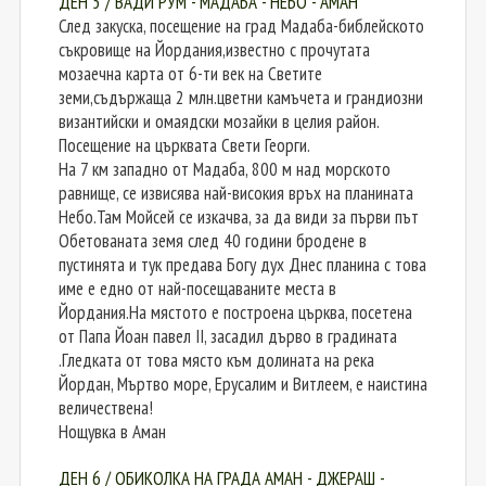
ДЕН 5 / ВАДИ РУМ - МАДАБА - НЕБО - АМАН
След закуска, посещение на град Мадаба-библейското
съкровище на Йордания,известно с прочутата
мозаечна карта от 6-ти век на Светите
земи,съдържаща 2 млн.цветни камъчета и грандиозни
византийски и омаядски мозайки в целия район.
Посещение на църквата Свети Георги.
На 7 км западно от Мадаба, 800 м над морското
равнище, се извисява най-високия връх на планината
Небо.Там Мойсей се изкачва, за да види за първи път
Обетованата земя след 40 години бродене в
пустинята и тук предава Богу дух Днес планина с това
име е едно от най-посещаваните места в
Йордания.На мястото е построена църква, посетена
от Папа Йоан павел II, засадил дърво в градината
.Гледката от това място към долината на река
Йордан, Мъртво море, Ерусалим и Витлеем, е наистина
величествена!
Нощувка в Аман
ДЕН 6 / ОБИКОЛКА НА ГРАДА АМАН - ДЖЕРАШ -