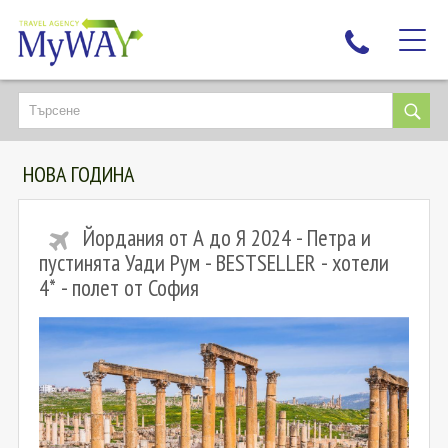
НАЙ-ТЪРСЕНИ
ДЕСТИНАЦИИ
НОВА ГОДИНА
ЕКЗОТИЧНИ ПОЧИВКИ
TAILOR MADE
Йордания от А до Я 2024 - Петра и
КРУИЗИ
пустинята Уади Рум - BESTSELLER - хотели
НОВА ГОДИНА
4* - полет от София
ПЪТУВАЙТЕ С ДЕЦА
ЛЮБОПИТНО
ЗА НАС
КОНТАКТИ