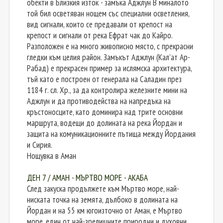
обекти в Близкия изток - замъка Аджлун В миналото
той бил осветяван нощем със специални осветления,
вид сигнали, които се предавали от крепост на
крепост и сигнали от река Ефрат чак до Кайро.
Разположен е на много живописно място, с прекрасни
гледки към целия район. Замъкът Аджлун (Кал'ат Ар-
Рабад) е прекрасен пример за ислямска архитектура,
тъй като е построен от генерала на Саладин през
1184 г. сл. Хр., за да контролира железните мини на
Аджлун и да противодейства на напредъка на
кръстоносците, като доминира над трите основни
маршрута, водещи до долината на река Йордан и
защита на комуникационните пътища между Йордания
и Сирия.
Нощувка в Аман
ДЕН 7 / АМАН - МЪРТВО МОРЕ - АКАБА
След закуска продължете към Мъртво море, най-
ниската точка на земята, дълбоко в долината на
Йордан и на 55 км югоизточно от Аман, е Мъртво
море, един от най-зрелищните природни и духовни