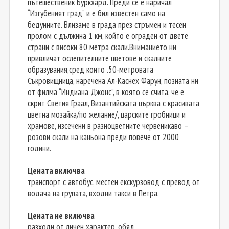
пътешественик Буркхард. Преди се е наричал
“Изгубеният град” и е бил известен само на
бедуините. Влизаме в града през стръмен и тесен
пролом с дължина 1 км, който е ограден от двете
страни с високи 80 метра скали.Вниманието ни
привличат ослепителните цветове и скалните
образувания,сред които .50-метровата
Съкровищница, наречена Ал-Каснех Фарун, позната ни
от филма “Индиана Джонс”, в която се счита, че е
скрит Светия Граал, Византийската църква с красивата
цветна мозайка/по желание/, царските гробници и
храмове, изсечени в разноцветните червеникаво –
розови скали на каньона преди повече от 2000
години.
Цената включва
транспорт с автобус, местен екскурзовод с превод от
водача на групата, входни такси в Петра.
Цената не включва
разходи от личен характер, обяд.