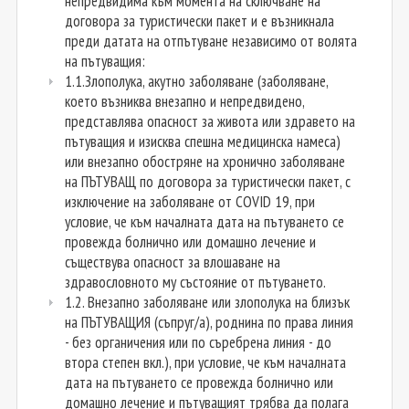
непредвидима към момента на сключване на
договора за туристически пакет и е възникнала
преди датата на отпътуване независимо от волята
на пътуващия:
1.1.Злополука, акутно заболяване (заболяване,
което възниква внезапно и непредвидено,
представлява опасност за живота или здравето на
пътуващия и изисква спешна медицинска намеса)
или внезапно обостряне на хронично заболяване
на ПЪТУВАЩ по договора за туристически пакет, с
изключение на заболяване от COVID 19, при
условие, че към началната дата на пътуването се
провежда болнично или домашно лечение и
съществува опасност за влошаване на
здравословното му състояние от пътуването.
1.2. Внезапно заболяване или злополука на близък
на ПЪТУВАЩИЯ (съпруг/а), роднина по права линия
- без органичения или по съребрена линия - до
втора степен вкл.), при условие, че към началната
дата на пътуването се провежда болнично или
домашно лечение и пътуващият трябва да полага