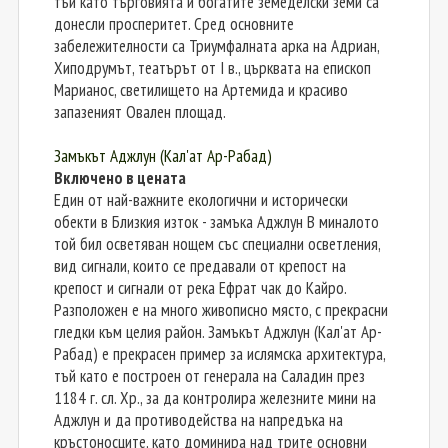
тъй като търговията и богатите земеделски земи са
донесли просперитет. Сред основните
забележителности са Триумфалната арка на Адриан,
Хиподрумът, театърът от I в., църквата на епископ
Марианос, светилището на Артемида и красиво
запазеният Овален площад.
Замъкът Аджлун (Кал'ат Ар-Рабад)
Включено в цената
Един от най-важните екологични и исторически
обекти в Близкия изток - замъка Аджлун В миналото
той бил осветяван нощем със специални осветления,
вид сигнали, които се предавали от крепост на
крепост и сигнали от река Ефрат чак до Кайро.
Разположен е на много живописно място, с прекрасни
гледки към целия район. Замъкът Аджлун (Кал'ат Ар-
Рабад) е прекрасен пример за ислямска архитектура,
тъй като е построен от генерала на Саладин през
1184 г. сл. Хр., за да контролира железните мини на
Аджлун и да противодейства на напредъка на
кръстоносците, като доминира над трите основни