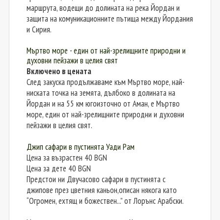
маршрута, водещи до долината на река Йордан и
защита на комуникационните пътища между Йордания
и Сирия.
Мъртво море - един от най-зрелищните природни и
духовни пейзажи в целия свят
Включено в цената
След закуска продължаваме към Мъртво море, най-
ниската точка на земята, дълбоко в долината на
Йордан и на 55 км югоизточно от Аман, е Мъртво
море, един от най-зрелищните природни и духовни
пейзажи в целия свят.
Джип сафари в пустинята Уади Рам
Цена за възрастен 40 BGN
Цена за дете 40 BGN
Предстои ни Двучасово сафари в пустинята с
джипове през цветния каньон,описан някога като
“Огромен, ехтящ и божествен...” от Лорънс Арабски.