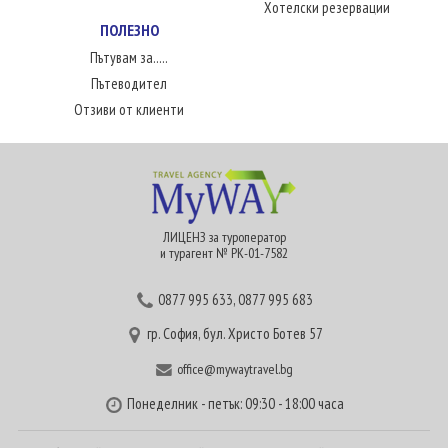
Хотелски резервации
ПОЛЕЗНО
Пътувам за.....
Пътеводител
Отзиви от клиенти
ЛИЦЕНЗ за туроператор
и турагент № РК-01-7582
0877 995 633
,
0877 995 683
гр. София, бул. Христо Ботев 57
office@mywaytravel.bg
Понеделник - петък: 09:30 - 18:00 часа