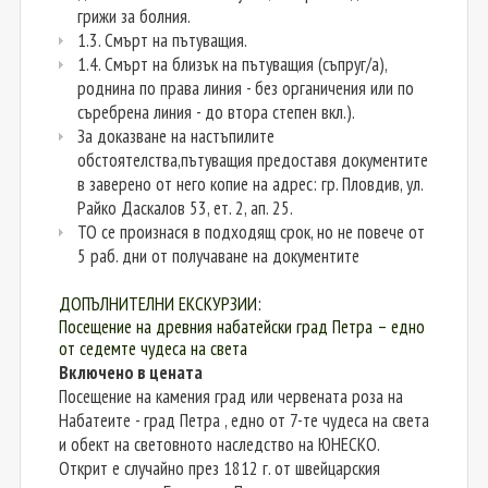
грижи за болния.
1.3. Смърт на пътуващия.
1.4. Смърт на близък на пътуващия (съпруг/а),
роднина по права линия - без органичения или по
съребрена линия - до втора степен вкл.).
За доказване на настъпилите
обстоятелства,пътуващия предоставя документите
в заверено от него копие на адрес: гр. Пловдив, ул.
Райко Даскалов 53, ет. 2, ап. 25.
ТО се произнася в подходящ срок, но не повече от
5 раб. дни от получаване на документите
ДОПЪЛНИТЕЛНИ ЕКСКУРЗИИ:
Посещение на древния набатейски град Петра – едно
от седемте чудеса на света
Включено в цената
Посещение на камения град или червената роза на
Набатеите - град Петра , едно от 7-те чудеса на света
и обект на световното наследство на ЮНЕСКО.
Открит е случайно през 1812 г. от швейцарския