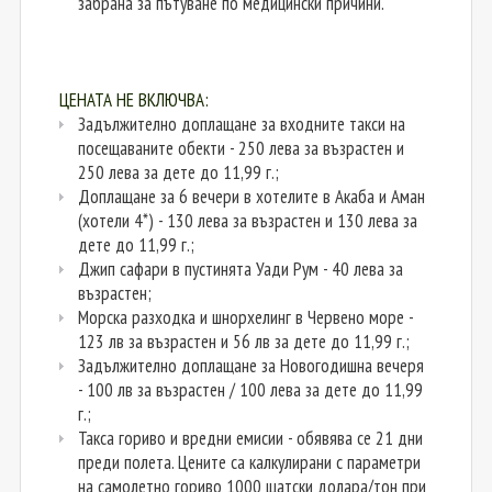
забрана за пътуване по медицински причини.
ЦЕНАТА НЕ ВКЛЮЧВА:
Задължително доплащане за входните такси на
посещаваните обекти - 250 лева за възрастен и
250 лева за дете до 11,99 г.;
Доплащане за 6 вечери в хотелите в Акаба и Аман
(хотели 4*) - 130 лева за възрастен и 130 лева за
дете до 11,99 г.;
Джип сафари в пустинята Уади Рум - 40 лева за
възрастен;
Морска разходка и шнорхелинг в Червено море -
123 лв за възрастен и 56 лв за дете до 11,99 г.;
Задължително доплащане за Новогодишна вечеря
- 100 лв за възрастен / 100 лева за дете до 11,99
г.;
Такса гориво и вредни емисии - обявява се 21 дни
преди полета. Цените са калкулирани с параметри
на самолетно гориво 1000 щатски долара/тон при