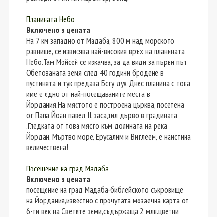
Планината Небо
Включено в цената
На 7 км западно от Мадаба, 800 м над морското
равнище, се извисява най-високия връх на планината
Небо.Там Мойсей се изкачва, за да види за първи път
Обетованата земя след 40 години бродене в
пустинята и тук предава Богу дух Днес планина с това
име е едно от най-посещаваните места в
Йордания.На мястото е построена църква, посетена
от Папа Йоан павел II, засадил дърво в градината
.Гледката от това място към долината на река
Йордан, Мъртво море, Ерусалим и Витлеем, е наистина
величествена!
Посещение на град Мадаба
Включено в цената
посещение на град Мадаба-библейското съкровище
на Йордания,известно с прочутата мозаечна карта от
6-ти век на Светите земи,съдържаща 2 млн.цветни