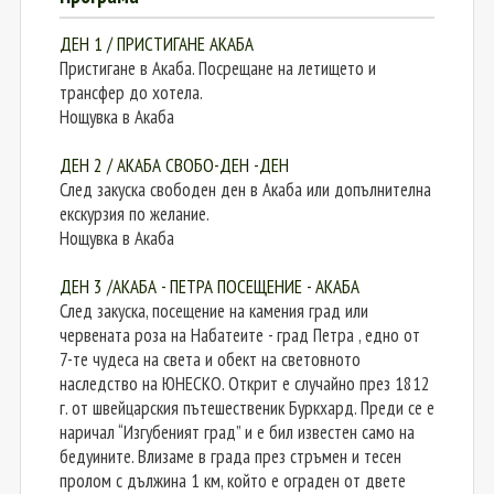
ДЕН 1 / ПРИСТИГАНЕ АКАБА
Пристигане в Акаба. Посрещане на летището и
трансфер до хотела.
Нощувка в Акаба
ДЕН 2 / АКАБА СВОБО-ДЕН -ДЕН
След закуска свободен ден в Акаба или допълнителна
екскурзия по желание.
Нощувка в Акаба
ДЕН 3 /АКАБА - ПЕТРА ПОСЕЩЕНИЕ - АКАБА
След закуска, посещение на камения град или
червената роза на Набатеите - град Петра , едно от
7-те чудеса на света и обект на световното
наследство на ЮНЕСКО. Открит е случайно през 1812
г. от швейцарския пътешественик Буркхард. Преди се е
наричал “Изгубеният град” и е бил известен само на
бедуините. Влизаме в града през стръмен и тесен
пролом с дължина 1 км, който е ограден от двете