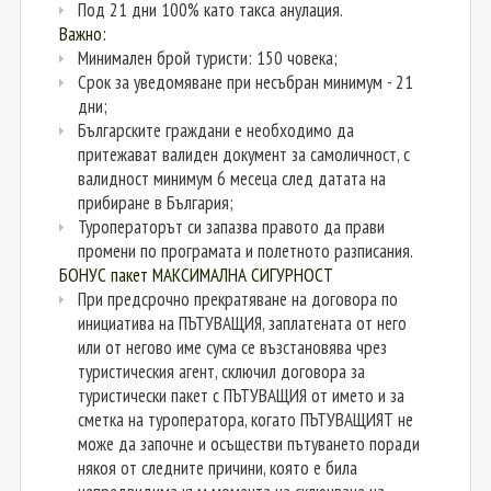
Под 21 дни 100% като такса анулация.
Важно:
Минимален брой туристи: 150 човека;
Срок за уведомяване при несъбран минимум - 21
дни;
Българските граждани е необходимо да
притежават валиден документ за самоличност, с
валидност минимум 6 месеца след датата на
прибиране в България;
Туроператорът си запазва правото да прави
промени по програмата и полетното разписания.
БОНУС пакет МАКСИМАЛНА СИГУРНОСТ
При предсрочно прекратяване на договора по
инициатива на ПЪТУВАЩИЯ, заплатената от него
или от негово име сума се възстановява чрез
туристическия агент, сключил договора за
туристически пакет с ПЪТУВАЩИЯ от името и за
сметка на туроператора, когато ПЪТУВАЩИЯТ не
може да започне и осъществи пътуването поради
някоя от следните причини, която е била