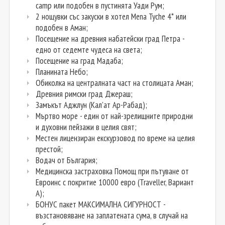
camp или подобен в пустинята Уади Рум;
2 нощувки със закуски в хотел Mena Tyche 4* или
подобен в Аман;
Посещение на древния набатейски град Петра -
едно от седемте чудеса на света;
Посещение на град Мадаба;
Планината Небо;
Обиколка на централната част на столицата Аман;
Древния римски град Джераш;
Замъкът Аджлун (Кал'ат Ар-Рабад);
Мъртво море - един от най-зрелищните природни
и духовни пейзажи в целия свят;
Mестен лицензиран екскурзовод по време на целия
престой;
Водач от България;
Медицинска застраховка Помощ при пътуване от
Евроинс с покритие 10000 евро (Traveller, Вариант
А);
БОНУС пакет МАКСИМАЛНА СИГУРНОСТ -
възстановяване на заплатената сума, в случай на