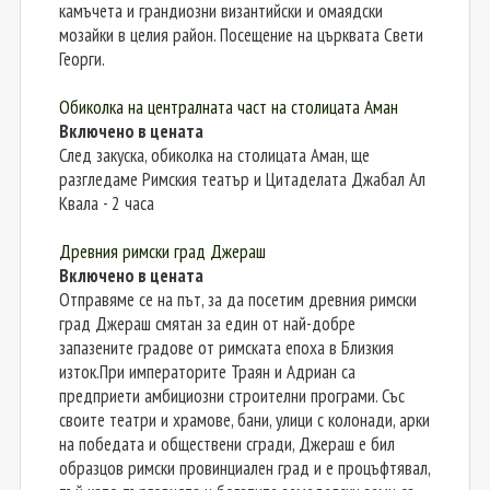
камъчета и грандиозни византийски и омаядски
мозайки в целия район. Посещение на църквата Свети
Георги.
Обиколка на централната част на столицата Аман
Включено в цената
След закуска, обиколка на столицата Аман, ще
разгледаме Римския театър и Цитаделата Джабал Ал
Квала - 2 часа
Древния римски град Джераш
Включено в цената
Отправяме се на път, за да посетим древния римски
град Джераш смятан за един от най-добре
запазените градове от римската епоха в Близкия
изток.При императорите Траян и Адриан са
предприети амбициозни строителни програми. Със
своите театри и храмове, бани, улици с колонади, арки
на победата и обществени сгради, Джераш е бил
образцов римски провинциален град и е процъфтявал,