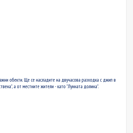
ажни обекти. Ще се насладите на двучасова разходка с джип в
твена", а от местните жители - като "Лунната долина".