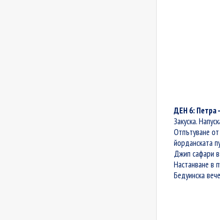
ДЕН 6: Петра 
Закуска.
Напуск
Отпътуване от
йорданската пу
Джип сафари в 
Настанване в п
Бедуинска вече