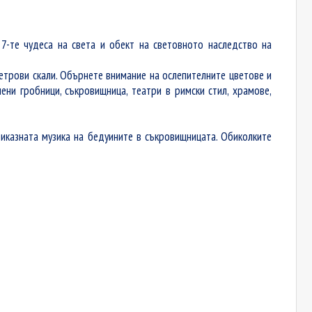
 7-те чудеса на света и обект на световното наследство на
етрови скали. Обърнете внимание на ослепителните цветове и
ени гробници, съкровищница, театри в римски стил, храмове,
риказната
музика на бедуините в съкровищницата. Обиколките