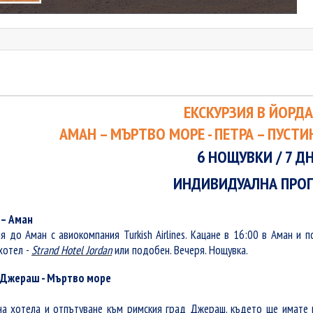
ЕКСКУРЗИЯ В ЙОРД
АМАН – МЪРТВО МОРЕ -
ПЕТРА – ПУСТИ
6 НОЩУВКИ
/ 7 Д
ИНДИВИДУАЛНА ПРО
 – Аман
ия до
Аман
с авиокомпания Turkish Airlines. Кацане в 16:00 в А
ман
и по
хотел -
Strand Hotel Jordan
или подобен
. Вечеря. Нощувка.
– Джераш - Мъртво море
на хотела и отпътуване към
римския град Джераш, където ще имате ме