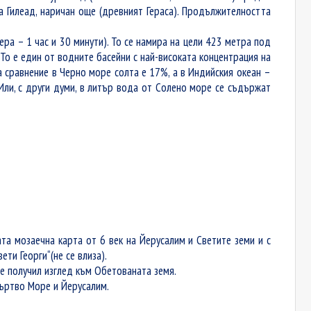
 Гилеад, наричан още (древният Гераса). Продължителността
ра – 1 час и 30 минути)
.
То се намира на цели 423 метра под
То е един от водните басейни с най-високата концентрация на
 сравнение в Черно море солта е 17%, а в Индийския океан –
Или, с други думи, в литър вода от Солено море се съдържат
та мозаечна карта от 6 век на Йерусалим и Светите земи и с
вети Георги
“
(
не се влиза
)
.
е получил изглед към Обетованата земя.
ъртво Море и Йерусалим.