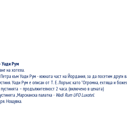
– Уади Рум
ане на хотела.
 Петра към
Уади Рум - южната част на Йордания, за да посетим други в
стиня. Уади Рум е описан от Т. Е. Лорънс като "Огромна, ехтяща и божес
пустинята – продължителност 2 часа. (включено в цената)
устинята „Марсианска палатка -
Wadi Rum UFO Luxotel
.
ря. Нощувка.