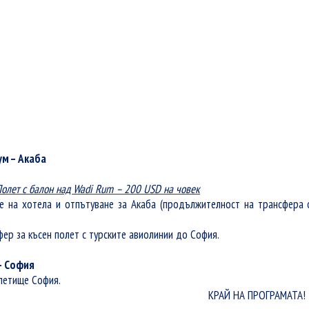
ум – Акаба
олет с балон над
Wadi Rum – 200 USD
на човек
е на хотела и отпътуване
за Акаба (продължителност на трансфера 
ер за късен полет с турските авиолинии до София.
– София
 летище София.
КРАЙ НА ПРОГРАМАТА!