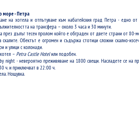
о море - Петра
скане на хотела и отпътуване към набатейския град Петра - едно от
лжителността на трансфера – около 3 часа и 30 минути.
да през дълъг тесен пролом който е обграден от двете страни от 80-м
а скалите. Обектът е огромен и съдържа стотици сложни скално-изсеч
и и улици с колонади.
 хотел –
Petra Castle Hotel
или подобен.
by night
- невероятно преживяване на 1800 свещи
.
Н
асладете
се
на
п
30 ч. и приключват в 22:00 ч
.
ела. Нощувка.