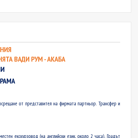
АНИЯ
НЯТА ВАДИ РУМ - АКАБА
НИ
ГРАМА
срещане от представител на фирмата партньор. Трансфер и
стен екскурзовод (на английски език, около 2 часа)
.
Градът