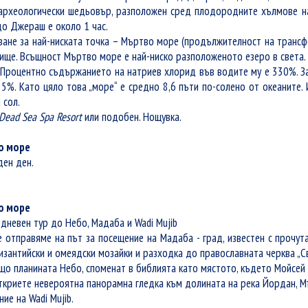
археологически шедьовър, разположен сред плодородните хълмове на
до Джераш е около 1 час.
ване за най-ниската точка – Мъртво море (продължителност на трансфе
ще. Всъщност Мъртво море е най-ниско разположеното езеро в света. 
. Процентно съдържанието на натриев хлорид във водите му е 330%. За
5%. Като цяло това „море“ е средно 8,6 пъти по-солено от океаните. 
 сол.
Dead Sea Spa Resort
или подобен. Нощувка.
о море
ден ден.
о море
дневен тур до Небо, Мадаба и
Wadi Mujib
се отправяме
на път за
посещение на Мадаба - град, известен с прочута
изантийски и омеядски мозайки и
разходка до православната черква
„С
ъщо
планината Небо, споменат в библията като мястото, където Мойсей 
ткриете невероятна панорамна гледка към долината на река Йордан, М
ние на
Wadi Mujib.