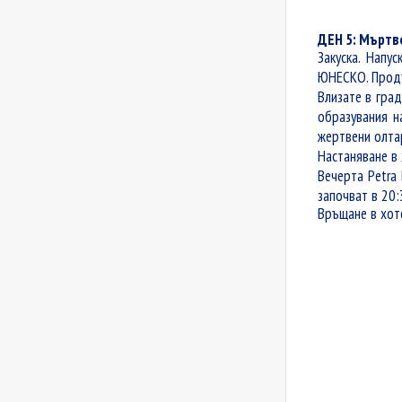
ДЕН 5: Мъртв
Закуска. Напу
ЮНЕСКО. Продъ
Влизате в гра
образувания н
жертвени олтар
Настаняване в
Вечерта
Petra 
започват в 20:
Връщане в хот