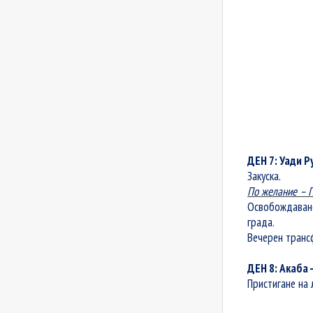
ДЕН 7: Уади Р
Закуска.
По желание – П
Освобождаван
града.
Вечерен трансф
ДЕН 8: Акаба 
Пристигане на