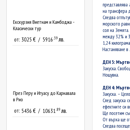
представлява 
на трансфера 
Следва отпъту
Екскурзия Виетнам и Камбоджа -
морското равни
Класически тур
сол на Земята
между 32% и 3
.39
€
лв.
от:
3025
/
5916
1,24 килограма
Настаняване в
ДЕН 3: Мъртв
Закуска. Свобо
Нощувка.
ДЕН 4: Мъртв
През Перу и Игуасу до Карнавала
Закуска.
–
Цело
в Рио
След закуска 
ефектните си в
.89
€
лв.
от:
5436
/
10631
Ще посетим с
От върха ще о
Следва посеще