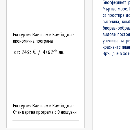
Биосферният р
Мъртво море. 
се простира до
височина, ко
биоразнообраз
видове постоя
Екскурзия Виетнам и Камбоджа -
убежища за ре
икономична програма
красивите план
.45
€
лв.
от:
2435
/
4762
Връщане в хот
Екскурзия Виетнам и Камбоджа -
Стандартна програма с 9 нощувки