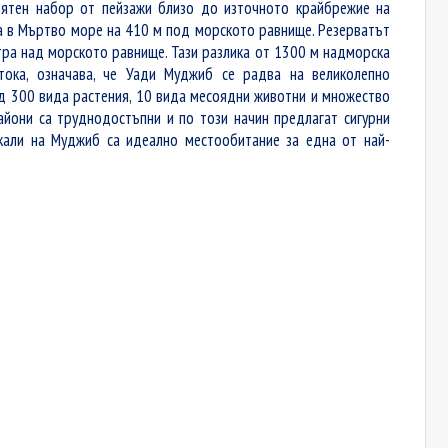
оятен набор от пейзажи близо до източното крайбрежие на
а в Мъртво море на 410 м под морското равнище. Резерватът
етра над морското равнище. Тази разлика от 1300 м надморска
тока, означава, че Уади Муджиб се радва на великолепно
ад 300 вида растения, 10 вида месоядни животни и множество
айони са труднодостъпни и по този начин предлагат сигурни
скали на Муджиб са идеално местообитание за една от най-