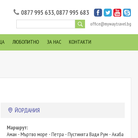
0877 995 633
,
0877 995 683
office@mywaytravel.bg
ЦА
ЛЮБОПИТНО
ЗА НАС
КОНТАКТИ
ЙОРДАНИЯ
Маршрут:
Аман - Мъртво море - Петра - Пустинята Вади Рум - Акаба