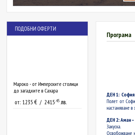
ПОДОБНИ ОФЕРТИ
Програма
Мароко - от Имперските столици
до загадките в Сахара
ДЕН 1: София
Полет от Соф
.45
€
лв.
от:
1235
/
2415
настаняване в 
ДЕН 2: Аман 
Закуска.
Освобожване 