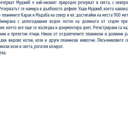
езерват Муджиб е най-ниският природен резерват в света, с невер
Резерватът се намира в дълбокото дефиле Уади Муджиб, което навлиз
 планините Карак и Мадаба на север и юг, достигайки на места 900 м
мбинирана с целогодишния воден поток на долината от седем при
ие, което все още се изследва и документира днес. Регистрирани са н
нни и прелетни птици. Някои от отдалечените планински и долинни р
дки видове котки, кози и други планински животни. Пясъчниковите 
ински кози в света, рогатия козирог.
ела.