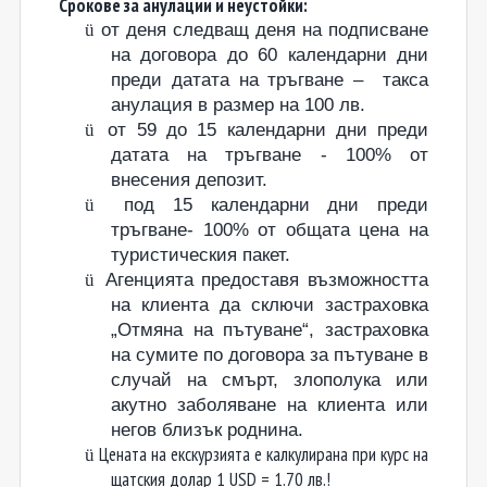
С
рокове за анулации и неустойки:
ü
от деня следващ деня на подписване
на договора до 60 календарни дни
преди датата на тръгване – такса
анулация в размер на 100 лв.
ü
от 59 до 15 календарни дни преди
датата на тръгване - 100% от
внесения депозит.
ü
под 15 календарни
дни
преди
тръгване
- 100% от общата цена на
туристическия пакет
.
ü
Агенцията предоставя възможността
на клиента да сключи застраховка
„Отмяна на пътуване“, застраховка
на сумите по договора за пътуване в
случай на смърт, злополука или
акутно заболяване на клиента или
негов близък роднина.
Цената на екскурзията е калкулирана при курс на
ü
щатския долар 1 USD = 1.7
0
лв.!