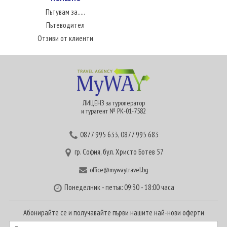
Пътувам за.....
Пътеводител
Отзиви от клиенти
ЛИЦЕНЗ за туроператор
и турагент № РК-01-7582
0877 995 633
,
0877 995 683
гр. София, бул. Христо Ботев 57
office@mywaytravel.bg
Понеделник - петък: 09:30 - 18:00 часа
Абонирайте се и получавайте първи нашите най-нови оферти