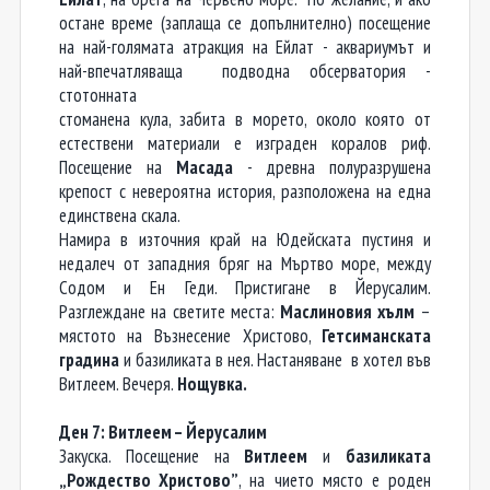
остане време (заплаща се допълнително) посещение
на най-голямата атракция на Ейлат - аквариумът и
най-впечатляваща подводна обсерватория -
стотонната
стоманена кула, забита в морето, около която от
естествени материали е изграден коралов риф.
Посещение на
Масада
- древна полуразрушена
крепост с невероятна история, разположена на една
единствена скала.
Намира в източния край на Юдейската пустиня и
недалеч от западния бряг на Мъртво море, между
Содом и Ен Геди. Пристигане в Йерусалим.
Разглеждане на светите места:
Маслиновия хълм
–
мястото на Възнесение Христово,
Гетсиманската
градина
и базиликата в нея. Настаняване в хотел във
Витлеем. Вечеря.
Нощувка.
Ден 7: Витлеем – Йерусалим
Закуска. Посещение на
Витлеем
и
базиликата
„Рождество Христово”
, на чието място е роден