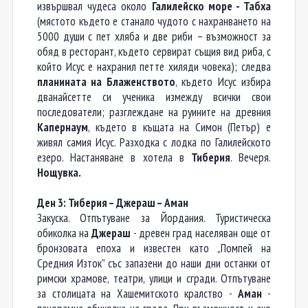
извършвал чудеса около
Галилейско море - Табха
(мястото където е станало чудото с нахранването на
5000 души с пет хляба и две риби – възможност за
обяд в ресторант, където сервират същия вид риба, с
който Исус е нахранил петте хиляди човека); следва
планината на Блаженството
, където Исус избира
дванайсетте си ученика измежду всички свои
последователи; разглеждане на руините на древния
Капернаум
, където в къщата на Симон (Петър) е
живял самия Исус. Разходка с лодка по Галилейското
езеро. Настаняване в хотела в
Тиберия
. Вечеря.
Нощувка.
Ден 3: Т
иберия
– Джераш – Аман
Закуска. Отпътуване за Йордания. Туристическа
обиколка на
Джераш
- древен град населяван още от
бронзовата епоха и известен като „Помпей на
Средния Изток” със запазени до наши дни останки от
римски храмове, театри, улици и сгради. Отпътуване
за столицата на Хашемитското кралство -
Аман
-