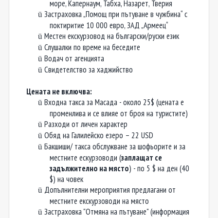
море, Капернаум, Табха, Назарет, Тверия
Застраховка „Помощ при пътуване в чужбина“ с
ü
поктиритие 10 000 евро, ЗАД „Армеец“
Местен екскурзовод на български/руски език
ü
Слушалки по време на беседите
ü
Водач от агенцията
ü
Свидетелство за хаджийство
ü
Цената не включва:
В
ходна такса за Масада - около 25$ (цената е
ü
променлива и се влияе от броя на туристите)
Р
азходи от личен характер
ü
О
бяд на Галилейско езеро – 22 USD
ü
Бакшиши/ такса обслужване за шофьорите и за
ü
местните ескурзоводи (
заплащат се
задължително на място
)
- по 5 $ на ден (40
$) на човек
Д
опълнителни мероприятия предлагани от
ü
местните екскурзоводи на място
З
астраховка "Отмяна на пътуване" (информация
ü