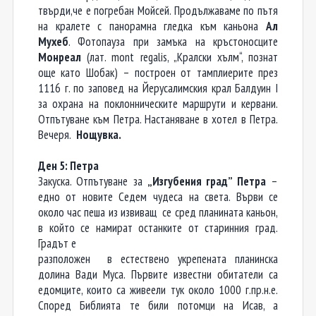
твърди,че е погребан Мойсей. Продължаваме по пътя
на кралете с панорамна гледка към каньона
Ал
Мухеб
. Фотопауза при замъка на кръстоносците
Монреал
(лат. mont regalis, „Кралски хълм“, познат
още като Шобак) – построен от тамплиерите през
1116 г. по заповед на Йерусалимския крал Балдуин I
за охрана на поклонническите маршрути и кервани.
Отпътуване към Петра. Настаняване в хотел в Петра.
Вечеря.
Нощувка.
Ден 5: Петра
Закуска. Отпътуване за
„Изгубения град” Петра
–
едно от новите Седем чудеса на света. Върви се
около час пеша из извиващ се сред планината каньон,
в който се намират останките от старинния град.
Градът е
разположен в естествено укрепената планинска
долина Вади Муса. Първите известни обитатели са
едомците, които са живеели тук около 1000 г.пр.н.е.
Според Библията те били потомци на Исав, а