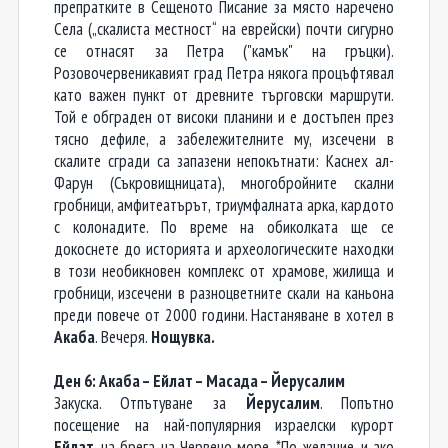
препратките в Сещеното Писание за място наречено
Села („скалиста местност“ на еврейски) почти сигурно
се отнасят за Петра ("камък" на гръцки).
Розовочервеникавият град Петра някога процъфтявал
като важен пункт от древните търговски маршрути.
Той е обграден от високи планини и е достъпен през
тясно дефиле, а забележителните му, изсечени в
скалите сгради са запазени непокътнати: Каснех ал-
Фарун (Съкровищницата), многобройните скални
гробници, амфитеатърът, триумфалната арка, кардото
с колонадите. По време на обиколката ще се
докоснете до историята и археологическите находки
в този необикновен комплекс от храмове, жилища и
гробници, изсечени в разноцветните скали на каньона
преди повече от 2000 години. Настаняване в хотел в
Акаба
. Вечеря.
Нощувка.
Ден 6: Акаба – Ейлат – Масада – Йерусалим
Закуска. Отпътуване за
Йерусалим
. Попътно
посещение на най-популярния израелски курорт
Ейлат
, на брега на Червено море. *По желание, и ако