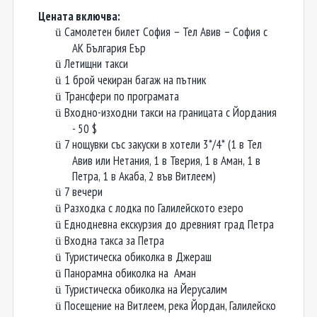
Цената включва:
Самолетен билет София – Тел Авив – София с
ü
АК България Еър
Летищни такси
ü
1 брой чекиран багаж на пътник
ü
Трансфери по програмата
ü
Входно-изходни такси на границата с Йордания
ü
- 50 $
7 нощувки със закуски в хотели 3*/4* (1 в Тел
ü
Авив или Нетания, 1 в Тверия, 1 в Аман, 1 в
Петра, 1 в Акаба, 2 във Витлеем)
7 вечери
ü
Разходка с лодка по Галилейското езеро
ü
Еднодневна екскурзия до древният град Петра
ü
Входна такса за Петра
ü
Туристическа обиколка в Джераш
ü
Панорамна обиколка на Аман
ü
Туристическа обиколка на Йерусалим
ü
Посещение на Витлеем, река Йордан, Галилейско
ü