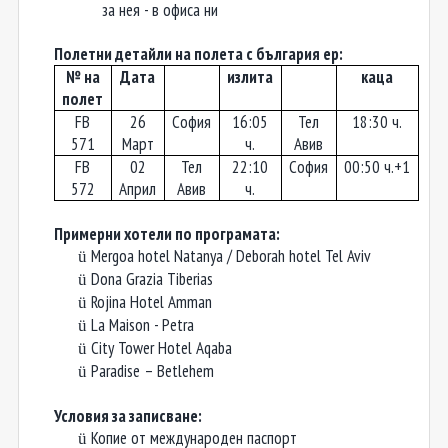
за нея - в офиса ни
Полетни детайли на полета с българия ер:
№ на
Дата
излита
каца
полет
FB
26
София
1
6
:0
5
Тел
1
8
:30 ч.
571
Март
ч.
Авив
FB
02
Тел
2
2
:10
София
0
0:50 ч.
+1
572
Април
Авив
ч.
П
р
имерни хотели по програмата:
Mеrgoa hotel Natanya / Deborah hotel Tel Aviv
ü
Dona Grazia Tiberias
ü
Rojina Hotel Amman
ü
La Maison - Petra
ü
City Tower Hotel Aqaba
ü
Paradise – Betlehem
ü
Условия за записване:
Копие от международен паспорт
ü