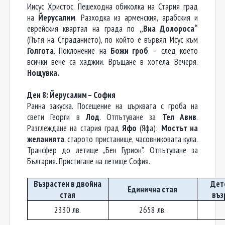
Иисус Христос. Пешеходна обиколка на Стария град
на
Йерусалим
. Разходка из арменския, арабския и
еврейския квартал на града по
„Виа Долороса“
(Пътя на Страданието), по който е вървял Исус към
Голгота
. Поклонение на
Божи гроб
– след коет
о
всички вече са хаджии. Връщане в хотела. Вечеря.
Нощувка
.
Ден 8:
Й
ерусалим –
С
офия
Ранна закуска. Посещение на църквата с гроба на
свети Георги в
Лод
. Отпътуване за
Тел Авив
.
Разглеждане на стария град
Яфо
(Яфа):
Мостът на
желанията
, старото пристанище, часовниковата кула.
Трансфер до летище „Бен Гурион”. Отпътуване за
България. Пристигане на летище София.
Възрастен в двойна
Дете
Единична стая
стая
въз
2330 лв
.
2658 лв.