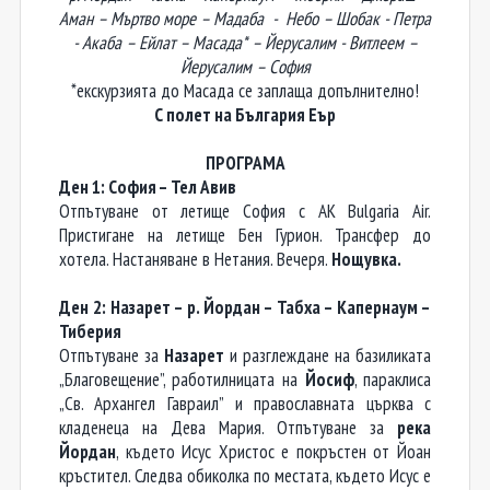
Аман – Мъртво море – Мадаба - Небо – Шобак - Петра
- Акаба – Ейлат – Масада* – Йерусалим - Витлеем –
Йерусалим – София
*екскурзията до Масада се заплаща допълнително
!
С полет на България Еър
ПРОГРАМА
Ден 1: София – Тел
A
вив
Отпътуване от летище София
с АК Bulgaria Air.
Пристигане на летище Бен Гурион. Трансфер до
хотела. Настаняване в Нетания. Вечеря.
Нощувка.
Ден 2: Назарет – р. Йордан – Табха – Капернаум –
Тиберия
Отпътуване за
Назарет
и разглеждане на базиликата
„Благовещение”, работилницата на
Йосиф
, параклиса
„Св. Архангел Гавраил” и православната църква с
кладенеца на Дева Мария. Отпътуване за
река
Йордан
, където Исус Христос е покръстен от Йоан
кръстител. Следва обиколка по местата, където Исус е