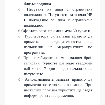
близък роднина.
ü
Пътуване на лица с ограничена
подвижност: Пътуването като цяло НЕ
Е подходящо за лица с ограничена
подвижност.
ü
Офертата важи при минимум 30 турист
и
ü
Туроператора си запазва правото да
променя последователността на
изпълнение на мероприятията по
програмата.
ü
При несъбиране на минималния брой
записани, туристът ще бъде уведомен
най-късно 7 дни преди началото на
пътуването
ü
Авиокомпанията запазва правото да
промоени полетното разписание. При
настъпила промяна туристите ще бъдат
информирани своевременно.