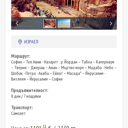
ИЗРАЕЛ
Маршрут:
София – Тел Авив - Назарет - р. Йордан – Табха – Капернаум
– Тверия – Джераш – Аман – Мъртво море – Мадаба - Небо –
Шобак - Петра - Акаба – Ейлат – Масада* – Йерусалим -
Витлеем – Йерусалим – София
Продължителност:
8 дни / 7 нощувки
Транспорт:
Самолет
.31