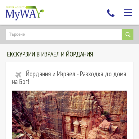
НАЙ-ТЪРСЕНИ
ДЕСТИНАЦИИ
ЕКСКУРЗИИ В ИЗРАЕЛ И ЙОРДАНИЯ
ЕКЗОТИЧНИ ПОЧИВКИ
TAILOR MADE
Йордания и Израел - Разходка до дома
КРУИЗИ
на Бог!
НОВА ГОДИНА
ПЪТУВАЙТЕ С ДЕЦА
ЛЮБОПИТНО
ЗА НАС
КОНТАКТИ