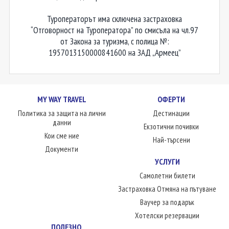
Туроператорът има сключена застраховка
“Отговорност на Туроператора” по смисъла на чл.97
от Закона за туризма, с полица №:
1957013150000841600 на ЗАД „Армеец”
MY WAY TRAVEL
ОФЕРТИ
Политика за защита на лични
Дестинации
данни
Екзотични почивки
Кои сме ние
Най-търсени
Документи
УСЛУГИ
Самолетни билети
Застраховка Отмяна на пътуване
Ваучер за подарък
Хотелски резервации
ПОЛЕЗНО