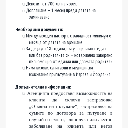
Депозит от 700 лв. на човек
ü
Доплащане – 1 месец преди датата на
ü
заминаване
Необходими документи:
Международен паспорт, с валидност минимум 6
ü
месеца от датата на връщане
За деца до 18 години, пътуващи само с един,
ü
или без родителите си – нотариално заверено
пълномощно от единия или двамата родители
Няма визови, санитарни и медицински
ü
изисквания припътуване в Израел и Йордания
Допълнителна информация:
ü
Агенцията предоставя възможността на
клиента да сключи застраховка
„Отмяна на пътуване“, застраховка на
сумите по договора за пътуване в
случай на смърт, злополука или акутно
заболяване на клиента или негов