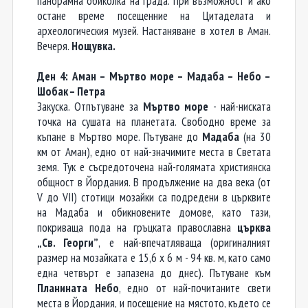
панорамна обиколка на града. При възможност и ако
остане време посещенние на Цитаделата и
археологическия музей. Настаняване в хотел в Аман.
Вечеря.
Нощувка.
Ден 4: Аман – Мъртво море – Мадаба – Небо –
Шобак – Петра
Закуска. Отпътуване за
Мъртво море
- най-ниската
точка на сушата на планетата. Свободно време за
къпане в Мъртво море. Пътуване до
Мадаба
(на 30
км от Аман), едно от най-значимите места в Светата
земя. Тук е съсредоточена най-голямата християнска
общност в Йордания. В продължение на два века (от
V до VII) стотици мозайки са подредени в църквите
на Мадаба и обикновените домове, като тази,
покриваща пода на гръцката православна
църква
„Св. Георги”
, е най-впечатляваща (оригиналният
размер на мозайката е 15,6 х 6 м - 94 кв. м, като само
една четвърт е запазена до днес). Пътуване към
Планината
Небо
, едно от най-почитаните свети
места в Йордания, и посещение на мястото, където се