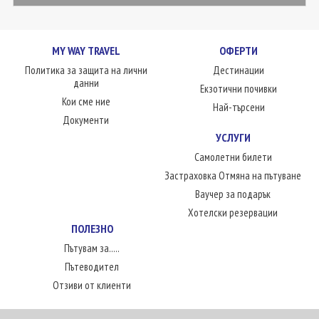
MY WAY TRAVEL
ОФЕРТИ
Политика за защита на лични
Дестинации
данни
Екзотични почивки
Кои сме ние
Най-търсени
Документи
УСЛУГИ
Самолетни билети
Застраховка Отмяна на пътуване
Ваучер за подарък
Хотелски резервации
ПОЛЕЗНО
Пътувам за.....
Пътеводител
Отзиви от клиенти