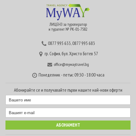
ЛИЦЕНЗ за туроператор
и турагент № РК-01-7582
0877 995 633
,
0877 995 683
гр. София, бул. Христо Ботев 57
office@mywaytravel.bg
Понеделник - петък: 09:30 - 18:00 часа
Абонирайте се и получавайте първи нашите най-нови оферти