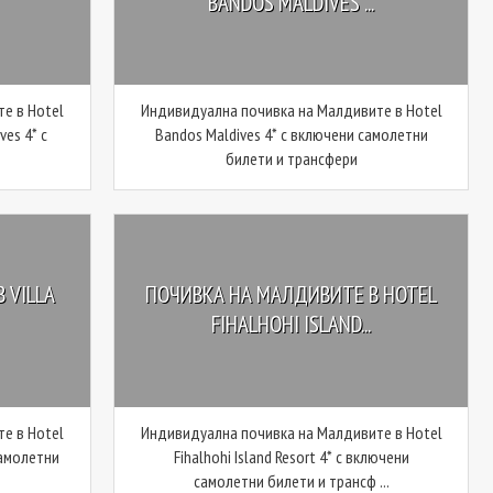
BANDOS MALDIVES ...
е в Hotel
Индивидуална почивка на Малдивите в Hotel
ves 4* с
Bandos Maldives 4* с включени самолетни
билети и трансфери
 VILLA
ПОЧИВКА НА МАЛДИВИТЕ В HOTEL
FIHALHOHI ISLAND...
е в Hotel
Индивидуална почивка на Малдивите в Hotel
 самолетни
Fihalhohi Island Resort 4* с включени
самолетни билети и трансф ...