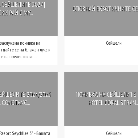
 СЕЙШЕЛИТЕ 2027 |
ОПОЗНАЙ ЕКЗОТИЧНИТЕ С
КИ РАЙ С MY...
 заслужена почивка на
Сейшели
тдайте се на блажен лукс и
е на прелестни из ...
ЕЙШЕЛИТЕ 2024/2025
ПОЧИВКА НА СЕЙШЕЛИТЕ 2
 CONSTANC...
HOTEL CORAL STRAN..
Resort Seychlles 5* - Вашата
Сейшели