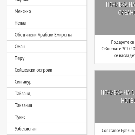
ПОЧИВКА НА
Мексико
ОКЕАНС
Непал
Обединени Арабски Емирства
Подарете си
Оман
Сейшелите 2027! О
се насладет
Перу
Сейшелски острови
Сингапур
ПОЧИВКА НА С
Тайланд
HOTEL
Танзания
Тунис
Узбекистан
Constance Ephelia 