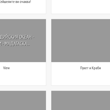
Сейшелите ви очаква!
НДИЙСКИЯ ОКЕАН -
 - МАДАГАСКА...
View
Пукет и Краби