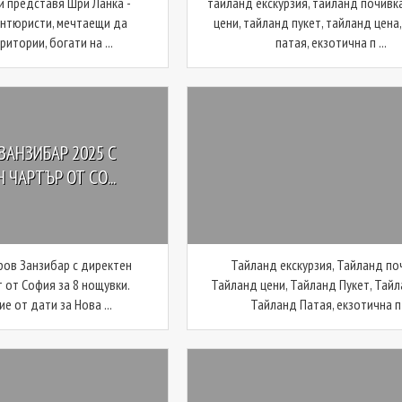
ви представя Шри Ланка -
тайланд екскурзия, тайланд почивк
антюристи, мечтаещи да
цени, тайланд пукет, тайланд цена
итории, богати на ...
патая, екзотична п ...
ЗАНЗИБАР 2025 С
 ЧАРТЪР ОТ СО...
ров Занзибар с директен
Тайланд екскурзия, Тайланд по
 от София за 8 нощувки.
Тайланд цени, Тайланд Пукет, Тайл
е от дати за Нова ...
Тайланд Патая, екзотична п .