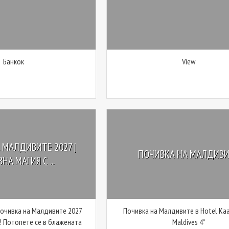
Банкок
View
 МАЛДИВИТЕ 2027 |
ПОЧИВКА НА МАЛДИВ
НА МАГИЯ С ...
почивка на Малдивите 2027
Почивка на Малдивите в Hotel Kaa
м! Потопете се в блажената
Maldives 4*