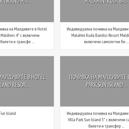
 ISLAND MA...
MALAHINI KUDA BA...
ивка на Малдивите в Hotel
Индивидуална почивка на Малдивит
 Maldives 4* с включени
Malahini Kuda Bandos Resort Maldi
билети и трансфе ...
включени самолетни би ...
МАЛДИВИТЕ В HOTEL
ПОЧИВКА НА МАЛДИВИТЕ В
LAND RESOR...
PARK SUN ISLAND ...
Fun Island
Индивидуална почивка на Малдивит
Villa Park Sun Island 5* с включени
билети и трансфер ...