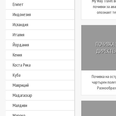
My Way Travel 
Египет
почивки за ав
опознаят тер
Индонезия
Исландия
Италия
ПОЧИВКА 
Йордания
ДИРЕКТЕН
Кения
Коста Рика
Куба
Почивка на ост
чартърен полет
Мавриций
Разнообрази
Мадагаскар
Малдиви
Мароко