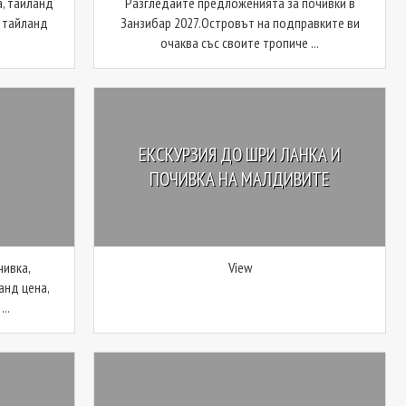
а, тайланд
Разгледайте предложенията за почивки в
, тайланд
Занзибар 2027.Островът на подправките ви
очаква със своите тропиче ...
ЕКСКУРЗИЯ ДО ШРИ ЛАНКА И
ПОЧИВКА НА МАЛДИВИТЕ
чивка,
View
анд цена,
..