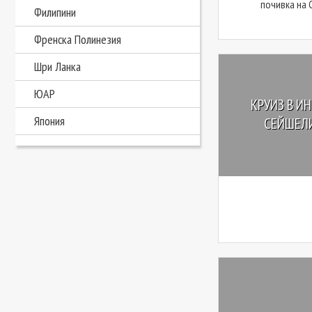
почивка на 
Филипини
Френска Полинезия
Шри Ланка
ЮАР
КРУИЗ В И
Япония
СЕЙШЕЛИ