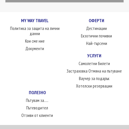
MY WAY TRAVEL
ОФЕРТИ
Политика за защита на лични
Дестинации
данни
Екзотични почивки
Кои сме ние
Най-търсени
Документи
УСЛУГИ
Самолетни билети
Застраховка Отмяна на пътуване
Ваучер за подарък
Хотелски резервации
ПОЛЕЗНО
Пътувам за.....
Пътеводител
Отзиви от клиенти