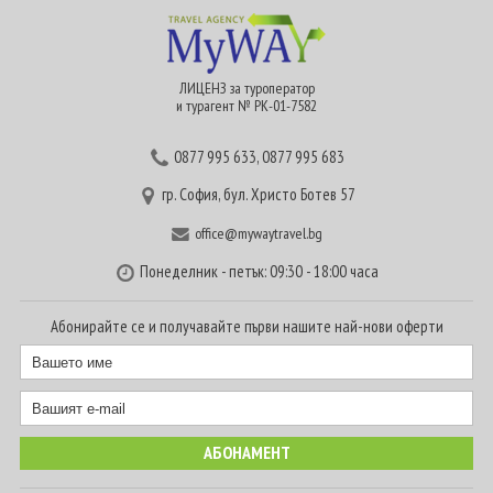
ЛИЦЕНЗ за туроператор
и турагент № РК-01-7582
0877 995 633
,
0877 995 683
гр. София, бул. Христо Ботев 57
office@mywaytravel.bg
Понеделник - петък: 09:30 - 18:00 часа
Абонирайте се и получавайте първи нашите най-нови оферти