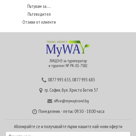
Пътувам за.....
Пътеводител
Отзиви от клиенти
ЛИЦЕНЗ за туроператор
и турагент № РК-01-7582
0877 995 633
,
0877 995 683
гр. София, бул. Христо Ботев 57
office@mywaytravel.bg
Понеделник - петък: 09:30 - 18:00 часа
Абонирайте се и получавайте първи нашите най-нови оферти