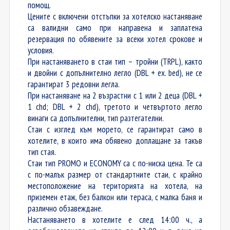
помощ.
Цените с включени отстъпки за хотелско настаняване
са валидни само при направена и заплатена
резервация по обявените за всеки хотел срокове и
условия.
При настаняването в стаи тип – тройни (TRPL), както
и двойни с допълнително легло (DBL + ex. bed), не се
гарантират 3 редовни легла.
При настаняване на 2 възрастни с 1 или 2 деца (DBL +
1 chd; DBL + 2 chd), третото и четвъртото легло
винаги са допълнителни, тип разтегателни.
Стаи с изглед към морето, се гарантират само в
хотелите, в които има обявено доплащане за такъв
тип стая.
Стаи тип PROMO и ECONOMY са с по-ниска цена. Те са
с по-малък размер от стандартните стаи, с крайно
местоположение на територията на хотела, на
приземен етаж, без балкон или тераса, с малка баня и
различно обзавеждане.
Настаняването в хотелите е след 14:00 ч., а