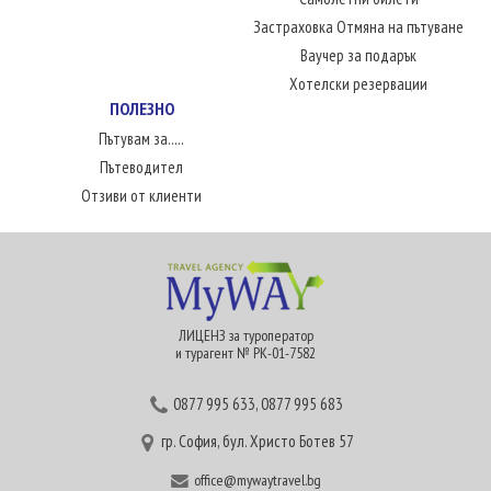
Застраховка Отмяна на пътуване
Ваучер за подарък
Хотелски резервации
ПОЛЕЗНО
Пътувам за.....
Пътеводител
Отзиви от клиенти
ЛИЦЕНЗ за туроператор
и турагент № РК-01-7582
0877 995 633
,
0877 995 683
гр. София, бул. Христо Ботев 57
office@mywaytravel.bg