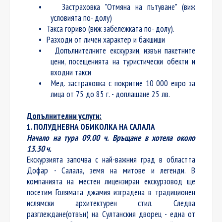
•
Застраховка "Отмяна на пътуване" (виж
условията по- долу)
•
Такса гориво (виж забележката по- долу).
•
Разходи от личен характер и бакшиши
•
Допълнителните екскурзии, извън пакетните
цени, посещенията на туристически обекти и
входни такси
•
Мед. застраховка
с покритие 10 000 евро за
лица от 75 до 85 г. - доплащане 25 лв.
Допълнителни услуги
:
1. ПОЛУДНЕВНА ОБИКОЛКА НА САЛАЛА
Начало на тура 09.00 ч. Връщане в хотела около
13.30 ч.
Екскурзията започва с най-важния град в областта
Дофар - Салала, земя на митове и легенди. В
компанията на местен лицензиран екскурзовод ще
посетим Голямата джамия изградена в традиционен
ислямски архитектурен стил. Следва
разглеждане(отвън) на Султанския дворец - една от