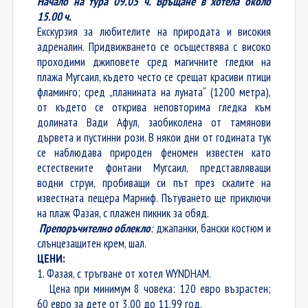
Начало на тура 09.05 ч. Връщане в хотела около
15.00 ч.
Екскурзия за любителите на природата и високия
адреналин. Придвижването се осъществява с високо
проходими джиповете сред магичните гледки на
плажа Мугсаил, където често се срещат красиви птици
фламинго; сред „планината на луната“ (1200 метра),
от където се открива неповторима гледка към
долината Вади Афул, заобиколена от тамянови
дървета и пустинни рози. В някои дни от годината тук
се наблюдава природен феномен известен като
естествените фонтани Мугсаил, представляващи
водни струи, пробиващи си път през скалите на
известната пещера Марниф. Пътуването ще приключи
на плаж Фазая, с плажен пикник за обяд.
Препоръчително облекло
:
джапанки, бански костюм и
слънцезащитен крем, шал.
ЦЕНИ:
1. Фазая, с тръгване от хотел WYNDHAM.
Цена при минимум 8 човека: 120 евро възрастен;
60 евро за дете от 3.00 до 11.99 год.