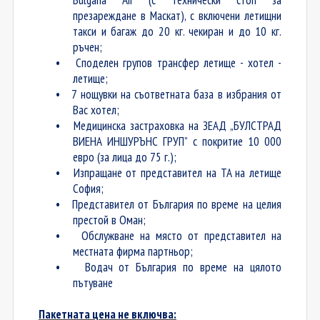
Bulgaria Air (с технически стоп за
презареждане в Мaскат), с включени летищни
такси и багаж до 20 кг. чекиран и до 10 кг.
р
ъчен;
•
Споделен групов трансфер летище - хотел -
летище
;
•
7 нощувки на съответната база в избрания от
Вас хотел;
•
Медицинска застраховка на ЗEАД „БУЛСТРАД
ВИЕНА ИНШУРЪНС ГРУП” с покритие 10 000
евро (за лица до 75 г.)
;
•
Изпращане от представител на TA на летище
София
;
•
Представител от България по време на целия
престой в Оман;
•
Обслужване на място от представител на
местната фирма партньор
;
•
Водач от България по време на цялото
пътуване
Пакетната цена не включва: