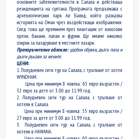
основните забележителности в Салала и действаща
резиденцията на султана. Програмата продължава с
археологическия парк Ал Балид, който разказва
историята на Оман чрез въздействащи изображения.
След това ще преминем през плантации от кокосови
орехи, банани, папая и фурми. Ще имаме няколко
спирки за пазаруване в местните пазари.
Препоръчително облекло:
удобни обувки, дълга пола и
дълги ръкави за жените.
ЦЕНИ:
1. Полудневен сити тур на Салала, с тръгване от хотел
WYNDHAM.
Цена при минимум 8 човека: 65 евро възрастен /
32 евро за дете от 3.00 до 11.99 год.
2. Полудневен сити тур на Салала, с тръгване от
хотели в Салала.
Цена при минимум 8 човека: 55 евро възрастен /
27 евро за дете от 3.00 до 11.99 год.
3. Полудневен сити тур на Салала, с тръгване от
хотели в HAWANA.
Цена при минимум 8 човека: 60 евро възрастен /