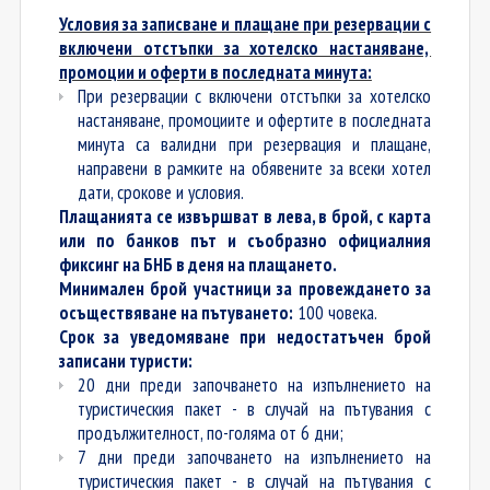
Условия за записване и плащане при резервации с
включени отстъпки за хотелско настаняване,
промоции и оферти в последната минута:
При резервации с включени отстъпки за хотелско
настаняване, промоциите и офертите в последната
минута са валидни при резервация и плащане,
направени в рамките на обявените за всеки хотел
дати, срокове и условия.
Плащанията се извършват в лева, в брой, с карта
или по банков път и съобразно официалния
фиксинг на БНБ в деня на плащането.
Минимален брой участници за провеждането за
осъществяване на пътуването:
100 човека.
Срок за уведомяване при недостатъчен брой
записани туристи:
20 дни преди започването на изпълнението на
туристическия пакет - в случай на пътувания с
продължителност, по-голяма от 6 дни;
7 дни преди започването на изпълнението на
туристическия пакет - в случай на пътувания с