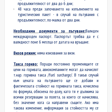
продължителност от два до 6 дни;
48 часа преди започването на изпълнението на
туристическия пакет - в случай на пътувания с
продължителност, по-малка от два дни.
Необходими документи за пътуване:
Валиден
международен паспорт. Паспортът трябва да е с
валидност поне 6 месеца от датата на връщане.
Визов режим:
няма изисквания за визи.
Такса гориво:
Поради постоянно променящите се
цени на горивата, авиокомпаниите могат да начислят
т.нар. горивна такса /fuel surcharge/. В такъв случай
към цената на пътуването ще се добави и
фактическата стойност на горивната такса, изчислена
по формула, обяснена по-долу, като тя е дължима за
всички резервации за полета, за които се начислява,
без значение кога са направени същите. Ако има
такова изменение, информация за стойността му се