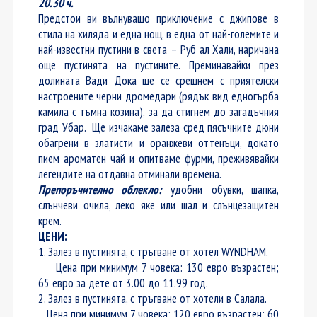
20.30 ч.
Предстои ви вълнуващо приключение с джипове в
стила на хиляда и една нощ, в една от най-големите и
най-известни пустини в света – Руб ал Хали, наричана
още пустинята на пустините. Преминавайки през
долината Вади Дока ще се срещнем с приятелски
настроените черни дромедари (рядък вид едногърба
камила с тъмна козина), за да стигнем до загадъчния
град Убар. Ще изчакаме залеза сред пясъчните дюни
обагрени в златисти и оранжеви оттенъци, докато
пием ароматен чай и опитваме фурми, преживявайки
легендите на отдавна отминали времена.
Препоръчително облекло:
удобни обувки, шапка,
слънчеви очила, леко яке или шал и слънцезащитен
крем.
ЦЕНИ:
1. Залез в пустинята, с тръгване от хотел WYNDHAM.
Цена при минимум 7 човека: 130 евро възрастен;
65 евро за дете от 3.00 до 11.99 год.
2. Залез в пустинята, с тръгване от хотели в Салала.
Цена при минимум 7 човека: 120 евро възрастен; 60