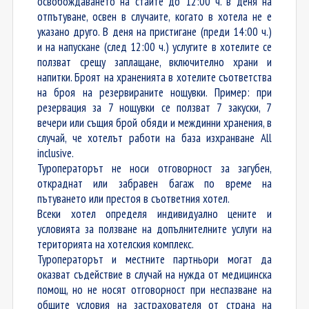
освобождаването на стаите до 12:00 ч. в деня на
отпътуване, освен в случаите, когато в хотела не е
указано друго. В деня на пристигане (преди 14:00 ч.)
и на напускане (след 12:00 ч.) услугите в хотелите се
ползват срещу заплащане, включително храни и
напитки. Броят на храненията в хотелите съответства
на броя на резервираните нощувки. Пример: при
резервация за 7 нощувки се ползват 7 закуски, 7
вечери или същия брой обяди и междинни хранения, в
случай, че хотелът работи на база изхранване Аll
inclusive.
Туроператорът не носи отговорност за загубен,
откраднат или забравен багаж по време на
пътуването или престоя в съответния хотел.
Всеки хотел определя индивидуално цените и
условията за ползване на допълнителните услуги на
територията на хотелския комплекс.
Туроператорът и местните партньори могат да
оказват съдействие в случай на нужда от медицинска
помощ, но не носят отговорност при неспазване на
общите условия на застрахователя от страна на