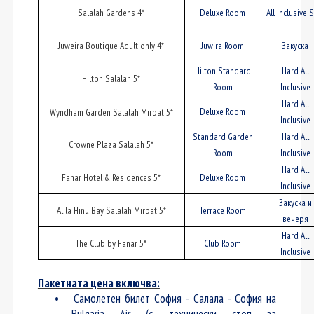
Salalah Gardens 4*
Deluxe Room
All Inclusive 
Juweira Boutique Adult only 4*
Juwira Room
Закуска
Hilton Standard
Hard All
Hilton Salalah 5*
Room
Inclusive
Hard All
Deluxe Room
Wyndham Garden Salalah Mirbat 5*
Inclusive
Standard Garden
Hard All
Crowne Plaza Salalah 5*
Room
Inclusive
Hard All
Fanar Hotel & Residences 5*
Deluxe Room
Inclusive
Закуска
и
Alila Hinu Bay Salalah Mirbat 5*
Terrace Room
вечеря
Hard All
The Club by Fanar 5*
Club Room
Inclusive
Пакетната цена включва:
•
Самолетен билет София - Салалa - София на