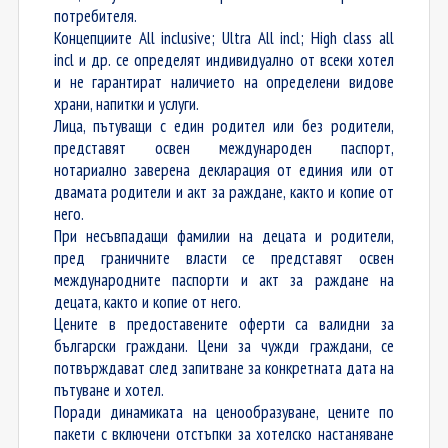
потребителя.
Концепциите All inclusive; Ultra All incl; High class all
incl и др. се определят индивидуално от всеки хотел
и не гарантират наличието на определени видове
храни, напитки и услуги.
Лица, пътуващи с един родител или без родители,
представят освен международен паспорт,
нотариално заверена декларация от единия или от
двамата родители и акт за раждане, както и копие от
него.
При несъвпадащи фамилии на децата и родители,
пред граничните власти се представят освен
международните паспорти и акт за раждане на
децата, както и копие от него.
Цените в предоставените оферти са валидни за
български граждани. Цени за чужди граждани, се
потвърждават след запитване за конкретната дата на
пътуване и хотел.
Поради динамиката на ценообразуване, цените по
пакети с включени отстъпки за хотелско настаняване