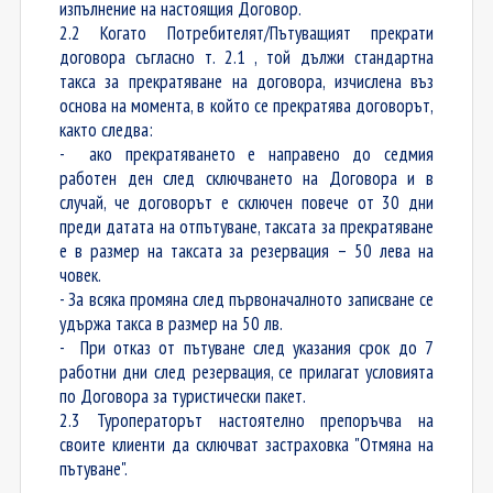
изпълнение на настоящия Договор.
2.2 Когато Потребителят/Пътуващият прекрати
договора съгласно т. 2.1 , той дължи стандартна
такса за прекратяване на договора, изчислена въз
основа на момента, в който се прекратява договорът,
както следва:
- ако прекратяването е направено до седмия
работен ден след сключването на Договора и в
случай, че договорът е сключен повече от 30 дни
преди датата на отпътуване, таксата за прекратяване
е в размер на таксата за резервация – 50 лева на
човек.
- За всяка промяна след първоначалното записване се
удържа такса в размер на 50 лв.
- При отказ от пътуване след указания срок до 7
работни дни след резервация, се прилагат условията
по Договора за туристически пакет.
2.3 Туроператорът настоятелно препоръчва на
своите клиенти да сключват застраховка "Отмяна на
пътуване".