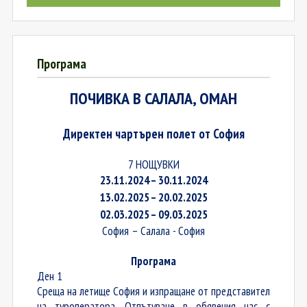
Програма
ПОЧИВКА В САЛАЛА, ОМАН
Директен чартърен полет от София
7
НОЩУВКИ
23
.
11
.202
4
–
30.11
.202
4
13
.
02
.202
5
–
20.02
.202
5
02
.
03
.202
5
–
09.03
.202
5
София – Салала - София
Програма
Ден 1
Среща на летище София и изпращане от представител
на туроператора. Отпътуване в обявения час с