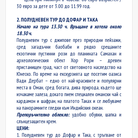
30 евро за дете от 3.00 до 11.99 год.
2. ПОЛУДНЕВЕН ТУР ДО ДОФАР И ТАКА
Начало на тура 13.30 ч. Връщане в хотела около
18.30 ч.
Полудневен тур с джипове през природни пейзажи,
сред загадъчни баобаби и рядко срещаните
екзотични пустинни рози до планината Самахан и
археологическия обект Хор Рори – древен
пристанищен град, част от световното наследство на
Юнеско. По време на екскурзията ще посетим оазиса
Вади Дербат – едно от най-красивите и популярни
места в Оман, сред богата, дива природа, където ще
изчакаме залеза, докато пием специален омански чай с
кардамон и шафран, на платото Таках и се любуваме
на панорамните гледки към Индийския океан.
Препоръчително облекло:
удобно обувки, шапка и
слънцезащитен крем.
ЦЕНИ:
1. Полудневен тур до Дофар и Така, с тръгване от