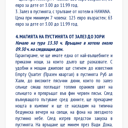
евро за дете от 3.00 до 11.99 год.
3. Залез в пустинята, с тръгване от хотели в HAWANA.
Цена при минимум 7 човека: 125 евро възрастен; 63
евро за дете от 3.00 до 11.99 год.
4. МАГИЯТА НА ПУСТИНЯТА ОТ ЗАЛЕЗ ДО ЗОРИ
Начало на тура 13.30 ч. Връщане в хотела около
09.30 ч. на следващия ден.
Гарантираме, че ще имате една от най-вълшебните и
приказни нощи, за които дълго ще разказвате. С
удобни и мощни джипове ще стигнем до известния
Empty Quarter (Празен квартал) в пустинята Руб ал
Хали, до високите пясъчни дюни, които по залез
слънце сякаш поглъщат топлия оранжев цвят на
слънцето и превръщат във фин червен пясък. След
вълнуващото пътуване сред дюните, ще прекараме
нощта в къмпинг и ще се насладим на типична
бедуинска вечеря на свещи, на фона на звездното
пустинно небе. След изгрев предстои закуска в
пустинята. На връщане ще минем през Вади Дока,