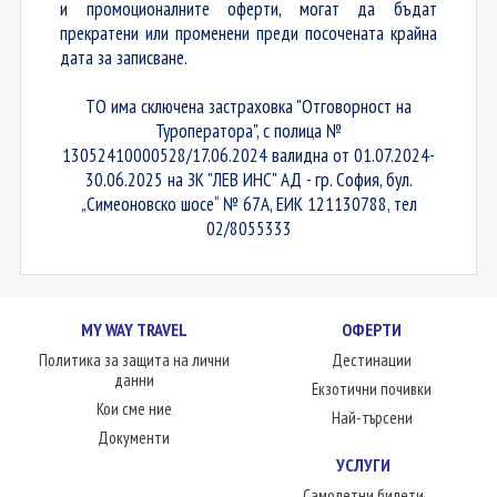
и промоционалните оферти, могат да бъдат
прекратени или променени преди посочената крайна
дата за записване.
ТO има сключена застраховка "Отговорност на
Туроператора", с полица №
13052410000528/17.06.2024 валидна от 01.07.2024-
30.06.2025 на ЗК "ЛЕВ ИНС" АД - гр. София, бул.
„Симеоновско шосе“ № 67А, ЕИК 121130788, тел
02/8055333
MY WAY TRAVEL
ОФЕРТИ
Политика за защита на лични
Дестинации
данни
Екзотични почивки
Кои сме ние
Най-търсени
Документи
УСЛУГИ
Самолетни билети