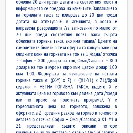
обявява 20 дни преди датата на съответния полет и
информацията се предава на клиентите. Заплащането
на горивната такса се извършва до 20 дни преди
датата на отпътуване, в агенцията, в която е
направена резервацията /за записвания по-малко от
20 дни преди съответния полет важи същата
обявената горивна такса, ако има такава/. Цените на
самолетните билети в тези оферти са калкулирани при
следните цени на горивата на тон за 1 /една/ отсечка
– София – 800 долара на тон, Оман/Салалах – 800
долара на тон и курс на евро към щатски долар 1,00
към 1,00. Формулата за изчисляване на нетната
горивна такса е: ((X-Y) x Z) + ((X1-Y1) x Z1)/брой
седалки = НЕТНА ГОРИВНА ТАКСА, където X е
актуалната цена на горивото към дадена дата /преди
или по време на полетната програма/, Y е
гореописаната цена на горивото, заложена в
офертите, а Z - средния разход на гориво в тонове по
летателна отсечка София – Оман/Салалах, а X1, Y1 и
Z1 представляват същите описани по-горе
компоненти, но по летателна отсечка Оман/Салалах -