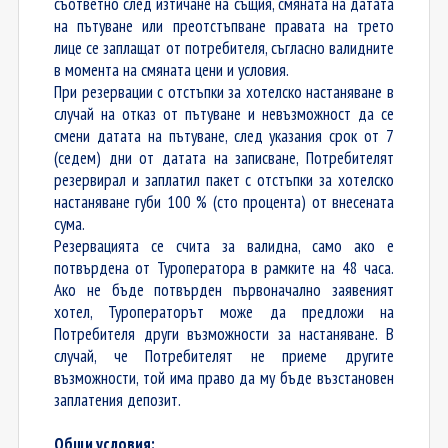
съответно след изтичане на същия, смяната на датата
на пътуване или преотстъпване правата на трето
лице се заплащат от потребителя, съгласно валидните
в момента на смяната цени и условия.
При резервации с отстъпки за хотелско настаняване в
случай на отказ от пътуване и невъзможност да се
смени датата на пътуване, след указания срок от 7
(седем) дни от датата на записване, Потребителят
резервирал и заплатил пакет с отстъпки за хотелско
настаняване губи 100 % (сто процента) от внесената
сума.
Резервацията се счита за валидна, само ако е
потвърдена от Туроператора в рамките на 48 часа.
Ако не бъде потвърден първоначално заявеният
хотел, Туроператорът може да предложи на
Потребителя други възможности за настаняване. В
случай, че Потребителят не приеме другите
възможности, той има право да му бъде възстановен
заплатения депозит.
Общи условия: