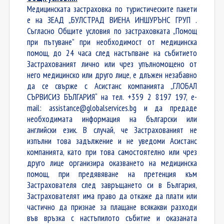
Медицинската застраховка по туристическите пакети
е на ЗEАД „БУЛСТРАД ВИЕНА ИНШУРЪНС ГРУП .
Съгласно Общите условия по застраховката „Помощ
при пътуване” при необходимост от медицинска
помощ, до 24 часа след настъпване на събитието
Застрахованият лично или чрез упълномощено от
него медицинско или друго лице, е длъжен незабавно
да се свърже с Асистанс компанията „ГЛОБАЛ
СЪРВИСИЗ БЪЛГАРИЯ“ на тел. +359 2 8197 197, е-
mail: assistance@globalservices.bg и да предаде
необходимата информация на български или
английски език. В случай, че Застрахованият не
изпълни това задължение и не уведоми Асистанс
компанията, като при това самостоятелно или чрез
друго лице организира оказването на медицинска
помощ, при предявяване на претенция към
Застрахователя след завръщането си в България,
Застрахователят има право да откаже да плати или
частично да признае за плащане всякакви разходи
във връзка с настъпилото събитие и оказаната