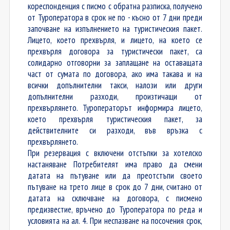
кореспонденция с писмо с обратна разписка, получено
от Туроператора в срок не по - късно от 7 дни преди
започване на изпълнението на туристическия пакет.
Лицето, което прехвърля, и лицето, на което се
прехвърля договора за туристически пакет, са
солидарно отговорни за заплащане на оставащата
част от сумата по договора, ако има такава и на
всички допълнителни такси, налози или други
допълнителни разходи, произтичащи от
прехвърлянето. Туроператорът информира лицето,
което прехвърля туристическия пакет, за
действителните си разходи, във връзка с
прехвърлянето.
При резервация с включени отстъпки за хотелско
настаняване Потребителят има право да смени
датата на пътуване или да преотстъпи своето
пътуване на трето лице в срок до 7 дни, считано от
датата на сключване на договора, с писмено
предизвестие, връчено до Туроператора по реда и
условията на ал. 4. При неспазване на посочения срок,