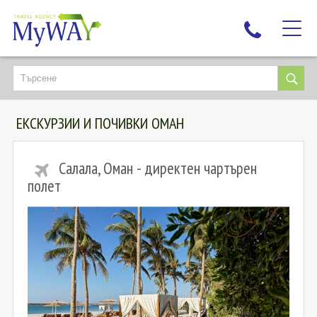
НАЙ-ТЪРСЕНИ
ДЕСТИНАЦИИ
ЕКСКУРЗИИ И ПОЧИВКИ ОМАН
ЕКЗОТИЧНИ ПОЧИВКИ
TAILOR MADE
Салала, Оман - директен чартърен
КРУИЗИ
полет
НОВА ГОДИНА
ПЪТУВАЙТЕ С ДЕЦА
ЛЮБОПИТНО
ЗА НАС
КОНТАКТИ