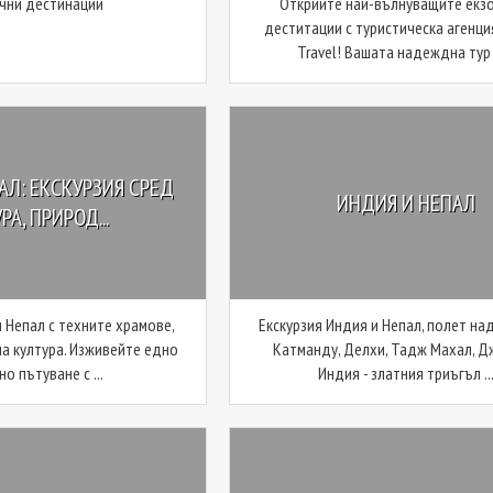
чни дестинации
Открийте най-вълнуващите екз
деститации с туристическа агенци
Travel! Вашата надеждна тур а
АЛ: ЕКСКУРЗИЯ СРЕД
ИНДИЯ И НЕПАЛ
РА, ПРИРОД...
 Непал с техните храмове,
Екскурзия Индия и Непал, полет над
на култура. Изживейте едно
Катманду, Делхи, Тадж Махал, Д
о пътуване с ...
Индия - златния триъгъл ..