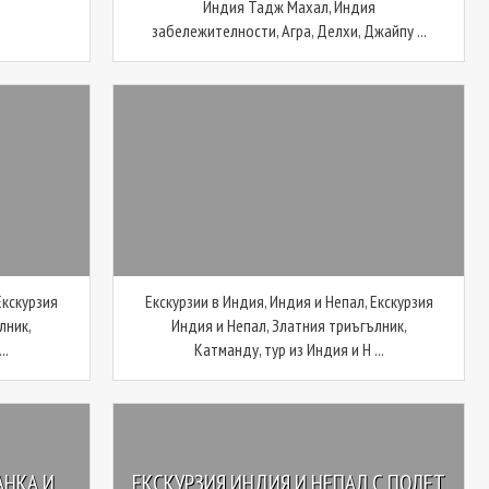
Индия Тадж Махал, Индия
забележителности, Агра, Делхи, Джайпу ...
Екскурзия
Екскурзии в Индия, Индия и Непал, Екскурзия
лник,
Индия и Непал, Златния триъгълник,
..
Катманду, тур из Индия и Н ...
АНКА И
ЕКСКУРЗИЯ ИНДИЯ И НЕПАЛ С ПОЛЕТ