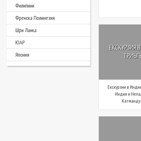
Филипини
Френска Полинезия
Шри Ланка
ЮАР
ЕКСКУРЗИЯ В
Япония
ТРИЪГЪ
Екскурзии в Индия
Индия и Непа
Катманду, 