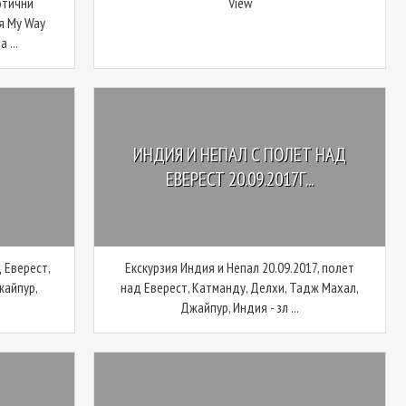
отични
View
я My Way
 ...
ИНДИЯ И НЕПАЛ С ПОЛЕТ НАД
ЕВЕРЕСТ 20.09.2017Г...
 Еверест,
Екскурзия Индия и Непал 20.09.2017, полет
жайпур,
над Еверест, Катманду, Делхи, Тадж Махал,
.
Джайпур, Индия - зл ...