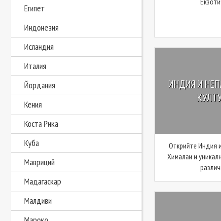
Екзоти
Египет
Индонезия
Исландия
Италия
ИНДИЯ И НЕП
Йордания
КУЛТУ
Кения
Коста Рика
Куба
Открийте Индия и
Хималаи и уникал
Мавриций
различн
Мадагаскар
Малдиви
Мароко