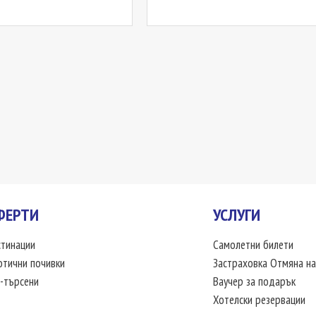
ФЕРТИ
УСЛУГИ
тинации
Самолетни билети
отични почивки
Застраховка Отмяна на
-търсени
Ваучер за подарък
Хотелски резервации