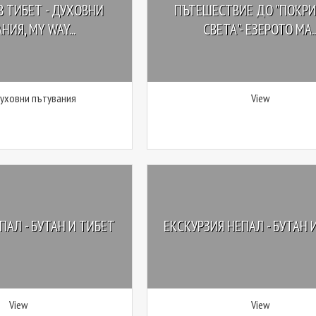
В ТИБЕТ - ДУХОВНИ
ПЪТЕШЕСТВИЕ ДО "ПОКРИ
НИЯ, MY WAY...
СВЕТА"- ЕЗЕРОТО МА..
духовни пътувания
View
ПАЛ - БУТАН И ТИБЕТ
ЕКСКУРЗИЯ НЕПАЛ - БУТАН 
View
View