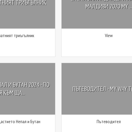
АТНИЯТ ТРИЪГЪЛНИК
МАЛДИВИ 2020 MY ...
латният триъгълник
View
АЛ И БУТАН 2024 - ПО
ПЪТЕВОДИТЕЛ - MY WAY T
Я КЪМ ЩА...
щастието Непал и Бутан
Пътеводител