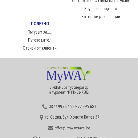
Застраховка Отмяна на пътуване
Ваучер за подарък
Хотелски резервации
ПОЛЕЗНО
Пътувам за.....
Пътеводител
Отзиви от клиенти
ЛИЦЕНЗ за туроператор
и турагент № РК-01-7582
0877 995 633
,
0877 995 683
гр. София, бул. Христо Ботев 57
office@mywaytravel.bg