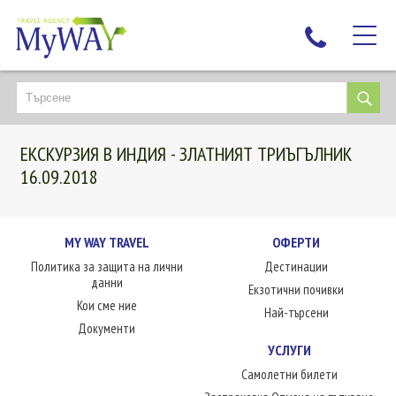
НАЙ-ТЪРСЕНИ
ДЕСТИНАЦИИ
ЕКСКУРЗИЯ В ИНДИЯ - ЗЛАТНИЯТ ТРИЪГЪЛНИК
ЕКЗОТИЧНИ ПОЧИВКИ
16.09.2018
TAILOR MADE
КРУИЗИ
MY WAY TRAVEL
ОФЕРТИ
НОВА ГОДИНА
Политика за защита на лични
Дестинации
ПЪТУВАЙТЕ С ДЕЦА
данни
Екзотични почивки
ЛЮБОПИТНО
Кои сме ние
Най-търсени
Документи
ЗА НАС
УСЛУГИ
КОНТАКТИ
Самолетни билети