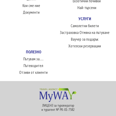
Екзотични почивки
Кои сме ние
Най-търсени
Документи
УСЛУГИ
Самолетни билети
Застраховка Отмяна на пътуване
Ваучер за подарък
Хотелски резервации
ПОЛЕЗНО
Пътувам за.....
Пътеводител
Отзиви от клиенти
ЛИЦЕНЗ за туроператор
и турагент № РК-01-7582