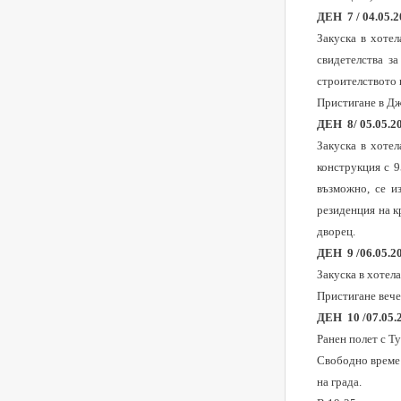
ДЕН 7
/
04.05.
Закуска в хоте
свидетелства з
строителството 
Пристигане в Дж
ДЕН 8
/
05.05.2
Закуска в хотел
конструкция с 9
възможно, се и
резиденция на к
дворец.
ДЕН 9
/
06.05.2
Закуска в хотела
Пристигане вече
ДЕН 10
/
07.05.
Ранен полет с Т
Свободно време 
на града.