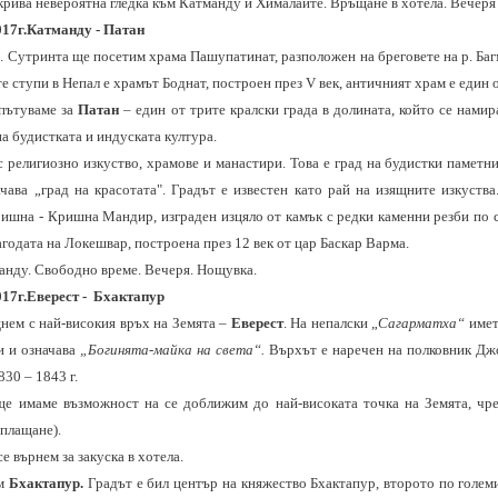
зкрива невероятна гледка към Катманду и Хималаите.
Връщане в хотела. Вечеря
017г.Катманду - Патан
а. Сутринта ще посетим храмa Пашупатинат, разположен на бреговете на р. Баг
те ступи в Непал е храмът Боднат, построен през
V
век, античният храм е един о
пътуваме за
Патан
– един от трите кралски града в долината, който се нами
на будистката и индуската култура.
с религиозно изкуство, храмове и манастири. Това е град на будистки памет
ачава „град на красотата". Градът е известен като рай на изящните изкуств
ишна - Кришна Мандир, изграден изцяло от камък с редки каменни резби по 
годата на Локешвар, построена през 12 век от цар Баскар Варма.
нду. Свободно време. Вечеря. Нощувка.
017г.Еверест - Бхактапур
нем с най-високия връх на Земята –
Еверест
. На непалски „
Сагарматха“
имет
и и означава
„Богинята-майка на света“.
Върхът е наречен на полковник Дж
830
–
1843
г.
ще имаме възможност на се доближим до най-високата точка на Земята, чр
плащане).
е върнем за закуска в хотела.
им
Бхактапур.
Градът е бил център на княжество Бхактапур, второто по голем