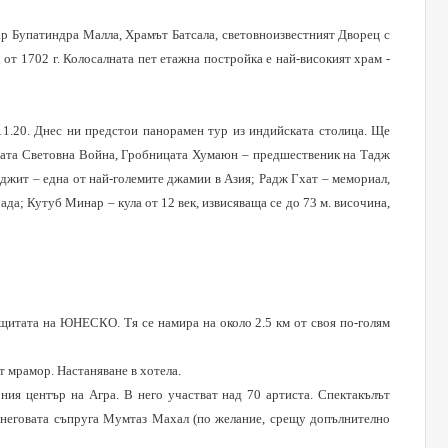
ар Бупатиндра Малла, Храмът Батсала,
световноизвестният Дворец с
от 1702 г. Колосалната пет етажна постройка е най-високият храм -
 11.20. Днес ни предстои панорамен тур из индийската столица. Ще
вата Световна Война, Гробницата Хумаюн – предшественик на Тадж
джит – една от най-големите джамии в Азия; Радж Гхат – мемориал,
ада; Кутуб Минар – кула от 12 век, извисяваща се до 73 м. височина,
ащитата на
ЮНЕСКО
. Тя се намира на около 2.5 км от своя по-голям
от мрамор.
Настаняване в хотела.
ния център на Агра.
В него участват над 70 артиста. Спектакълът
 неговата съпруга Мумтаз Махал (по желание, срещу допълнително