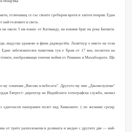
 и Нощувка.
мати, отличаващ се със своите сребърни врати и златен покрив. Една
т най-големите в света.
ра на около 5 км южно от Катманду, на южния бряг на река Багмати.
ници, индуски храмове и фини дърворезби. Лалитпур е името на този
а. Един забележителен паметник тук е Храм от 17 век, посветен на
стените, изобразяващи епични войни от Рамаяна и Махабхарата.
Ще
о му означава „Високо в небесата“. Другото му име „Джомолунгма“
ордж Еверест
-
директор на Индийската топографска служба, заемал
ез едночасов панорамен полет над Хималаите. ( по желание срещу
ина от трите разположени в долината и заедно с другите две — най-