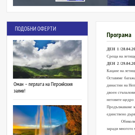
ПОДОБНИ ОФЕРТИ
Програма
ДЕН 1 /28.04.20
Среща на летище
ДЕН 2
/
29.04.2
Кацане на летищ
Оставяме багаж
Оман – перлата на Персийския
династии на Неп
залив!
двоен стъпалови
неговите щедро 
Продължаваме к
единствено дърв
Обиколк
заради многото 