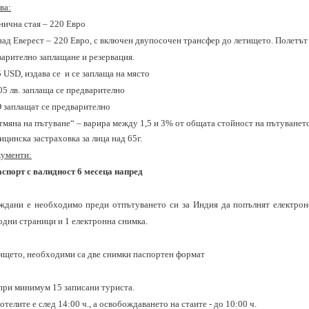
ва:
нична стая – 220 Евро
над Еверест – 220
Евро, с включен двупосочен трансфер до летището
. Полетът
варително заплащане и резервация.
5
USD
, издава се и се заплаща на място
05 лв. заплаща се предварително
 заплащат се предварително
тмяна на пътуване“ – варира между 1,5 и 3% от общата стойност на пътуването
цинска застраховка за лица над 65г.
ументи:
спорт с валидност 6 месеца напред
аждани е необходимо преди отпътуването си за Индия да попълнят електроне
дни страници и 1 електронна снимка.
тището, необходими са две снимки паспортен формат
 при минимум 15 записани туриста.
отелите е след 14:00 ч., а освобождаването на стаите - до 10:00 ч.