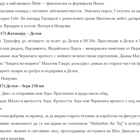
Патан
нду и най-малкото
— фактически са формирали Непал.
ралния площад с неговите забележителности: Лъвската порта, Статуята на ц
олдън Гейт
.
На площад Таумадхи е разположен храма Ниатапола, който датира 
а.
Връщане в хотела. Вечеря и Нощувка.
017г.Катманду – Делхи
а. Трансфер до летището за полет до Делхи в 09.50ч. Пристигаме в Делхи в
тския дворец,
Парламента, Индийската Порта – мемориален паметник от Пър
аваме към Червената крепост
,
с нейните величествени укрепления, Джама Мас
на “бащата на нацията” Махатма Ганди; разходка с рикша из старата част на гр
арите пазари за сребро и подправки в Делхи.
. Нощувка.
17г.Делхи – Агра 230 км
. Днес се отправяме към Агра. Пристигане в града около обяд.
адж Махал и крепостта Агра. Крепостта Агра или Червената крепост е под з
л.
етим фабрика за мрамор, за да видим старата техника за изработка на фигури 
имаме възможност да се насладим на спектакъла
“Mahabbat the Taj”
в култур
никално звуково и светлинно шоу, пресъздаващо историята на Шах Джахан и
еря и нощувка.