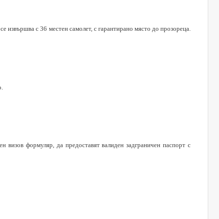
 се извършва с 36 местен самолет, с гарантирано място до прозореца.
.
н визов формуляр, да предоставят валиден задграничен паспорт с