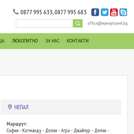
0877 995 633
,
0877 995 683
office@mywaytravel.bg
ЦА
ЛЮБОПИТНО
ЗА НАС
КОНТАКТИ
НЕПАЛ
Маршрут:
София - Катманду - Делхи - Агра - Джайпур - Делхи -