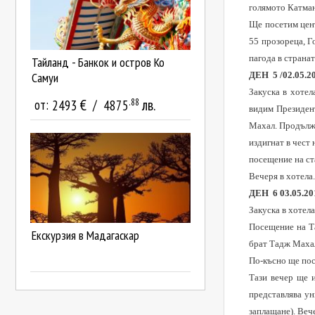
голямото Катма
Ще посетим цент
55 прозореца
,
Г
пагода в странат
Тайланд - Банкок и остров Ко
ДЕН 5
/
02.05.2
Самуи
Закуска в хотел
.88
€
лв.
от:
2493
/
4875
видим Президен
Махал. Продълж
издигнат в чест 
посещение на ст
Вечеря в хотела
ДЕН 6 03.05.20
Закуска в хотела
Посещение на Т
Екскурзия в Мадагаскар
брат Тадж Маха
По-късно ще пос
Тази вечер ще 
представлява у
заплащане). Веч