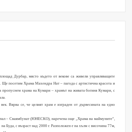
площад Дурбар, място където от векове са живели управляващите
О.
Ще посетим Храмa Махендра Нат – пагода с артистична красота и
да пропуснем храмa на Кумари – храмът на живата богиня Кумари, с
ала.
ек. Вярва се, че целият храм е изграден от дървесината на едно
Непал – Сваямбунат (ЮНЕСКО), наречена още „Храма на маймуните“,
а Буда, с възраст над 2000 г. Разположен е на хълм с височина 77м,