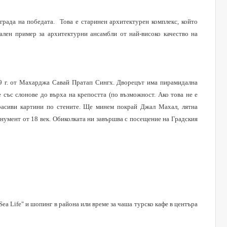
града на победата.
Това е старинен архитектурен комплекс, който
ален пример за архитектурни ансамбли от най-високо качество на
9 г. от Махарджа Савай Пратап Сингх. Дворецът има пирамидална
 със слонове до върха на крепостта (по възможност. Ако това не е
 красиви картини по стените. Ще минем покрай Джал Махал, лятна
умент от 18 век. Обиколката ни завършва с посещение на Градския
Sea Life"
и шопинг в района или време за чаша турско кафе в центъра