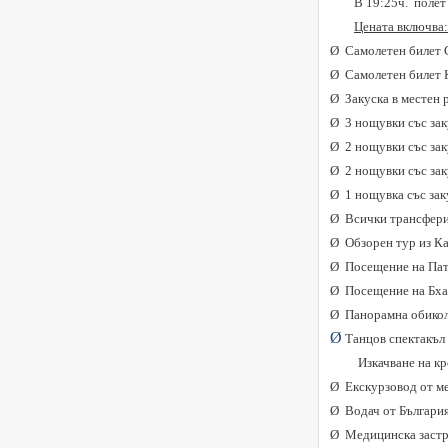
В 19:25ч. полет
Цената включва
Ø
Самолетен билет 
Ø
Самолетен билет 
Ø
Закуска в местен 
Ø
3 нощувки със зак
Ø
2 нощувки със зак
Ø
2 нощувки със за
Ø
1 нощувка със зак
Ø
Всички трансфери
Ø
Обзорен тур из К
Ø
Посещение на Пат
Ø
Посещение на Бха
Ø
Панорамна обикол
Ø
Танцов спектакъл 
Изкачване на к
Ø
Екскурзовод от м
Ø
Водач от България
Ø
Медицинска застра