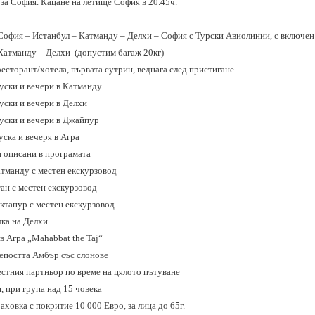
 за София. Кацане на летище София в 20.45ч.
:
София – Истанбул – Катманду – Делхи – София с Турски Авиолинии
,
с включен 
Катманду – Делхи (допустим багаж 20кг)
ресторант/хотела, първата сутрин, веднага след пристигане
уски и вечери в Катманду
уски и вечери в Делхи
куски и вечери в Джайпур
уска и вечеря в Агра
 описани в програмата
атманду с местен екскурзовод
ан с местен екскурзовод
ктапур с местен екскурзовод
ка на Делхи
в Агра „
Mahabbat the Taj
“
репостта Амбър със слонове
естния партньор по време на цялото пътуване
, при група над 15 човека
ховка с покритие 10 000 Евро, за лица до 65г.