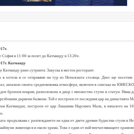
17г.
 София в 11:00 за полет до Катманду в 13.20ч.
017г. Катманду
е Катманду рано сутринта. Закуска в местен ресторант.
а в хотелa
и се отправяме на тур из Непалската столица.
Днес ще посетим
ал, запазило своята средновековка атмосфера, включен в списъка на ЮНЕСК
ден бронзов покрив, разположена в двор с множество ступи и статуи. Няма 
резбовани дървени балкони. Той е построен от последния цар на династията М
ъм Катмандап, построен от цар Лакшими Нарсинга Мала, в началото на 16 в
о.
ата продължава с разглеждането на една от двете древни будистки ступи в 
маймуни живеещи в и около храма. Това е един от най-впечатляващите храмове н