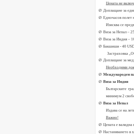
Цената не включ
Ø
Доплащане за еди
Ø
Едночасов полет 
Изисква се пред
Ø
Виза за Непал – 2
Ø
Виза за Индия – 1
Ø
Бакшиши - 40 USD
Застраховка „О
Ø
Доплащане за меди
Необходими док
Ø
Международен па
Ø
Виза за Индия
Българските гр
минимум 2 свобо
Ø
Виза за Непал
Издава се на ле
Важно!
Ø
Цената е валидна
Ø
Настаняването в х