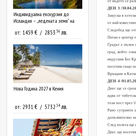
от където се ра
ДЕН 3 /30.04.2
Индивидуална екскурзия до
Закуска в хотел
Исландия – „ледената земя“ на
от най-известни
митове и ...
Следобед ще
от
.56
€
лв.
от:
1459
/
2853
Патан е център 
Градът е пълен 
град, който озн
индуския Бог Кр
посетим също па
Връщане в Катма
ДЕН 4 /01.05.2
Нова Година 2027 в Кения
Днес ще се срещ
идва от тибетск
този пост през
1
.54
€
лв.
от:
2931
/
5732
Рано сутринта 
допълнително за
След полета ще с
Днес ще посет