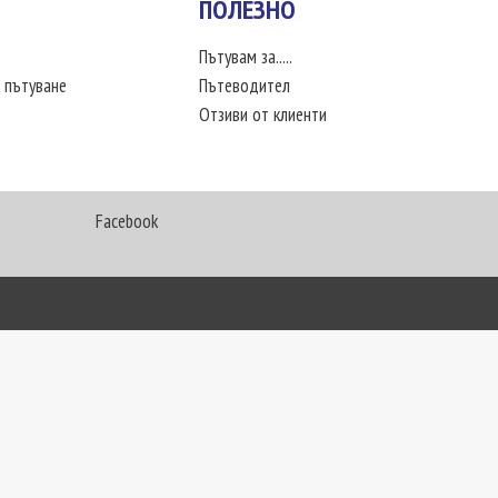
ПОЛЕЗНО
Пътувам за.....
 пътуване
Пътеводител
Отзиви от клиенти
Facebook
My Way Travel © 2016. Всички права запазени