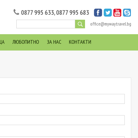
0877 995 633
,
0877 995 683
office@mywaytravel.bg
ЦА
ЛЮБОПИТНО
ЗА НАС
КОНТАКТИ