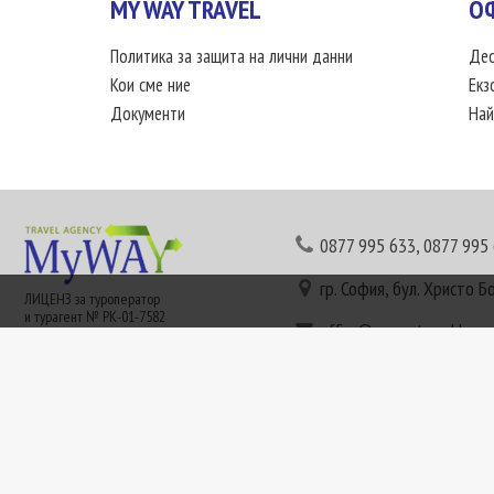
MY WAY TRAVEL
О
Политика за защита на лични данни
Дес
Кои сме ние
Екз
Документи
Най
0877 995 633
,
0877 995
гр. София, бул. Христо Б
ЛИЦЕНЗ за туроператор
и турагент № РК-01-7582
office@mywaytravel.bg
Понеделник - петък: 09:
Този сайт е рекламен. Информация съгласно чл. 80 от ЗТ може да получите в наши
или € (евро) се заплащат по централния курс на БНБ в деня на плащането и се зап