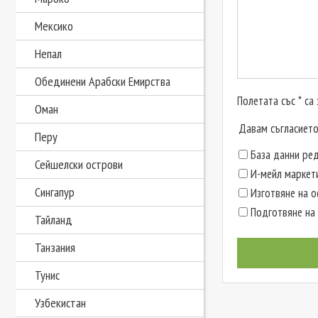
Мексико
Непал
Обединени Арабски Емирства
Полетата със * са
Оман
Давам съгласието
Перу
База данни ред
Сейшелски острови
И-мейл маркет
Сингапур
Изготвяне на 
Подготвяне на 
Тайланд
Танзания
Тунис
Узбекистан