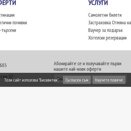
ФЕРТИ
УСЛУГИ
тинации
Самолетни билети
отични почивки
Застраховка Отмяна на
-търсени
Ваучер за подарък
Хотелски резервации
Абонирайте се и получавайте първи
 683
нашите най-нови оферти
отев 57
Този сайт използва "Бисквитки".
Съгласен съм
Научете повече
30 - 18:00 часа
те офиси. Обявените цени в USD (щатски долар)
лащат към туроператора в лева.