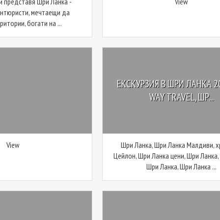
ви представя Шри Ланка -
View
антюристи, мечтаещи да
итории, богати на ...
ЕКСКУРЗИЯ В ШРИ ЛАНКА 20
WAY TRAVEL, ШР...
View
Шри Ланка, Шри Ланка Малдиви, х
Цейлон, Шри Ланка цени, Шри Ланка,
Шри Ланка, Шри Ланка ...