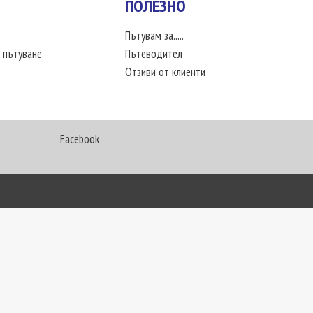
ПОЛЕЗНО
Пътувам за.....
 пътуване
Пътеводител
Отзиви от клиенти
Facebook
My Way Travel © 2016. Всички права запазени