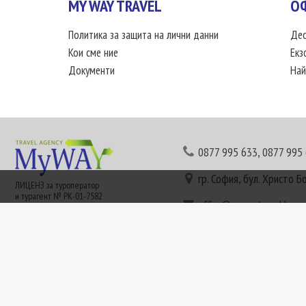
MY WAY TRAVEL
О
Политика за защита на лични данни
Дес
Кои сме ние
Екз
Документи
Най
0877 995 633
,
0877 995
гр. София, бул. Христо Б
ЛИЦЕНЗ за туроператор
и турагент № РК-01-7582
office@mywaytravel.bg
Понеделник - петък: 09:
Този сайт е рекламен. Информация съгласно чл. 80 от ЗТ може да получите в наши
или € (евро) се заплащат по централния курс на БНБ в деня на плащането и се зап