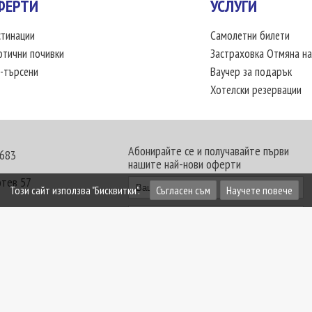
ФЕРТИ
УСЛУГИ
тинации
Самолетни билети
отични почивки
Застраховка Отмяна на
-търсени
Ваучер за подарък
Хотелски резервации
Абонирайте се и получавайте първи
 683
нашите най-нови оферти
отев 57
Този сайт използва "Бисквитки".
Съгласен съм
Научете повече
30 - 18:00 часа
те офиси. Обявените цени в USD (щатски долар)
лащат към туроператора в лева.