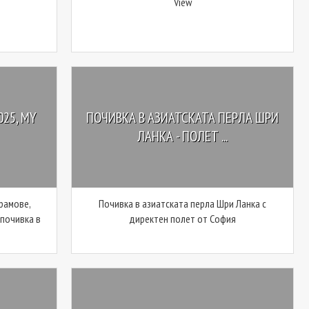
View
25, MY
ПОЧИВКА В АЗИАТСКАТА ПЕРЛА ШРИ
ЛАНКА - ПОЛЕТ ...
рамове,
Почивка в азиатската перла Шри Ланка с
 почивка в
директен полет от София