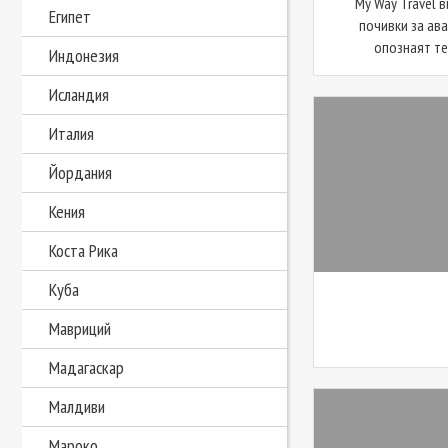
My Way Travel 
Египет
почивки за ав
опознаят тер
Индонезия
Исландия
Италия
Йордания
Кения
Коста Рика
Куба
Мавриций
Мадагаскар
Малдиви
Мароко