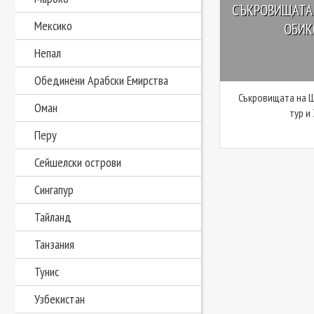
СЪКРОВИЩАТА 
Мексико
ОБИКО
Непал
Обединени Арабски Емирства
Съкровищата на Ш
Оман
тур и
Перу
Сейшелски острови
Сингапур
Тайланд
Танзания
Тунис
Узбекистан