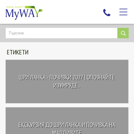
НАЙ-ТЪРСЕНИ
ДЕСТИНАЦИИ
ЕТИКЕТИ
ЕКЗОТИЧНИ ПОЧИВКИ
TAILOR MADE
КРУИЗИ
ШРИ ЛАНКА - ПОЧИВКИ 2027 | ОПОЗНАЙТЕ
НОВА ГОДИНА
ИЗУМРУДЕ...
ПЪТУВАЙТЕ С ДЕЦА
ЛЮБОПИТНО
ЗА НАС
ЕКСКУРЗИЯ ДО ШРИ ЛАНКА И ПОЧИВКА НА
КОНТАКТИ
МАЛДИВИТЕ