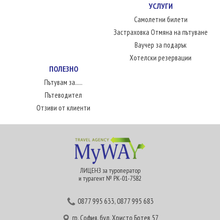
УСЛУГИ
Самолетни билети
Застраховка Отмяна на пътуване
Ваучер за подарък
Хотелски резервации
ПОЛЕЗНО
Пътувам за.....
Пътеводител
Отзиви от клиенти
ЛИЦЕНЗ за туроператор
и турагент № РК-01-7582
0877 995 633
,
0877 995 683
гр. София, бул. Христо Ботев 57