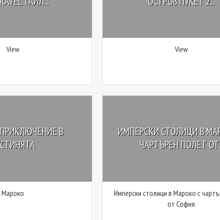
RAVEL ТАЙЛ...
ОСТРОВ ПУКЕТ 2...
View
View
 ПРИКЛЮЧЕНИЕ В
ИМПЕРСКИ СТОЛИЦИ В МА
УСТИНЯТА
ЧАРТЪРЕН ПОЛЕТ ОТ..
Мароко
Имперски столици в Мароко с чарт
от София