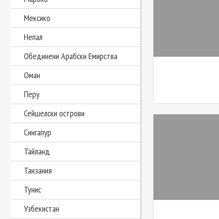
Мексико
Непал
Обединени Арабски Емирства
Оман
Перу
Сейшелски острови
Сингапур
Тайланд
Танзания
Тунис
Узбекистан