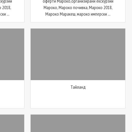
скурзии
оферти Мароко,организирани екскурзии
 2018,
Мароко, Мароко почивка, Мароко 2018,
ки ...
Мароко Маракеш, мароко имперски ...
Тайланд