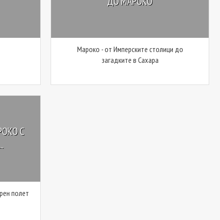
ДО МАРОКО
Мароко - от Имперските столици до
загадките в Сахара
РОКО С
.
ърен полет