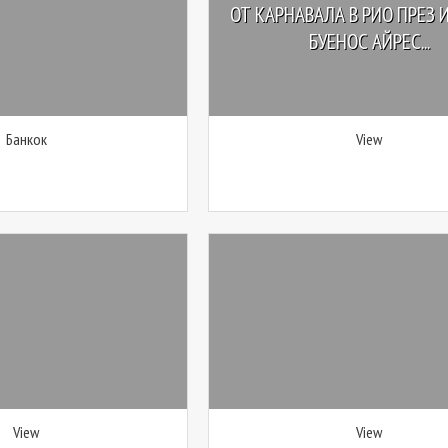
ОТ КАРНАВАЛА В РИО ПРЕЗ И
БУЕНОС АЙРЕС...
Банкок
View
View
View