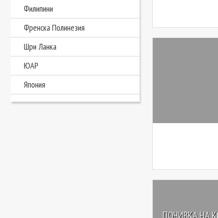
Филипини
Френска Полинезия
Шри Ланка
ЮАР
Япония
ПОЧИВКА НА КО