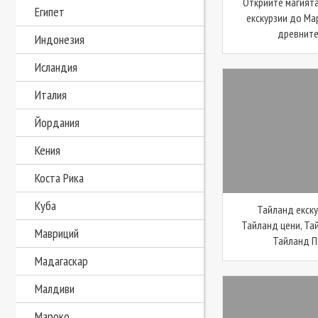
Открийте магията
Египет
екскурзии до Ма
древните 
Индонезия
Исландия
Италия
Йордания
Кения
Коста Рика
Куба
Тайланд екску
Тайланд цени, Та
Мавриций
Тайланд Па
Мадагаскар
Малдиви
Мароко