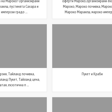
 на Мароко! Организирани
оферти Мароко,организирани ек
ракеш, пустинята Сахара и
Мароко, Мароко почивка, Мароко
имперски градо ...
Мароко Маракеш, мароко имперс
рзия, Тайланд почивка,
Пукет и Краби
йланд Пукет, Тайланд цена,
тая, екзотична п ...