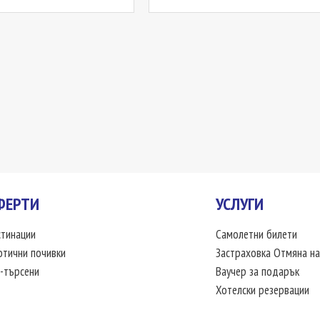
ФЕРТИ
УСЛУГИ
тинации
Самолетни билети
отични почивки
Застраховка Отмяна на
-търсени
Ваучер за подарък
Хотелски резервации