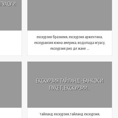
ГУАСУ И
екскурзия бразилия, екскурзия аржентина,
екскураизия южна америка, водопада игуасу,
екскурзия рио де жане ...
ЕКСКУРЗИЯ ТАЙЛАНД - БАНКОК И
ПУКЕТ, ЕКСКУРЗИИ...
тайланд екскурзия,тайланд екскурзия,