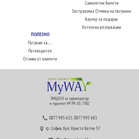
Самолетни билети
Застраховка Отмяна на пътуване
Ваучер за подарък
Хотелски резервации
ПОЛЕЗНО
Пътувам за.....
Пътеводител
Отзиви от клиенти
ЛИЦЕНЗ за туроператор
и турагент № РК-01-7582
0877 995 633
,
0877 995 683
гр. София, бул. Христо Ботев 57