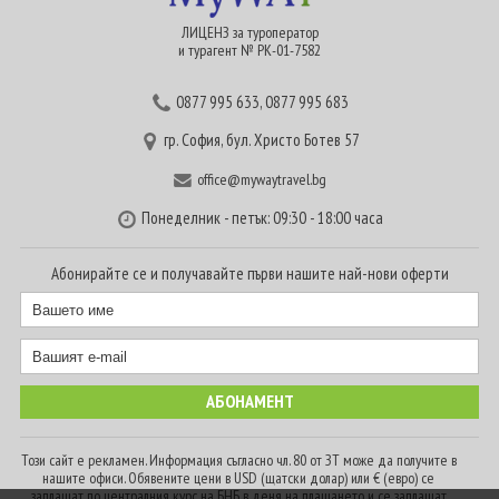
ЛИЦЕНЗ за туроператор
и турагент № РК-01-7582
0877 995 633
,
0877 995 683
гр. София, бул. Христо Ботев 57
office@mywaytravel.bg
Понеделник - петък: 09:30 - 18:00 часа
Абонирайте се и получавайте първи нашите най-нови оферти
Този сайт е рекламен. Информация съгласно чл. 80 от ЗТ може да получите в
нашите офиси. Обявените цени в USD (щатски долар) или € (евро) се
заплащат по централния курс на БНБ в деня на плащането и се заплащат