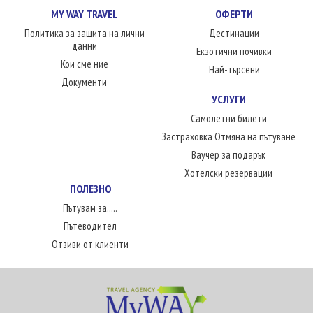
MY WAY TRAVEL
ОФЕРТИ
Политика за защита на лични
Дестинации
данни
Екзотични почивки
Кои сме ние
Най-търсени
Документи
УСЛУГИ
Самолетни билети
Застраховка Отмяна на пътуване
Ваучер за подарък
Хотелски резервации
ПОЛЕЗНО
Пътувам за.....
Пътеводител
Отзиви от клиенти