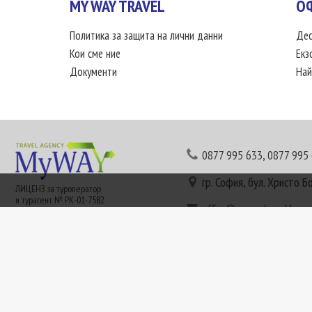
MY WAY TRAVEL
О
Политика за защита на лични данни
Дес
Кои сме ние
Екз
Документи
Най
0877 995 633
,
0877 995
гр. София, бул. Христо Б
ЛИЦЕНЗ за туроператор
и турагент № РК-01-7582
office@mywaytravel.bg
Понеделник - петък: 09:
Този сайт е рекламен. Информация съгласно чл. 80 от ЗТ може да получите в наши
или € (евро) се заплащат по централния курс на БНБ в деня на плащането и се зап