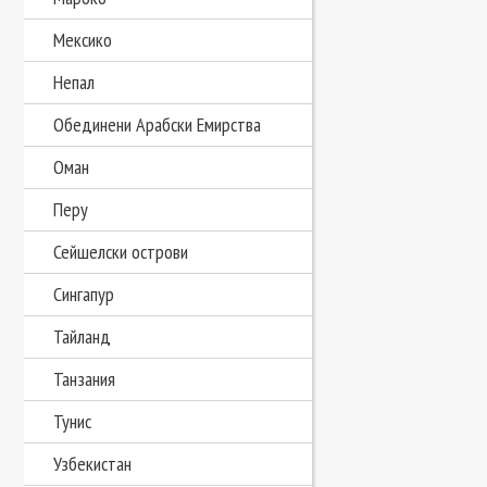
Мексико
Непал
Обединени Арабски Емирства
Оман
Перу
Сейшелски острови
Сингапур
Тайланд
Танзания
Тунис
Узбекистан