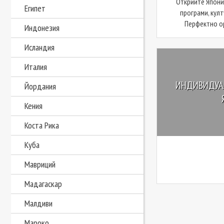
Открийте Япони
Египет
програми, кул
Перфектно ор
Индонезия
Исландия
Италия
ИНДИВИДУА
Йордания
Кения
Коста Рика
Куба
Мавриций
Мадагаскар
Малдиви
Мароко