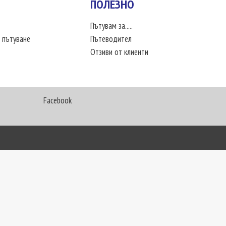
ПОЛЕЗНО
Пътувам за.....
 пътуване
Пътеводител
Отзиви от клиенти
Facebook
My Way Travel © 2016. Всички права запазени