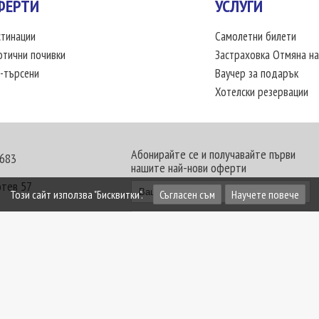
ФЕРТИ
УСЛУГИ
тинации
Самолетни билети
отични почивки
Застраховка Отмяна на
-търсени
Ваучер за подарък
Хотелски резервации
Абонирайте се и получавайте първи
 683
нашите най-нови оферти
отев 57
Този сайт използва "Бисквитки".
Съгласен съм
Научете повече
30 - 18:00 часа
те офиси. Обявените цени в USD (щатски долар)
лащат към туроператора в лева.