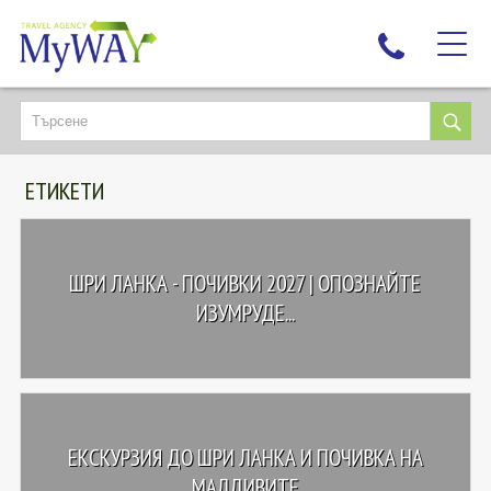
НАЙ-ТЪРСЕНИ
ДЕСТИНАЦИИ
ЕТИКЕТИ
ЕКЗОТИЧНИ ПОЧИВКИ
TAILOR MADE
КРУИЗИ
ШРИ ЛАНКА - ПОЧИВКИ 2027 | ОПОЗНАЙТЕ
НОВА ГОДИНА
ИЗУМРУДЕ...
ПЪТУВАЙТЕ С ДЕЦА
ЛЮБОПИТНО
ЗА НАС
ЕКСКУРЗИЯ ДО ШРИ ЛАНКА И ПОЧИВКА НА
КОНТАКТИ
МАЛДИВИТЕ