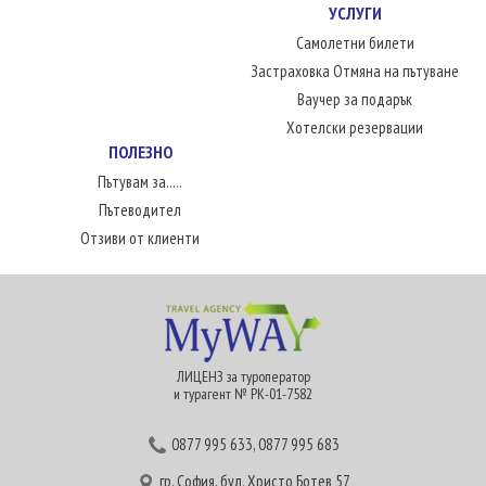
УСЛУГИ
Самолетни билети
Застраховка Отмяна на пътуване
Ваучер за подарък
Хотелски резервации
ПОЛЕЗНО
Пътувам за.....
Пътеводител
Отзиви от клиенти
ЛИЦЕНЗ за туроператор
и турагент № РК-01-7582
0877 995 633
,
0877 995 683
гр. София, бул. Христо Ботев 57