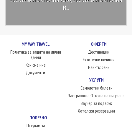
И...
MY WAY TRAVEL
ОФЕРТИ
Политика за защита на лични
Дестинации
данни
Екзотични почивки
Кои сме ние
Най-търсени
Документи
УСЛУГИ
Самолетни билети
Застраховка Отмяна на пътуване
Ваучер за подарък
Хотелски резервации
ПОЛЕЗНО
Пътувам за.....