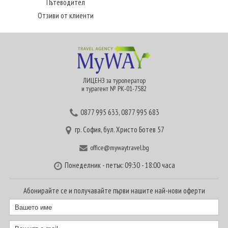
Пътеводител
Отзиви от клиенти
ЛИЦЕНЗ за туроператор
и турагент № РК-01-7582
0877 995 633
,
0877 995 683
гр. София, бул. Христо Ботев 57
office@mywaytravel.bg
Понеделник - петък: 09:30 - 18:00 часа
Абонирайте се и получавайте първи нашите най-нови оферти