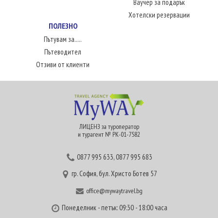
Ваучер за подарък
Хотелски резервации
ПОЛЕЗНО
Пътувам за.....
Пътеводител
Отзиви от клиенти
ЛИЦЕНЗ за туроператор
и турагент № РК-01-7582
0877 995 633
,
0877 995 683
гр. София, бул. Христо Ботев 57
office@mywaytravel.bg
Понеделник - петък: 09:30 - 18:00 часа