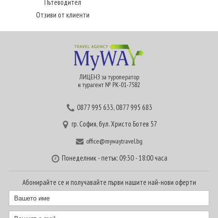
Пътеводител
Отзиви от клиенти
ЛИЦЕНЗ за туроператор
и турагент № РК-01-7582
0877 995 633
,
0877 995 683
гр. София, бул. Христо Ботев 57
office@mywaytravel.bg
Понеделник - петък: 09:30 - 18:00 часа
Абонирайте се и получавайте първи нашите най-нови оферти