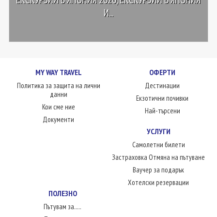
И...
MY WAY TRAVEL
ОФЕРТИ
Политика за защита на лични
Дестинации
данни
Екзотични почивки
Кои сме ние
Най-търсени
Документи
УСЛУГИ
Самолетни билети
Застраховка Отмяна на пътуване
Ваучер за подарък
Хотелски резервации
ПОЛЕЗНО
Пътувам за.....