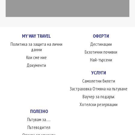
MY WAY TRAVEL
ОФЕРТИ
Политика за защита на лични
Дестинации
данни
Екзотични почивки
Кои сме ние
Най-търсени
Документи
УСЛУГИ
Самолетни билети
Застраховка Отмяна на пътуване
Ваучер за подарък
Хотелски резервации
ПОЛЕЗНО
Пътувам за.....
Пътеводител