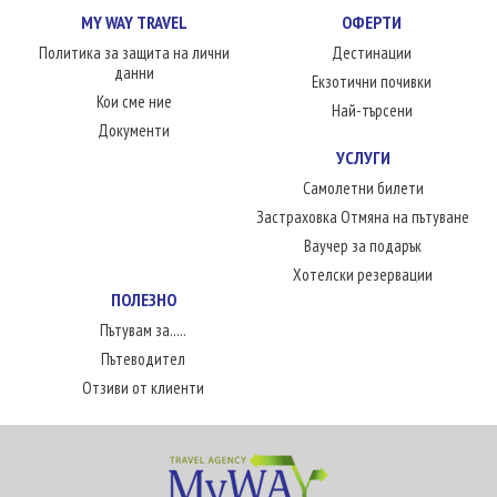
MY WAY TRAVEL
ОФЕРТИ
Политика за защита на лични
Дестинации
данни
Екзотични почивки
Кои сме ние
Най-търсени
Документи
УСЛУГИ
Самолетни билети
Застраховка Отмяна на пътуване
Ваучер за подарък
Хотелски резервации
ПОЛЕЗНО
Пътувам за.....
Пътеводител
Отзиви от клиенти