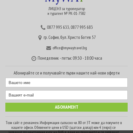
ЛИЦЕНЗ за туроператор
и турагент № РК-01-7582
0877 995 633
,
0877 995 683
гр. София, бул. Христо Ботев 57
office@mywaytravel.bg
Понеделник - петък: 09:30 - 18:00 часа
Абонирайте се и получавайте първи нашите най-нови оферти
Този сайт е рекламен. Информация съгласно чл. 80 от ЗТ може да получите в
нашите офиси. Обявените цени в USD (щатски долар) или € (евро) се
заплащат по централния курс на БНБ в деня на плащането и се заплащат