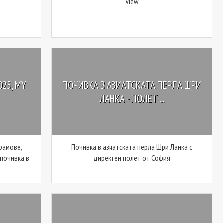
View
25, MY
ПОЧИВКА В АЗИАТСКАТА ПЕРЛА ШРИ
ЛАНКА - ПОЛЕТ ...
рамове,
Почивка в азиатската перла Шри Ланка с
 почивка в
директен полет от София