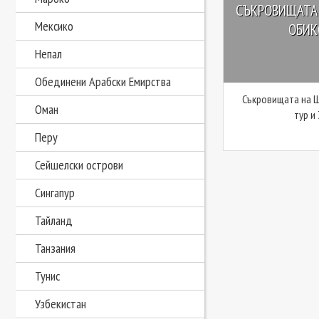
СЪКРОВИЩАТА 
Мексико
ОБИКО
Непал
Обединени Арабски Емирства
Съкровищата на Ш
Оман
тур и
Перу
Сейшелски острови
Сингапур
Тайланд
Танзания
Тунис
Узбекистан