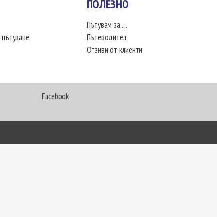
ПОЛЕЗНО
Пътувам за.....
 пътуване
Пътеводител
Отзиви от клиенти
Facebook
My Way Travel © 2016. Всички права запазени