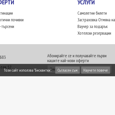
ФЕРТИ
УСЛУГИ
тинации
Самолетни билети
отични почивки
Застраховка Отмяна на
-търсени
Ваучер за подарък
Хотелски резервации
Абонирайте се и получавайте първи
 683
нашите най-нови оферти
отев 57
Този сайт използва "Бисквитки".
Съгласен съм
Научете повече
30 - 18:00 часа
те офиси. Обявените цени в USD (щатски долар)
лащат към туроператора в лева.