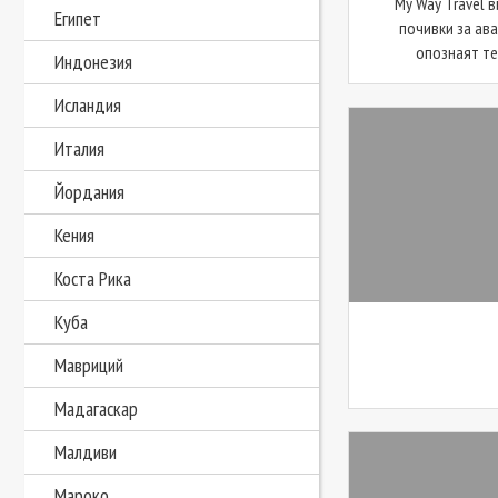
My Way Travel 
Египет
почивки за ав
опознаят тер
Индонезия
Исландия
Италия
Йордания
Кения
Коста Рика
Куба
Мавриций
Мадагаскар
Малдиви
Мароко