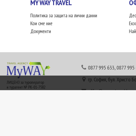
MY WAY TRAVEL
О
Политика за защита на лични данни
Дес
Кои сме ние
Екз
Документи
Най
0877 995 633
,
0877 995
гр. София, бул. Христо Б
ЛИЦЕНЗ за туроператор
и турагент № РК-01-7582
office@mywaytravel.bg
Понеделник - петък: 09:
Този сайт е рекламен. Информация съгласно чл. 80 от ЗТ може да получите в наши
или € (евро) се заплащат по централния курс на БНБ в деня на плащането и се зап