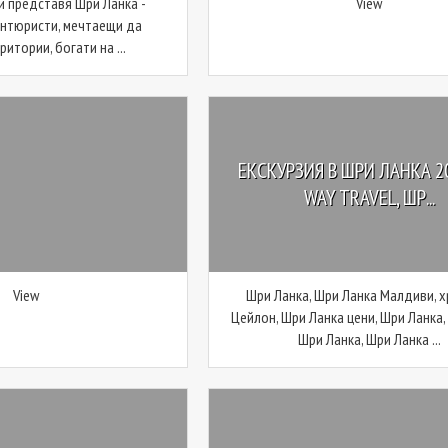
ви представя Шри Ланка -
View
антюристи, мечтаещи да
итории, богати на ...
ЕКСКУРЗИЯ В ШРИ ЛАНКА 20
WAY TRAVEL, ШР...
View
Шри Ланка, Шри Ланка Малдиви, х
Цейлон, Шри Ланка цени, Шри Ланка,
Шри Ланка, Шри Ланка ...