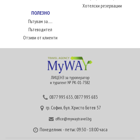
Хотелски резервации
ПОЛЕЗНО
Пътувам за.....
Пътеводител
Отзиви от клиенти
ЛИЦЕНЗ за туроператор
и турагент № РК-01-7582
0877 995 633
,
0877 995 683
гр. София, бул. Христо Ботев 57
office@mywaytravel.bg
Понеделник - петък: 09:30 - 18:00 часа