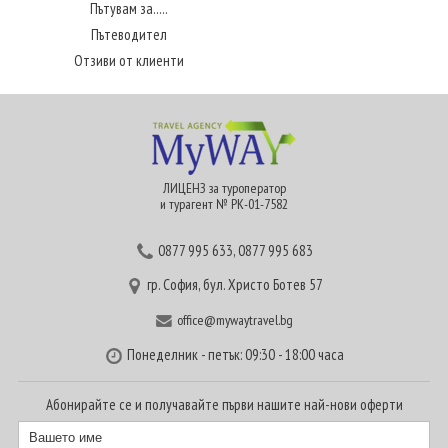
Пътувам за.....
Пътеводител
Отзиви от клиенти
ЛИЦЕНЗ за туроператор
и турагент № РК-01-7582
0877 995 633
,
0877 995 683
гр. София, бул. Христо Ботев 57
office@mywaytravel.bg
Понеделник - петък: 09:30 - 18:00 часа
Абонирайте се и получавайте първи нашите най-нови оферти