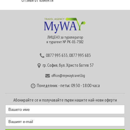
Отзиви от клиенти
ЛИЦЕНЗ за туроператор
и турагент № РК-01-7582
0877 995 633
,
0877 995 683
гр. София, бул. Христо Ботев 57
office@mywaytravel.bg
Понеделник - петък: 09:30 - 18:00 часа
Абонирайте се и получавайте първи нашите най-нови оферти