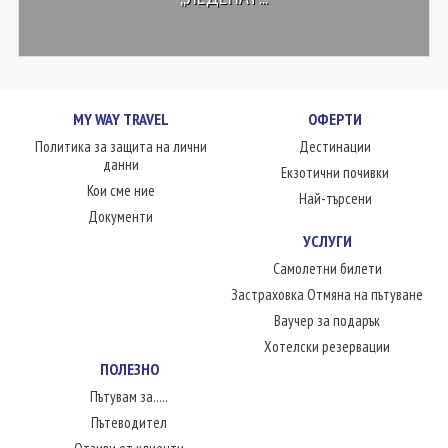
MY WAY TRAVEL
ОФЕРТИ
Политика за защита на лични
Дестинации
данни
Екзотични почивки
Кои сме ние
Най-търсени
Документи
УСЛУГИ
Самолетни билети
Застраховка Отмяна на пътуване
Ваучер за подарък
Хотелски резервации
ПОЛЕЗНО
Пътувам за.....
Пътеводител