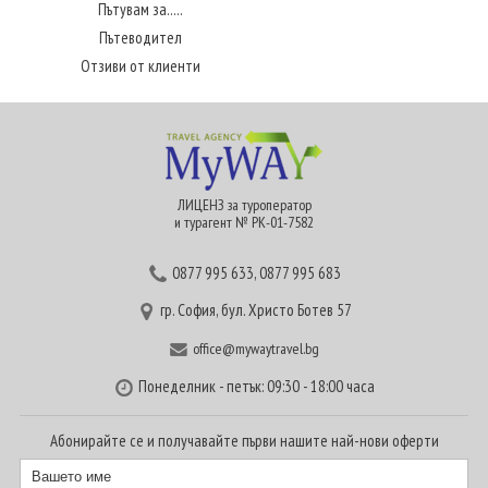
Пътувам за.....
Пътеводител
Отзиви от клиенти
ЛИЦЕНЗ за туроператор
и турагент № РК-01-7582
0877 995 633
,
0877 995 683
гр. София, бул. Христо Ботев 57
office@mywaytravel.bg
Понеделник - петък: 09:30 - 18:00 часа
Абонирайте се и получавайте първи нашите най-нови оферти