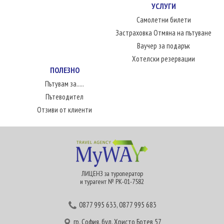
УСЛУГИ
Самолетни билети
Застраховка Отмяна на пътуване
Ваучер за подарък
Хотелски резервации
ПОЛЕЗНО
Пътувам за.....
Пътеводител
Отзиви от клиенти
ЛИЦЕНЗ за туроператор
и турагент № РК-01-7582
0877 995 633
,
0877 995 683
гр. София, бул. Христо Ботев 57