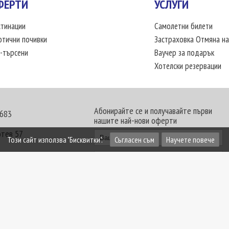
ФЕРТИ
УСЛУГИ
тинации
Самолетни билети
отични почивки
Застраховка Отмяна на
-търсени
Ваучер за подарък
Хотелски резервации
Абонирайте се и получавайте първи
 683
нашите най-нови оферти
отев 57
Този сайт използва "Бисквитки".
Съгласен съм
Научете повече
30 - 18:00 часа
те офиси. Обявените цени в USD (щатски долар)
лащат към туроператора в лева.