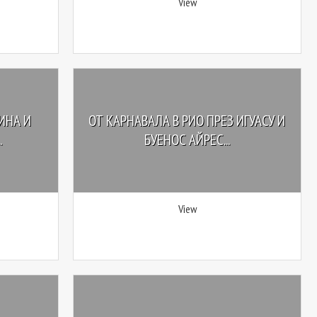
View
ИНА И
ОТ КАРНАВАЛА В РИО ПРЕЗ ИГУАСУ И
.
БУЕНОС АЙРЕС...
View