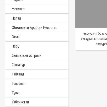
Мексико
Непал
Обединени Арабски Емирства
екскурзия брази
Оман
екскураизия южна
екскурзи
Перу
Сейшелски острови
Сингапур
Тайланд
Танзания
Тунис
Узбекистан