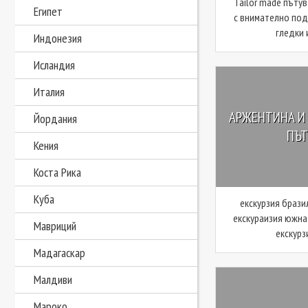
Tailor made пъту
Египет
с внимателно под
гледки и
Индонезия
Исландия
Италия
АРЖЕНТИНА И Б
Йордания
ПЪТУ
Кения
Коста Рика
Куба
екскурзия брази
екскураизия южна
Мавриций
екскурзи
Мадагаскар
Малдиви
Мароко