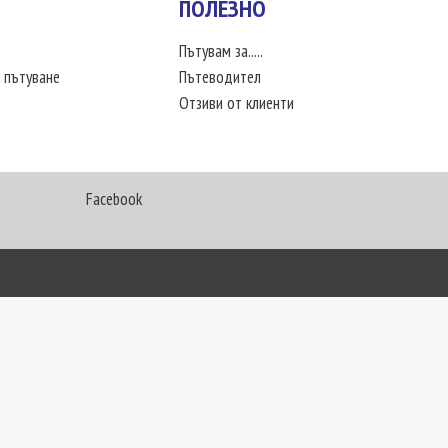
ПОЛЕЗНО
Пътувам за.....
 пътуване
Пътеводител
Отзиви от клиенти
Facebook
My Way Travel © 2016. Всички права запазени