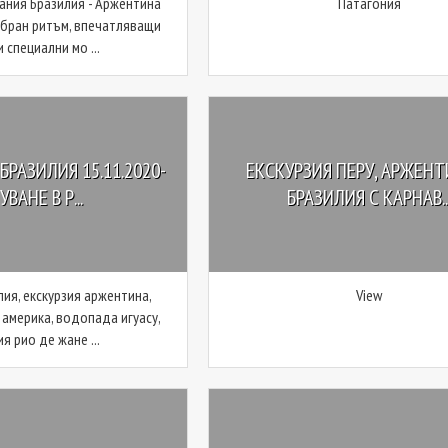
вания Бразилия - Аржентина
Патагония
бран ритъм, впечатляващи
 специални мо ...
РАЗИЛИЯ 15.11.2020-
ЕКСКУРЗИЯ ПЕРУ, АРЖЕНТ
ВАНЕ В Р...
БРАЗИЛИЯ С КАРНАВ..
лия, екскурзия аржентина,
View
 америка, водопада игуасу,
я рио де жане ...