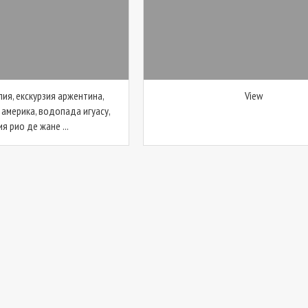
лия, екскурзия аржентина,
View
 америка, водопада игуасу,
я рио де жане ...