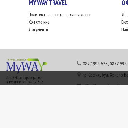
MY WAY TRAVEL
О
Политика за защита на лични данни
Дес
Кои сме ние
Екз
Документи
Най
0877 995 633
,
0877 995
гр. София, бул. Христо Б
ЛИЦЕНЗ за туроператор
и турагент № РК-01-7582
office@mywaytravel.bg
Понеделник - петък: 09:
Този сайт е рекламен. Информация съгласно чл. 80 от ЗТ може да получите в наши
или € (евро) се заплащат по централния курс на БНБ в деня на плащането и се зап