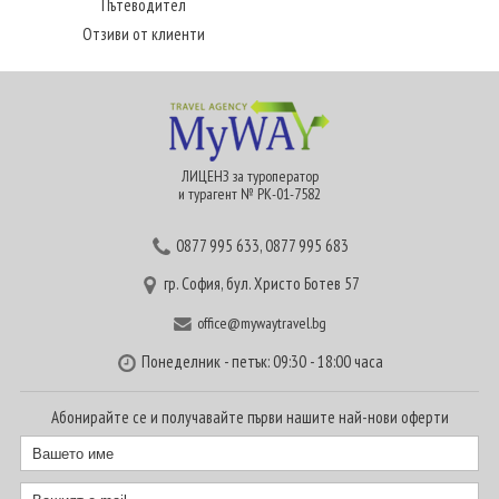
Пътеводител
Отзиви от клиенти
ЛИЦЕНЗ за туроператор
и турагент № РК-01-7582
0877 995 633
,
0877 995 683
гр. София, бул. Христо Ботев 57
office@mywaytravel.bg
Понеделник - петък: 09:30 - 18:00 часа
Абонирайте се и получавайте първи нашите най-нови оферти