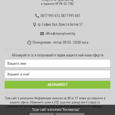
и турагент № РК-01-7582
0877 995 633
,
0877 995 683
гр. София, бул. Христо Ботев 57
office@mywaytravel.bg
Понеделник - петък: 09:30 - 18:00 часа
Абонирайте се и получавайте първи нашите най-нови оферти
Този сайт е рекламен. Информация съгласно чл. 80 от ЗТ може да получите в
нашите офиси. Обявените цени в USD (щатски долар) или € (евро) се
заплащат по централния курс на БНБ в деня на плащането и се заплащат
Този сайт използва "Бисквитки".
към туроператора в лева.