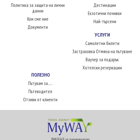
Политика за защита на лични
Дестинации
данни
Екзотични почивки
Кои сме ние
Най-търсени
Документи
УСЛУГИ
Самолетни билети
Застраховка Отмяна на пътуване
Ваучер за подарък
Хотелски резервации
ПОЛЕЗНО
Пътувам за.....
Пътеводител
Отзиви от клиенти
ЛИЦЕНЗ за туроператор