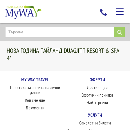
НАЙ-ТЪРСЕНИ
ДЕСТИНАЦИИ
НОВА ГОДИНА ТАЙЛАНД DUAGJITT RESORT & SPA
ЕКЗОТИЧНИ ПОЧИВКИ
4*
TAILOR MADE
КРУИЗИ
MY WAY TRAVEL
ОФЕРТИ
НОВА ГОДИНА
Политика за защита на лични
Дестинации
ПЪТУВАЙТЕ С ДЕЦА
данни
Екзотични почивки
ЛЮБОПИТНО
Кои сме ние
Най-търсени
Документи
ЗА НАС
УСЛУГИ
КОНТАКТИ
Самолетни билети