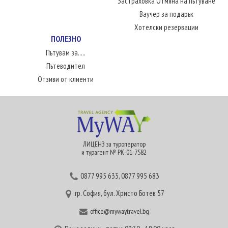
Застраховка Отмяна на пътуване
Ваучер за подарък
Хотелски резервации
ПОЛЕЗНО
Пътувам за.....
Пътеводител
Отзиви от клиенти
ЛИЦЕНЗ за туроператор
и турагент № РК-01-7582
0877 995 633
,
0877 995 683
гр. София, бул. Христо Ботев 57
office@mywaytravel.bg