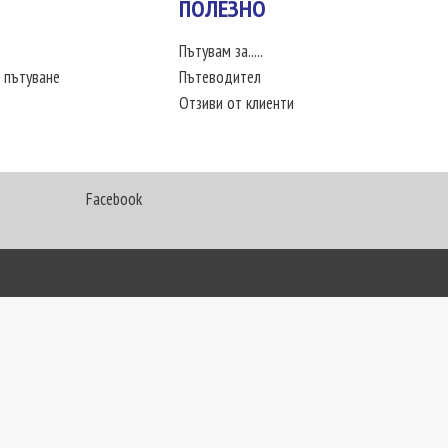
ПОЛЕЗНО
Пътувам за.....
 пътуване
Пътеводител
Отзиви от клиенти
Facebook
My Way Travel © 2016. Всички права запазени