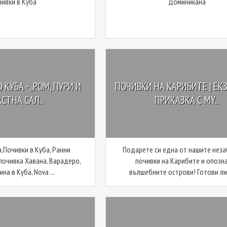
чивки в Куба
Доминикана
 КУБА - „РОМ, ПУРИ И
ПОЧИВКИ НА КАРИБИТЕ | ЕК
СТНА САЛ...
ПРИКАЗКА С MY...
а,Почивки в Куба, Ранни
Подарете си една от нашите нез
 почивка Хавана, Варадеро,
почивки на Карибите и опозн
на в Куба, Nova ...
вълшебните острови! Готови ли с