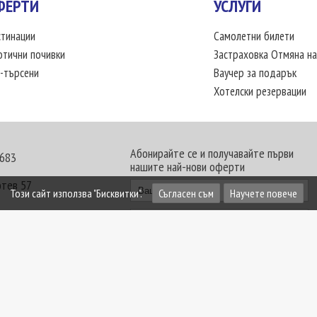
ФЕРТИ
УСЛУГИ
тинации
Самолетни билети
отични почивки
Застраховка Отмяна на
-търсени
Ваучер за подарък
Хотелски резервации
Абонирайте се и получавайте първи
 683
нашите най-нови оферти
отев 57
Този сайт използва "Бисквитки".
Съгласен съм
Научете повече
30 - 18:00 часа
те офиси. Обявените цени в USD (щатски долар)
лащат към туроператора в лева.