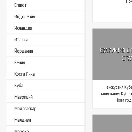
По
Египет
Индонезия
Исландия
Италия
ЕКСКУРЗИЯ ДО
Йордания
СТРА
Кения
Коста Рика
Куба
екскурзия Куб
записвания Куба,
Мавриций
Нова годи
Мадагаскар
Малдиви
Мароко