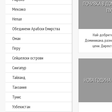
ПОЧИВКА В ДО
Мексико
ПУ
Непал
Обединени Арабски Емирства
Най-добрите
Оман
Доминикана, разн
цени. Директ
Перу
Сейшелски острови
Сингапур
Тайланд
НОВА ГОДИНА
Танзания
Тунис
Узбекистан