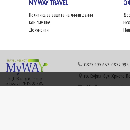
MY WAY TRAVEL
О
Политика за защита на лични данни
Дес
Кои сме ние
Екз
Документи
Най
0877 995 633
,
0877 995
гр. София, бул. Христо Б
ЛИЦЕНЗ за туроператор
и турагент № РК-01-7582
office@mywaytravel.bg
Понеделник - петък: 09:
Този сайт е рекламен. Информация съгласно чл. 80 от ЗТ може да получите в наши
или € (евро) се заплащат по централния курс на БНБ в деня на плащането и се зап