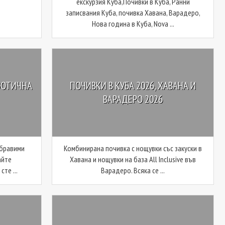
екскурзия Куба,Почивки в Куба, Ранни
записвания Куба, почивка Хавана, Варадеро,
Нова година в Куба, Nova ...
ЗОТИЧНА
ПОЧИВКИ В КУБА 2026, ХАВАНА И
ВАРАДЕРО 2026
абравими
Комбинирана почивка с нощувки със закуски в
айте
Хавана и нощувки на база All Inclusive във
те ...
Варадеро. Всяка се ...