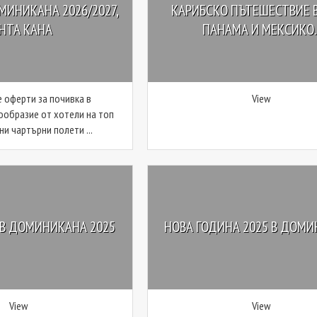
МИНИКАНА 2026/2027,
КАРИБСКО ПЪТЕШЕСТВИЕ В
НТА КАНА
ПАНАМА И МЕКСИКО..
 оферти за почивка в
View
ообразие от хотели на топ
ни чартърни полети ...
 В ДОМИНИКАНА 2025
НОВА ГОДИНА 2025 В ДОМ
View
View