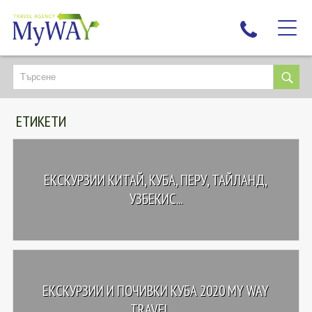
НАЙ-ТЪРСЕНИ
ДЕСТИНАЦИИ
ЕТИКЕТИ
ЕКЗОТИЧНИ ПОЧИВКИ
TAILOR MADE
КРУИЗИ
ЕКСКУРЗИИ КИТАЙ, КУБА, ПЕРУ, ТАЙЛАНД,
НОВА ГОДИНА
УЗБЕКИС...
ПЪТУВАЙТЕ С ДЕЦА
ЛЮБОПИТНО
ЗА НАС
ЕКСКУРЗИИ И ПОЧИВКИ КУБА 2020 MY WAY
КОНТАКТИ
TRAVEL, ...