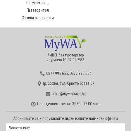
Пътувам за.....
Пътеводител
Отзиви от клиенти
ЛИЦЕНЗ за туроператор
и турагент № РК-01-7582
0877 995 633
,
0877 995 683
гр. София, бул. Христо Ботев 57
office@mywaytravel.bg
Понеделник - петък: 09:30 - 18:00 часа
Абонирайте се и получавайте първи нашите най-нови оферти